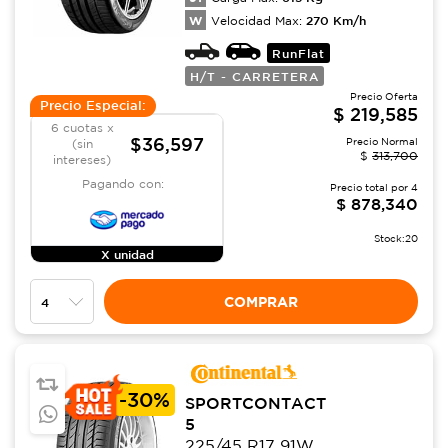
W
270
Km/h
Velocidad Max:
RunFlat
H/T - CARRETERA
Precio Oferta
Precio Especial:
$
219,585
6 cuotas x
$36,597
Precio Normal
(sin
$
313,700
intereses)
Pagando con:
Precio total por
4
$
878,340
Stock:
20
X unidad
COMPRAR
-
30%
SPORTCONTACT
5
225/45 R17 91W