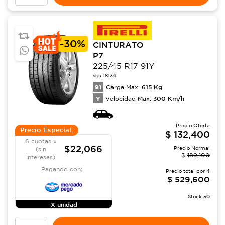
-
30%
CINTURATO
P7
225/45 R17 91Y
sku:
18136
91
615
Kg
Carga Max:
Y
300
Km/h
Velocidad Max:
Precio Oferta
Precio Especial:
$
132,400
6 cuotas x
$22,066
Precio Normal
(sin
$
189,100
intereses)
Pagando con:
Precio total por
4
$
529,600
Stock:
50
X unidad