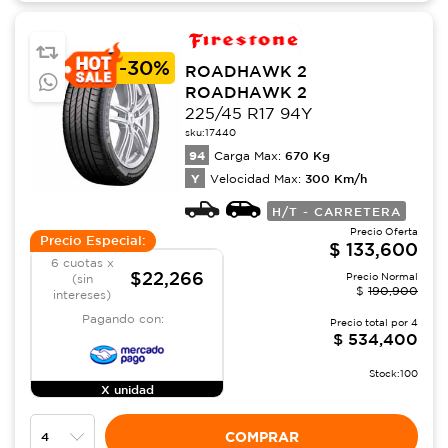
-
30%
ROADHAWK 2
ROADHAWK 2
225/45 R17 94Y
sku:
17440
94
670
Kg
Carga Max:
Y
300
Km/h
Velocidad Max:
H/T - CARRETERA
Precio Oferta
Precio Especial:
$
133,600
6 cuotas x
$22,266
Precio Normal
(sin
$
190,900
intereses)
Pagando con:
Precio total por
4
$
534,400
Stock:
100
X unidad
COMPRAR