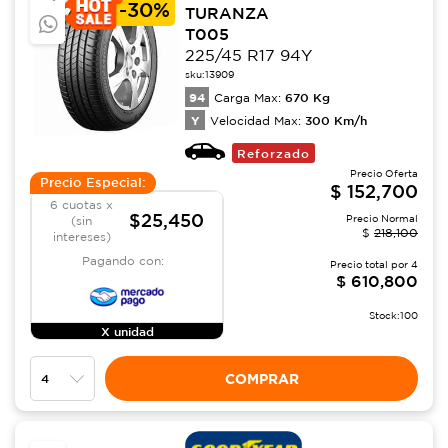
-
30%
TURANZA
T005
225/45 R17 94Y
sku:
13909
94
670
Kg
Carga Max:
Y
300
Km/h
Velocidad Max:
Reforzado
Precio Oferta
Precio Especial:
$
152,700
6 cuotas x
$25,450
Precio Normal
(sin
$
218,100
intereses)
Pagando con:
Precio total por
4
$
610,800
Stock:
100
X unidad
COMPRAR