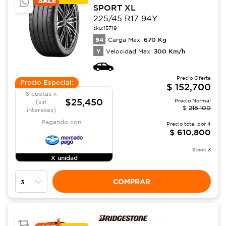
SPORT XL
225/45 R17 94Y
sku:
15719
94
670
Kg
Carga Max:
Y
300
Km/h
Velocidad Max:
Precio Oferta
Precio Especial:
$
152,700
6 cuotas x
$25,450
Precio Normal
(sin
$
218,100
intereses)
Pagando con:
Precio total por
4
$
610,800
Stock:
3
X unidad
COMPRAR