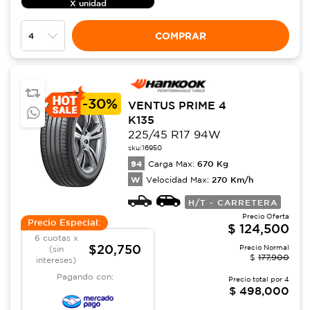
X unidad
COMPRAR
-
30%
VENTUS PRIME 4
K135
225/45 R17 94W
sku:
16950
94
670
Kg
Carga Max:
W
270
Km/h
Velocidad Max:
H/T - CARRETERA
Precio Oferta
Precio Especial:
$
124,500
6 cuotas x
$20,750
Precio Normal
(sin
$
177,900
intereses)
Pagando con:
Precio total por
4
$
498,000