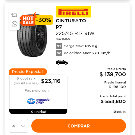
-
30%
CINTURATO
P7
225/45 R17 91W
sku:
15156
91
615
Kg
Carga Max:
W
270
Km/h
Velocidad Max:
Precio Oferta
Precio Especial:
$
138,700
6 cuotas x
$23,116
Precio Normal
(sin intereses)
$
198,100
Pagando con:
Precio total por
4
$
554,800
X unidad
Stock:
14
COMPRAR