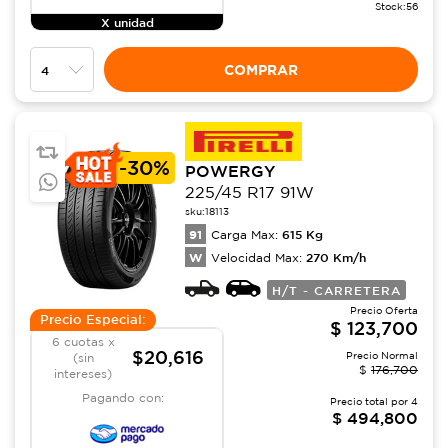
Stock:
56
X unidad
COMPRAR
-
30%
POWERGY
225/45 R17 91W
sku:
18113
91
615
Kg
Carga Max:
W
270
Km/h
Velocidad Max:
H/T - CARRETERA
Precio Oferta
Precio Especial:
$
123,700
6 cuotas x
$20,616
Precio Normal
(sin
$
176,700
intereses)
Pagando con:
Precio total por
4
$
494,800