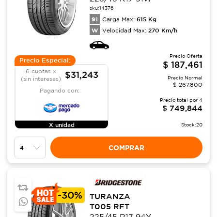
sku:
14376
91
615
Kg
Carga Max:
W
270
Km/h
Velocidad Max:
Precio Oferta
Precio Especial:
$
187,461
6 cuotas x
$31,243
Precio Normal
(sin intereses)
$
267,800
Pagando con:
Precio total por
4
$
749,844
X unidad
Stock:
20
COMPRAR
-
30%
TURANZA
T005 RFT
225/45 R17 94Y