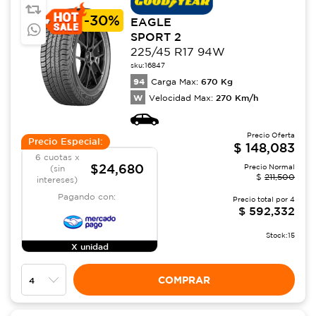
-
30%
EAGLE
SPORT 2
225/45 R17 94W
sku:
16847
94
670
Kg
Carga Max:
W
270
Km/h
Velocidad Max:
Precio Oferta
Precio Especial:
$
148,083
6 cuotas x
$24,680
Precio Normal
(sin
$
211,500
intereses)
Pagando con:
Precio total por
4
$
592,332
Stock:
15
X unidad
COMPRAR