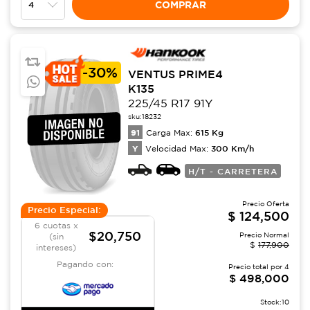
COMPRAR
-
30%
VENTUS PRIME4
K135
225/45 R17 91Y
sku:
18232
91
615
Kg
Carga Max:
Y
300
Km/h
Velocidad Max:
H/T - CARRETERA
Precio Oferta
Precio Especial:
$
124,500
6 cuotas x
$20,750
Precio Normal
(sin
$
177,900
intereses)
Pagando con:
Precio total por
4
$
498,000
Stock:
10