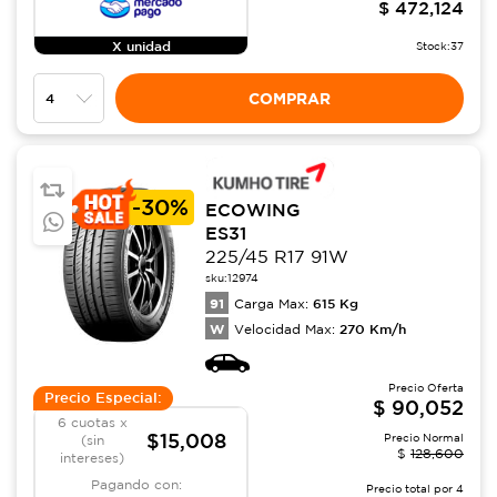
$
472,124
X unidad
Stock:
37
COMPRAR
-
30%
ECOWING
ES31
225/45 R17 91W
sku:
12974
91
615
Kg
Carga Max:
W
270
Km/h
Velocidad Max:
Precio Oferta
Precio Especial:
$
90,052
6 cuotas x
$15,008
Precio Normal
(sin
$
128,600
intereses)
Pagando con:
Precio total por
4