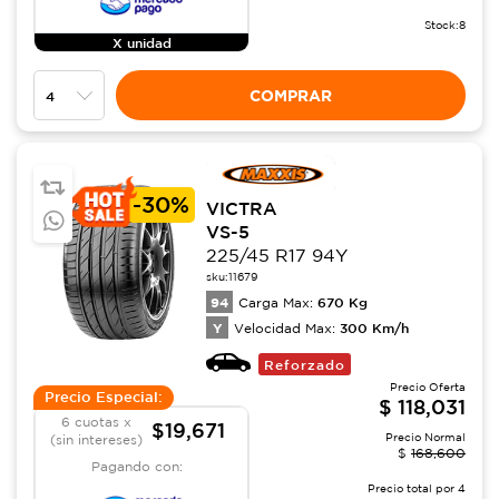
Stock:
8
X unidad
COMPRAR
-
30%
VICTRA
VS-5
225/45 R17 94Y
sku:
11679
94
670
Kg
Carga Max:
Y
300
Km/h
Velocidad Max:
Reforzado
Precio Oferta
Precio Especial:
$
118,031
6 cuotas x
$19,671
Precio Normal
(sin intereses)
$
168,600
Pagando con:
Precio total por
4