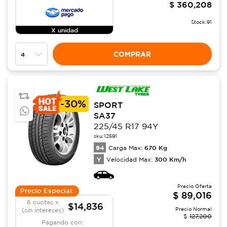
$
360,208
Stock:
91
X unidad
COMPRAR
-
30%
SPORT
SA37
225/45 R17 94Y
sku:
12591
94
670
Kg
Carga Max:
Y
300
Km/h
Velocidad Max:
Precio Oferta
Precio Especial:
$
89,016
6 cuotas x
$14,836
Precio Normal
(sin intereses)
$
127,200
Pagando con: