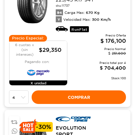
sku:
11737
94
670
Kg
Carga Max:
Y
300
Km/h
Velocidad Max:
RunFlat
Precio Oferta
Precio Especial:
$
176,100
6 cuotas x
$29,350
Precio Normal
(sin
$
251,600
intereses)
Pagando con:
Precio total por
4
$
704,400
Stock:
100
X unidad
COMPRAR
-
30%
EVOLUTION
SPORT