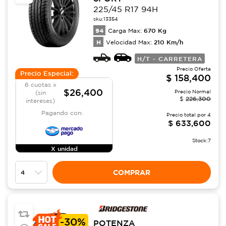
225/45 R17 94H
sku:
13354
94
670
Kg
Carga Max:
H
210
Km/h
Velocidad Max:
H/T - CARRETERA
Precio Oferta
Precio Especial:
$
158,400
6 cuotas x
$26,400
Precio Normal
(sin
$
226,300
intereses)
Pagando con:
Precio total por
4
$
633,600
Stock:
7
X unidad
COMPRAR
-
30%
POTENZA