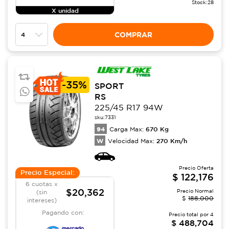
Stock:
28
X unidad
COMPRAR
-
35%
SPORT
RS
225/45 R17 94W
sku:
7331
94
670
Kg
Carga Max:
W
270
Km/h
Velocidad Max:
Precio Oferta
Precio Especial:
$
122,176
6 cuotas x
$20,362
Precio Normal
(sin
$
188,000
intereses)
Pagando con:
Precio total por
4
$
488,704