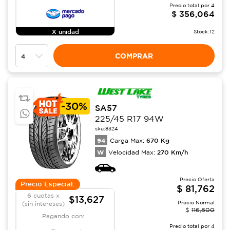
Precio total por
4
$
356,064
X unidad
Stock:
12
COMPRAR
-
30%
SA57
225/45 R17 94W
sku:
8324
94
670
Kg
Carga Max:
W
270
Km/h
Velocidad Max:
Precio Oferta
Precio Especial:
$
81,762
6 cuotas x
$13,627
Precio Normal
(sin intereses)
$
116,800
Pagando con:
Precio total por
4