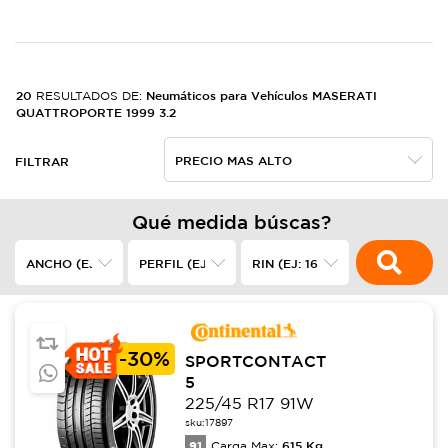
20
Neumáticos para Vehículos MASERATI
RESULTADOS DE:
QUATTROPORTE 1999 3.2
FILTRAR
Qué medida búscas?
-
30%
SPORTCONTACT
5
225/45 R17 91W
sku:
17897
91
615
Kg
Carga Max: