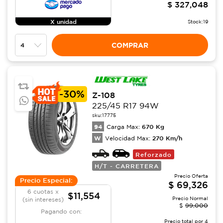
$
327,048
X unidad
Stock:
19
COMPRAR
-
30%
Z-108
225/45 R17 94W
sku:
17775
94
670
Kg
Carga Max:
W
270
Km/h
Velocidad Max:
Reforzado
H/T - CARRETERA
Precio Oferta
Precio Especial:
$
69,326
6 cuotas x
$11,554
Precio Normal
(sin intereses)
$
99,000
Pagando con:
Precio total por
4