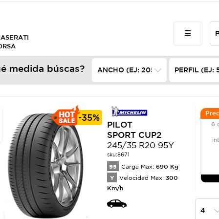
MASERATI
ORSA
é medida búscas?
Prec
-
35%
PILOT
6 
SPORT CUP2
in
245/35 R20 95Y
sku:
8671
95
690
Kg
Carga Max:
Y
300
Velocidad Max:
Km/h