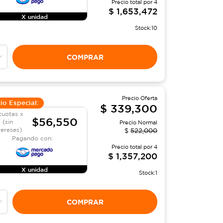
Precio total por
4
$
1,653,472
X unidad
Stock:
10
COMPRAR
Precio Oferta
io Especial:
$
339,300
cuotas x
$56,550
(sin
Precio Normal
tereses)
$
522,000
Pagando con:
Precio total por
4
$
1,357,200
X unidad
Stock:
1
COMPRAR