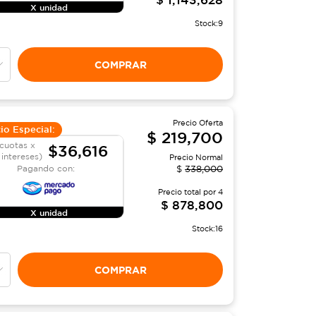
X unidad
Stock:
9
COMPRAR
Precio Oferta
io Especial:
$
219,700
cuotas x
$36,616
 intereses)
Precio Normal
Pagando con:
$
338,000
Precio total por
4
$
878,800
X unidad
Stock:
16
COMPRAR