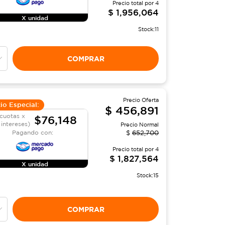
Precio total por
4
$
1,956,064
X unidad
Stock:
11
COMPRAR
Precio Oferta
io Especial:
$
456,891
cuotas x
$76,148
 intereses)
Precio Normal
Pagando con:
$
652,700
Precio total por
4
$
1,827,564
X unidad
Stock:
15
COMPRAR