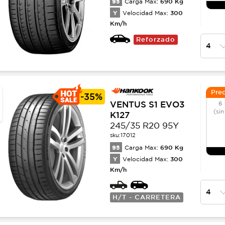
95
690
Kg
Carga Max:
Y
300
Velocidad Max:
Km/h
Reforzado
Prec
-
35%
VENTUS S1 EVO3
6 
(sin
K127
245/35 R20 95Y
sku:
17012
95
690
Kg
Carga Max:
Y
300
Velocidad Max:
Km/h
H/T - CARRETERA