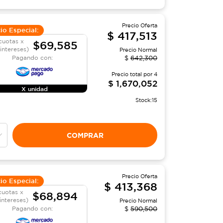
Precio Oferta
io Especial:
$
417,513
cuotas x
$69,585
 intereses)
Precio Normal
Pagando con:
$
642,300
Precio total por
4
$
1,670,052
X unidad
Stock:
15
COMPRAR
Precio Oferta
io Especial:
$
413,368
cuotas x
$68,894
 intereses)
Precio Normal
Pagando con:
$
590,500