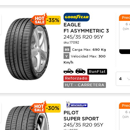
Prec
-
35%
EAGLE
6 
(sin
F1 ASYMMETRIC 3
245/35 R20 95Y
sku:
17092
95
690
Kg
Carga Max:
Y
300
Velocidad Max:
Km/h
RunFlat
Reforzado
H/T - CARRETERA
Prec
-
30%
PILOT
6 
(sin
SUPER SPORT
245/35 R20 95Y