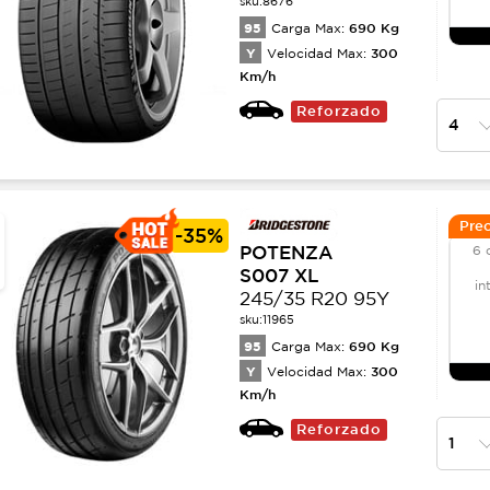
sku:
8676
95
690
Kg
Carga Max:
Y
300
Velocidad Max:
Km/h
Reforzado
Prec
-
35%
POTENZA
6 
S007 XL
in
245/35 R20 95Y
sku:
11965
95
690
Kg
Carga Max:
Y
300
Velocidad Max:
Km/h
Reforzado