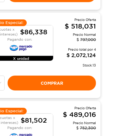
Precio Oferta
io Especial:
$
518,031
cuotas x
$86,338
 intereses)
Precio Normal
Pagando con:
$
797,000
Precio total por
4
$
2,072,124
X unidad
Stock:
13
COMPRAR
Precio Oferta
io Especial:
$
489,016
cuotas x
$81,502
 intereses)
Precio Normal
Pagando con:
$
752,300