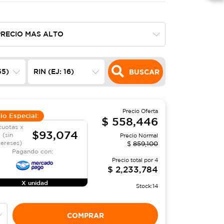
BUSCAR
Precio Oferta
io Especial:
$
558,446
cuotas x
$93,074
(sin
Precio Normal
tereses)
$
859,100
Pagando con:
Precio total por
4
$
2,233,784
X unidad
Stock:
14
COMPRAR