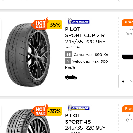
Prec
-
35%
PILOT
6 
(sin
SPORT CUP 2 R
245/35 R20 95Y
sku:
13347
95
690
Kg
Carga Max:
Y
300
Velocidad Max:
Km/h
Prec
-
35%
PILOT
6 
(sin
SPORT 4S
245/35 R20 95Y