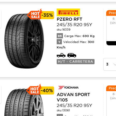
Prec
-
35%
PZERO RFT
6 
(sin
245/35 R20 95Y
sku:
16339
95
690
Kg
Carga Max:
Y
300
Velocidad Max:
Km/h
H/T - CARRETERA
Prec
-
40%
ADVAN SPORT
6 
(sin
V105
245/35 R20 95Y
sku:
13061