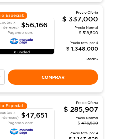
Precio Oferta
io Especial:
$
337,000
cuotas x
$56,166
 intereses)
Precio Normal
Pagando con:
$
518,500
Precio total por
4
$
1,348,000
X unidad
Stock:
3
COMPRAR
Precio Oferta
io Especial:
$
285,907
cuotas x
$47,651
 intereses)
Precio Normal
Pagando con:
$
476,500
Precio total por
4
$
1,143,628