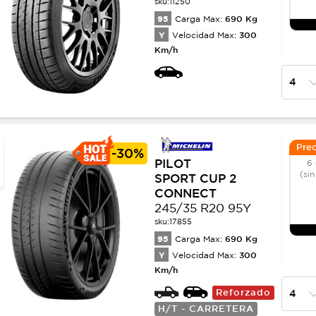
sku:
11250
95
690
Kg
Carga Max:
Y
300
Velocidad Max:
Km/h
Prec
-
30%
PILOT
6 
(sin
SPORT CUP 2
CONNECT
245/35 R20 95Y
sku:
17855
95
690
Kg
Carga Max:
Y
300
Velocidad Max:
Km/h
Reforzado
H/T - CARRETERA