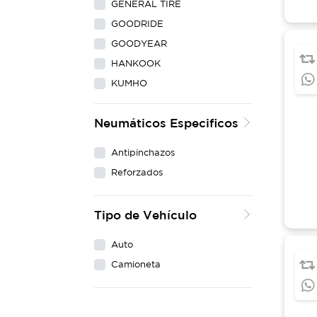
GENERAL TIRE
GOODRIDE
GOODYEAR
HANKOOK
KUMHO
LING LONG
Neumáticos Especificos
MAXXIS
MICHELIN
Antipinchazos
NEXEN
Reforzados
PIRELLI
WESTLAKE
Tipo de Vehículo
YOKOHAMA
Auto
Camioneta