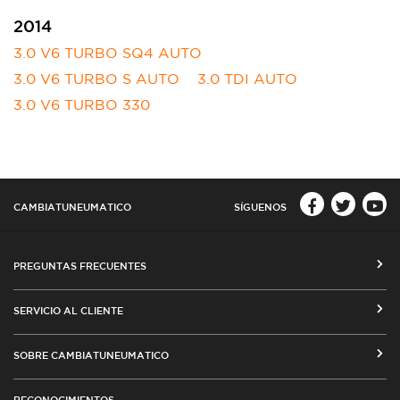
2014
3.0 V6 TURBO SQ4 AUTO
3.0 V6 TURBO S AUTO
3.0 TDI AUTO
3.0 V6 TURBO 330
CAMBIATUNEUMATICO
SÍGUENOS
PREGUNTAS FRECUENTES
CÓMO COMPRAR EN CAMBIATUNEUMATICO.COM
SERVICIO AL CLIENTE
MEDIOS DE PAGO
SEGUIMIENTO DE ORDENES
SOBRE CAMBIATUNEUMATICO
COSTOS DE ENVÍO Y COBERTURA
CAMBIO DE DIRECCIÓN
VENTA EMPRESAS
RED DE TALLERES ASOCIADOS
RECONOCIMIENTOS