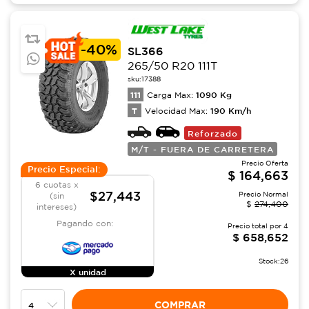
-
40%
SL366
265/50 R20 111T
sku:
17388
111
1090
Kg
Carga Max:
T
190
Km/h
Velocidad Max:
Reforzado
M/T - FUERA DE CARRETERA
Precio Oferta
Precio Especial:
$
164,663
6 cuotas x
$27,443
Precio Normal
(sin
$
274,400
intereses)
Pagando con:
Precio total por
4
$
658,652
Stock:
26
X unidad
COMPRAR