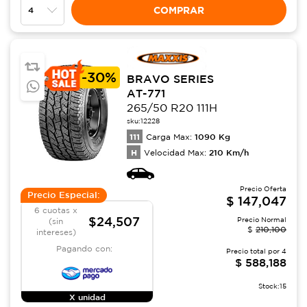
COMPRAR
-
30%
BRAVO SERIES
AT-771
265/50 R20 111H
sku:
12228
111
1090
Kg
Carga Max:
H
210
Km/h
Velocidad Max:
Precio Oferta
Precio Especial:
$
147,047
6 cuotas x
$24,507
Precio Normal
(sin
$
210,100
intereses)
Pagando con:
Precio total por
4
$
588,188
Stock:
15
X unidad