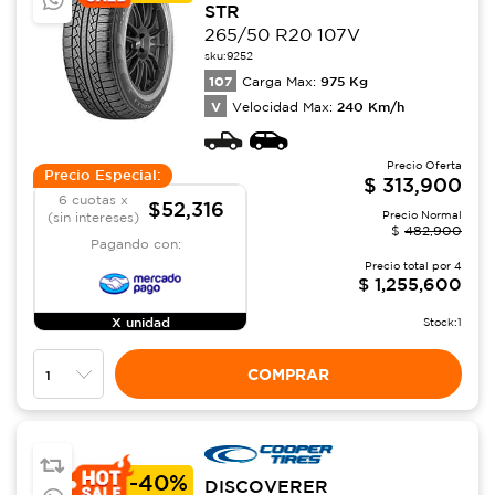
STR
265/50 R20 107V
sku:
9252
107
975
Kg
Carga Max:
V
240
Km/h
Velocidad Max:
Precio Oferta
Precio Especial:
$
313,900
6 cuotas x
$52,316
Precio Normal
(sin intereses)
$
482,900
Pagando con:
Precio total por
4
$
1,255,600
X unidad
Stock:
1
COMPRAR
-
40%
DISCOVERER