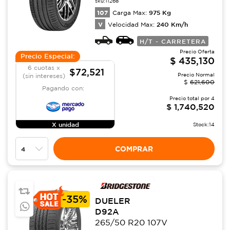
sku:
11268
107
975
Kg
Carga Max:
V
240
Km/h
Velocidad Max:
H/T - CARRETERA
Precio Oferta
Precio Especial:
$
435,130
6 cuotas x
$72,521
Precio Normal
(sin intereses)
$
621,600
Pagando con:
Precio total por
4
$
1,740,520
X unidad
Stock:
14
COMPRAR
-
35%
DUELER
D92A
265/50 R20 107V