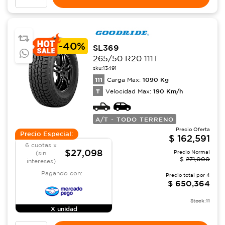
-
40%
SL369
265/50 R20 111T
sku:
13491
111
1090
Kg
Carga Max:
T
190
Km/h
Velocidad Max:
A/T - TODO TERRENO
Precio Oferta
Precio Especial:
$
162,591
6 cuotas x
$27,098
Precio Normal
(sin
$
271,000
intereses)
Pagando con:
Precio total por
4
$
650,364
Stock:
11
X unidad