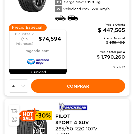
111
1090
Kg
Carga Max:
W
270
Km/h
Velocidad Max:
Precio Oferta
Precio Especial:
$
447,565
6 cuotas x
$74,594
Precio Normal
(sin
$
639,400
intereses)
Pagando con:
Precio total por
4
$
1,790,260
Stock:
17
X unidad
COMPRAR
-
30%
PILOT
SPORT 4 SUV
265/50 R20 107V