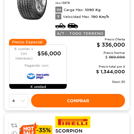
sku:
13978
111
1090
Kg
Carga Max:
T
190
Km/h
Velocidad Max:
A/T - TODO TERRENO
Precio Oferta
Precio Especial:
$
336,000
6 cuotas x
$56,000
Precio Normal
(sin
$
560,000
intereses)
Pagando con:
Precio total por
4
$
1,344,000
Stock:
30
X unidad
COMPRAR
-
35%
SCORPION