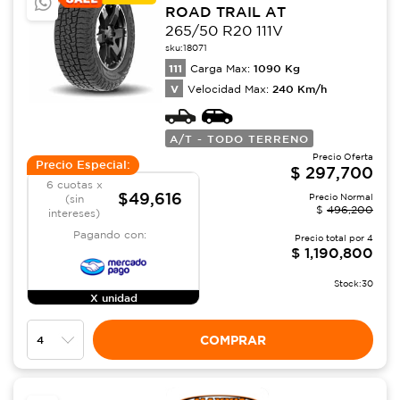
ROAD TRAIL AT
265/50 R20 111V
sku:
18071
111
1090
Kg
Carga Max:
V
240
Km/h
Velocidad Max:
A/T - TODO TERRENO
Precio Oferta
Precio Especial:
$
297,700
6 cuotas x
$49,616
Precio Normal
(sin
$
496,200
intereses)
Pagando con:
Precio total por
4
$
1,190,800
Stock:
30
X unidad
COMPRAR