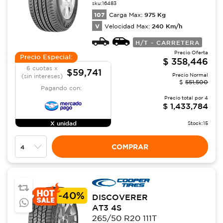
sku:
16483
107
975
Kg
Carga Max:
V
240
Km/h
Velocidad Max:
H/T - CARRETERA
Precio Oferta
Precio Especial:
$
358,446
6 cuotas x
$59,741
Precio Normal
(sin intereses)
$
551,500
Pagando con:
Precio total por
4
$
1,433,784
X unidad
Stock:
15
COMPRAR
-
40%
DISCOVERER
AT3 4S
265/50 R20 111T