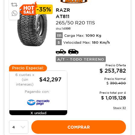
-
35%
RAZR
AT811
265/50 R20 111S
sku:
14996
111
1090
Kg
Carga Max:
S
180
Km/h
Velocidad Max:
A/T - TODO TERRENO
Precio Oferta
Precio Especial:
$
253,782
6 cuotas x
$42,297
Precio Normal
(sin
$
390,400
intereses)
Pagando con:
Precio total por
4
$
1,015,128
Stock:
32
X unidad
COMPRAR