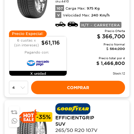
sku:
4410
107
975
Kg
Carga Max:
V
240
Km/h
Velocidad Max:
H/T - CARRETERA
Precio Oferta
Precio Especial:
$
366,700
6 cuotas x
$61,116
Precio Normal
(sin intereses)
$
564,200
Pagando con:
Precio total por
4
$
1,466,800
X unidad
Stock:
12
COMPRAR
-
35%
EFFICIENTGRIP
SUV
265/50 R20 107V