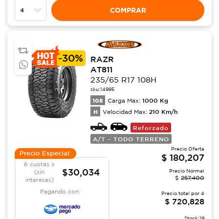
COMPRAR
-
30%
RAZR
AT811
235/65 R17 108H
sku:
14995
108
1000
Kg
Carga Max:
H
210
Km/h
Velocidad Max:
Reforzado
A/T - TODO TERRENO
Precio Oferta
Precio Especial:
$
180,207
6 cuotas x
$30,034
Precio Normal
(sin
$
257,400
intereses)
Pagando con:
Precio total por
4
$
720,828
Stock:
19