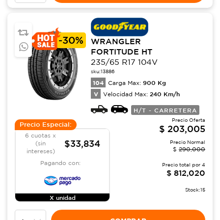
-
30%
WRANGLER
FORTITUDE HT
235/65 R17 104V
sku:
13886
104
900
Kg
Carga Max:
V
240
Km/h
Velocidad Max:
H/T - CARRETERA
Precio Oferta
Precio Especial:
$
203,005
6 cuotas x
$33,834
Precio Normal
(sin
$
290,000
intereses)
Pagando con:
Precio total por
4
$
812,020
Stock:
15
X unidad