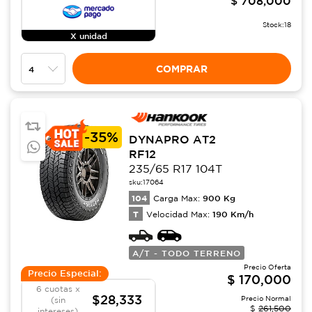
$
708,000
Stock:
18
X unidad
COMPRAR
-
35%
DYNAPRO AT2
RF12
235/65 R17 104T
sku:
17064
104
900
Kg
Carga Max:
T
190
Km/h
Velocidad Max:
A/T - TODO TERRENO
Precio Oferta
Precio Especial:
$
170,000
6 cuotas x
$28,333
Precio Normal
(sin
$
261,500
intereses)