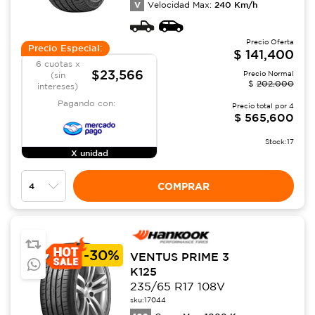
V
240
Km/h
Velocidad Max:
Precio Oferta
Precio Especial:
$
141,400
6 cuotas x
$23,566
Precio Normal
(sin
$
202,000
intereses)
Pagando con:
Precio total por
4
$
565,600
Stock:
17
X unidad
COMPRAR
-
30%
VENTUS PRIME 3
K125
235/65 R17 108V
sku:
17044