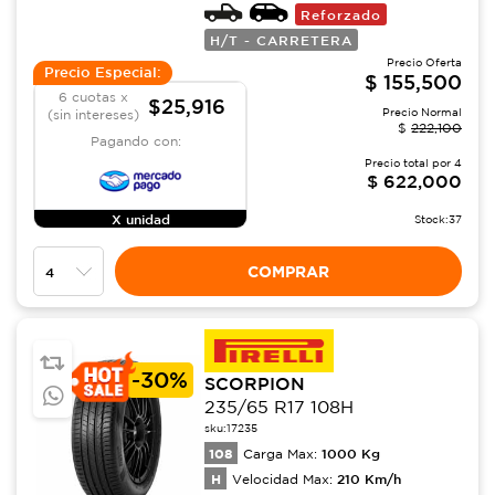
Reforzado
H/T - CARRETERA
Precio Oferta
Precio Especial:
$
155,500
6 cuotas x
$25,916
Precio Normal
(sin intereses)
$
222,100
Pagando con:
Precio total por
4
$
622,000
X unidad
Stock:
37
COMPRAR
-
30%
SCORPION
235/65 R17 108H
sku:
17235
108
1000
Kg
Carga Max:
H
210
Km/h
Velocidad Max: