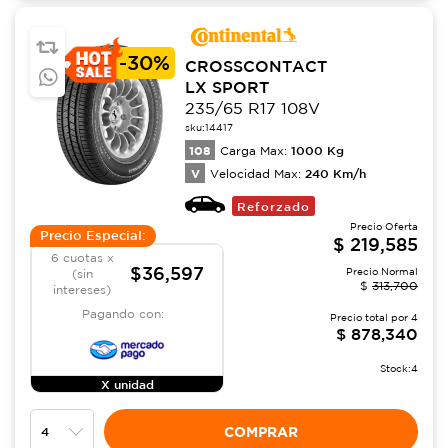
-
30%
CROSSCONTACT
LX SPORT
235/65 R17 108V
sku:
14417
108
1000
Kg
Carga Max:
V
240
Km/h
Velocidad Max:
Reforzado
Precio Oferta
Precio Especial:
$
219,585
6 cuotas x
$36,597
Precio Normal
(sin
$
313,700
intereses)
Pagando con:
Precio total por
4
$
878,340
Stock:
4
X unidad
COMPRAR