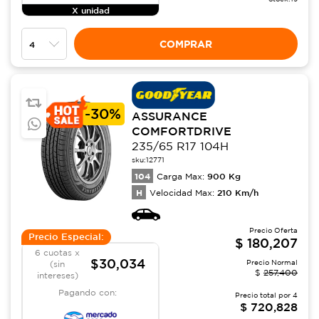
X unidad
COMPRAR
-
30%
ASSURANCE
COMFORTDRIVE
235/65 R17 104H
sku:
12771
104
900
Kg
Carga Max:
H
210
Km/h
Velocidad Max:
Precio Oferta
Precio Especial:
$
180,207
6 cuotas x
$30,034
Precio Normal
(sin
$
257,400
intereses)
Pagando con:
Precio total por
4
$
720,828