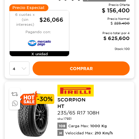
Precio Oferta
Precio Especial:
$
156,400
6 cuotas x
$26,066
Precio Normal
(sin
$
223,400
intereses)
Pagando con:
Precio total por
4
$
625,600
Stock:
100
X unidad
COMPRAR
-
30%
SCORPION
HT
235/65 R17 108H
sku:
17931
108
1000
Kg
Carga Max:
H
210
Km/h
Velocidad Max: