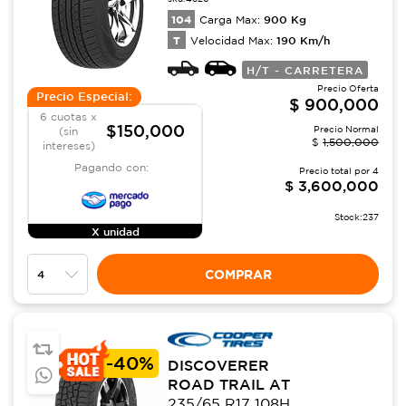
104
900
Kg
Carga Max:
T
190
Km/h
Velocidad Max:
H/T - CARRETERA
Precio Oferta
Precio Especial:
$
900,000
6 cuotas x
$150,000
Precio Normal
(sin
$
1,500,000
intereses)
Pagando con:
Precio total por
4
$
3,600,000
Stock:
237
X unidad
COMPRAR
-
40%
DISCOVERER
ROAD TRAIL AT
235/65 R17 108H