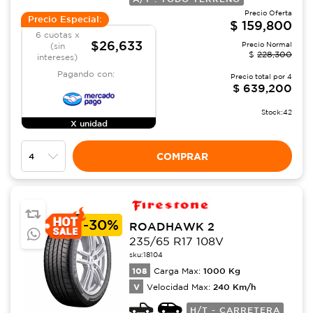
Precio Oferta
Precio Especial:
$
159,800
6 cuotas x
$26,633
Precio Normal
(sin
$
228,300
intereses)
Pagando con:
Precio total por
4
$
639,200
Stock:
42
X unidad
COMPRAR
-
30%
ROADHAWK 2
235/65 R17 108V
sku:
18104
108
1000
Kg
Carga Max:
V
240
Km/h
Velocidad Max:
H/T - CARRETERA