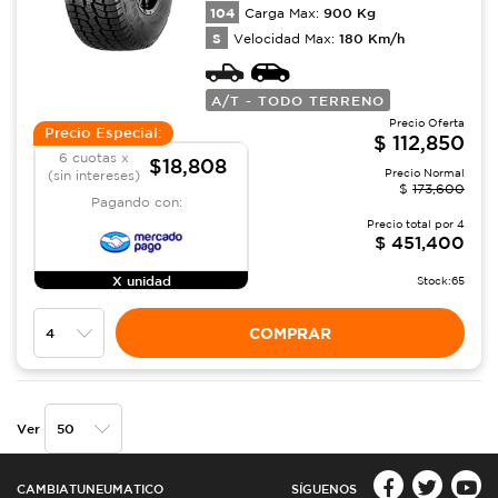
104
900
Kg
Carga Max:
S
180
Km/h
Velocidad Max:
A/T - TODO TERRENO
Precio Oferta
Precio Especial:
$
112,850
6 cuotas x
$18,808
Precio Normal
(sin intereses)
$
173,600
Pagando con:
Precio total por
4
$
451,400
X unidad
Stock:
65
COMPRAR
Ver
CAMBIATUNEUMATICO
SÍGUENOS