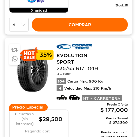
Stock:
15
X unidad
COMPRAR
-
35%
EVOLUTION
SPORT
235/65 R17 104H
sku:
13182
104
900
Kg
Carga Max:
H
210
Km/h
Velocidad Max:
HT - CARRETERA
Precio Oferta
Precio Especial:
$
177,000
6 cuotas x
$29,500
Precio Normal
(sin
$
272,300
intereses)
Pagando con:
Precio total por
4