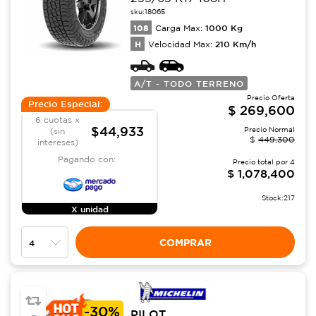
sku:
18065
108
1000
Kg
Carga Max:
H
210
Km/h
Velocidad Max:
A/T - TODO TERRENO
Precio Oferta
Precio Especial:
$
269,600
6 cuotas x
$44,933
Precio Normal
(sin
$
449,300
intereses)
Pagando con:
Precio total por
4
$
1,078,400
Stock:
217
X unidad
COMPRAR
-
30%
PILOT