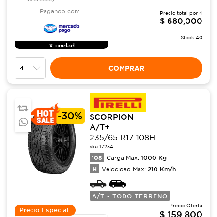
Pagando con:
Precio total por
4
$
680,000
Stock:
40
X unidad
COMPRAR
-
30%
SCORPION
A/T+
235/65 R17 108H
sku:
17254
108
1000
Kg
Carga Max:
H
210
Km/h
Velocidad Max:
A/T - TODO TERRENO
Precio Oferta
Precio Especial:
$
159,800