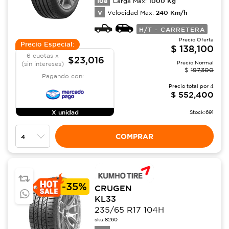
108
1000
Kg
Carga Max:
V
240
Km/h
Velocidad Max:
H/T - CARRETERA
Precio Oferta
Precio Especial:
$
138,100
6 cuotas x
$23,016
Precio Normal
(sin intereses)
$
197,300
Pagando con:
Precio total por
4
$
552,400
X unidad
Stock:
691
COMPRAR
-
35%
CRUGEN
KL33
235/65 R17 104H
sku:
8260