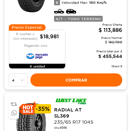
S
180
Km/h
Velocidad Max:
A/T - TODO TERRENO
Precio Oferta
Precio Especial:
$
113,886
6 cuotas x
$18,981
Precio Normal
(sin intereses)
$
162,700
Pagando con:
Precio total por
4
$
455,544
X unidad
Stock:
5
COMPRAR
-
35%
RADIAL AT
SL369
235/65 R17 104S
sku:
8365