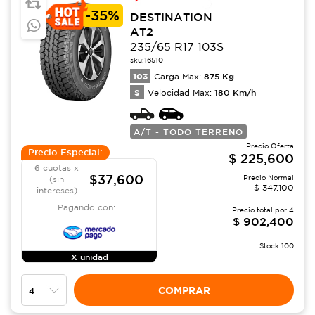
-
35%
DESTINATION
AT2
235/65 R17 103S
sku:
16510
103
875
Kg
Carga Max:
S
180
Km/h
Velocidad Max:
A/T - TODO TERRENO
Precio Oferta
Precio Especial:
$
225,600
6 cuotas x
$37,600
Precio Normal
(sin
$
347,100
intereses)
Pagando con:
Precio total por
4
$
902,400
Stock:
100
X unidad
COMPRAR