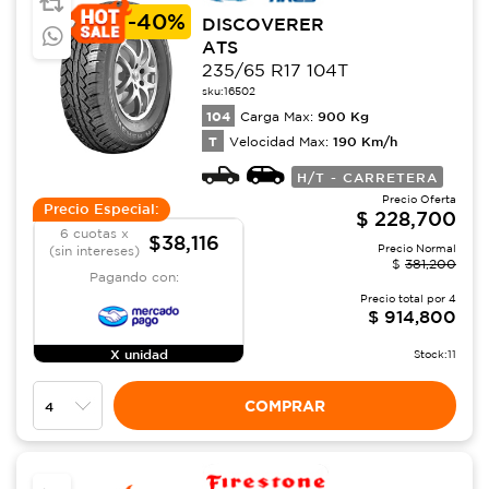
-
40%
DISCOVERER
ATS
235/65 R17 104T
sku:
16502
104
900
Kg
Carga Max:
T
190
Km/h
Velocidad Max:
H/T - CARRETERA
Precio Oferta
Precio Especial:
$
228,700
6 cuotas x
$38,116
Precio Normal
(sin intereses)
$
381,200
Pagando con:
Precio total por
4
$
914,800
X unidad
Stock:
11
COMPRAR