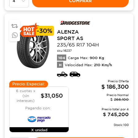
COMPRAR
-
30%
ALENZA
SPORT AS
235/65 R17 104H
sku:
16237
104
900
Kg
Carga Max:
H
210
Km/h
Velocidad Max:
Precio Oferta
Precio Especial:
$
186,300
6 cuotas x
$31,050
Precio Normal
(sin
$
266,100
intereses)
Pagando con:
Precio total por
4
$
745,200
Stock:
100
X unidad