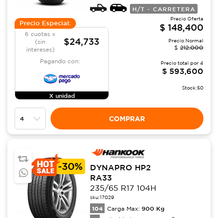
H/T - CARRETERA
Precio Oferta
Precio Especial:
$
148,400
6 cuotas x
$24,733
Precio Normal
(sin
$
212,000
intereses)
Pagando con:
Precio total por
4
$
593,600
Stock:
50
X unidad
COMPRAR
-
30%
DYNAPRO HP2
RA33
235/65 R17 104H
sku:
17029
104
900
Kg
Carga Max: