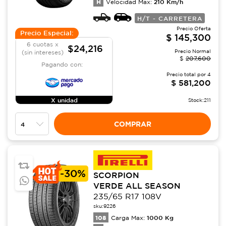
H
210
Km/h
Velocidad Max:
H/T - CARRETERA
Precio Oferta
Precio Especial:
$
145,300
6 cuotas x
$24,216
Precio Normal
(sin intereses)
$
207,600
Pagando con:
Precio total por
4
$
581,200
X unidad
Stock:
211
COMPRAR
-
30%
SCORPION
VERDE ALL SEASON
235/65 R17 108V
sku:
9226
108
1000
Kg
Carga Max: