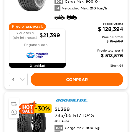
104
900
Kg
Carga Max:
H
210
Km/h
Velocidad Max:
Precio Oferta
Precio Especial:
$
128,394
6 cuotas x
$21,399
Precio Normal
(sin intereses)
$
197,500
Pagando con:
Precio total por
4
$
513,576
X unidad
Stock:
64
COMPRAR
-
30%
SL369
235/65 R17 104S
sku:
14233
104
900
Kg
Carga Max: