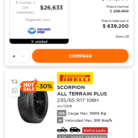
6 cuotas x
$26,633
Precio Normal
(sin
$
228,300
intereses)
Pagando con:
Precio total por
4
$
639,200
Stock:
29
X unidad
COMPRAR
-
30%
SCORPION
ALL TERRAIN PLUS
235/65 R17 108H
sku:
12326
108
1000
Kg
Carga Max:
H
210
Km/h
Velocidad Max:
Reforzado
A/T : TODO TERRENO