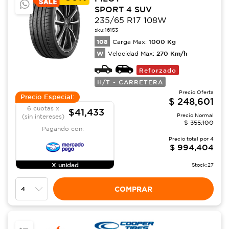
SPORT 4 SUV
235/65 R17 108W
sku:
16153
108
1000
Kg
Carga Max:
W
270
Km/h
Velocidad Max:
Reforzado
H/T - CARRETERA
Precio Oferta
Precio Especial:
$
248,601
6 cuotas x
$41,433
Precio Normal
(sin intereses)
$
355,100
Pagando con:
Precio total por
4
$
994,404
X unidad
Stock:
27
COMPRAR