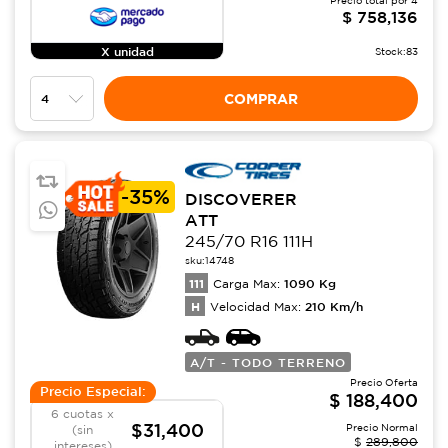
$
758,136
X unidad
Stock:
83
COMPRAR
-
35%
DISCOVERER
ATT
245/70 R16 111H
sku:
14748
111
1090
Kg
Carga Max:
H
210
Km/h
Velocidad Max:
A/T - TODO TERRENO
Precio Oferta
Precio Especial:
$
188,400
6 cuotas x
$31,400
Precio Normal
(sin
$
289,800
intereses)