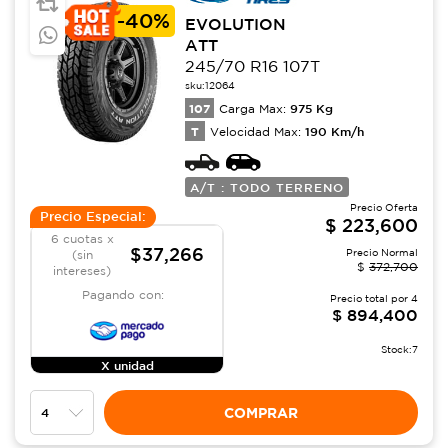
-
40%
EVOLUTION
ATT
245/70 R16 107T
sku:
12064
107
975
Kg
Carga Max:
T
190
Km/h
Velocidad Max:
A/T : TODO TERRENO
Precio Oferta
Precio Especial:
$
223,600
6 cuotas x
$37,266
Precio Normal
(sin
$
372,700
intereses)
Pagando con:
Precio total por
4
$
894,400
Stock:
7
X unidad
COMPRAR