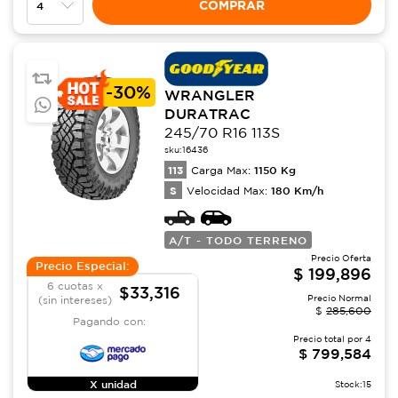
COMPRAR
-
30%
WRANGLER
DURATRAC
245/70 R16 113S
sku:
16436
113
1150
Kg
Carga Max:
S
180
Km/h
Velocidad Max:
A/T - TODO TERRENO
Precio Oferta
Precio Especial:
$
199,896
6 cuotas x
$33,316
Precio Normal
(sin intereses)
$
285,600
Pagando con:
Precio total por
4
$
799,584
X unidad
Stock:
15