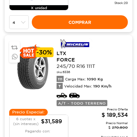
Stock:
20
X unidad
COMPRAR
-
30%
LTX
FORCE
245/70 R16 111T
sku:
6336
111
1090
Kg
Carga Max:
T
190
Km/h
Velocidad Max:
A/T - TODO TERRENO
Precio Oferta
Precio Especial:
$
189,534
6 cuotas x
$31,589
Precio Normal
(sin intereses)
$
270,800
Pagando con:
Precio total por
4