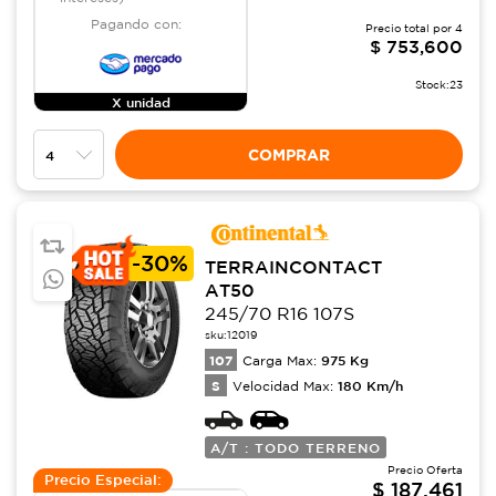
Pagando con:
Precio total por
4
$
753,600
Stock:
23
X unidad
COMPRAR
-
30%
TERRAINCONTACT
AT50
245/70 R16 107S
sku:
12019
107
975
Kg
Carga Max:
S
180
Km/h
Velocidad Max:
A/T : TODO TERRENO
Precio Oferta
Precio Especial:
$
187,461