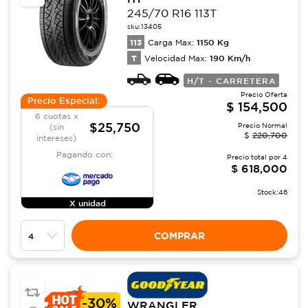
245/70 R16 113T
sku:
13405
113
1150
Kg
Carga Max:
T
190
Km/h
Velocidad Max:
H/T - CARRETERA
Precio Oferta
Precio Especial:
$
154,500
6 cuotas x
$25,750
Precio Normal
(sin
$
220,700
intereses)
Pagando con:
Precio total por
4
$
618,000
Stock:
46
X unidad
COMPRAR
-
30%
WRANGLER