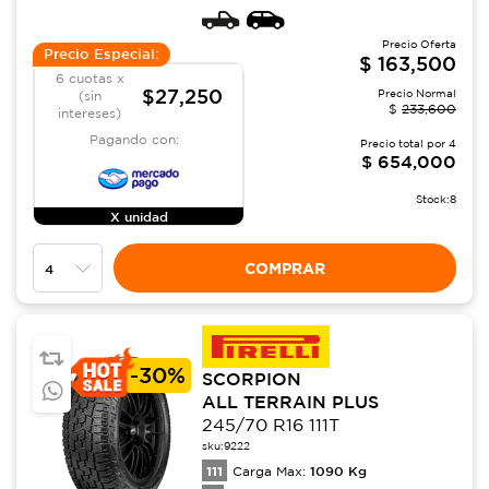
Precio Oferta
Precio Especial:
$
163,500
6 cuotas x
$27,250
Precio Normal
(sin
$
233,600
intereses)
Pagando con:
Precio total por
4
$
654,000
Stock:
8
X unidad
COMPRAR
-
30%
SCORPION
ALL TERRAIN PLUS
245/70 R16 111T
sku:
9222
111
1090
Kg
Carga Max: