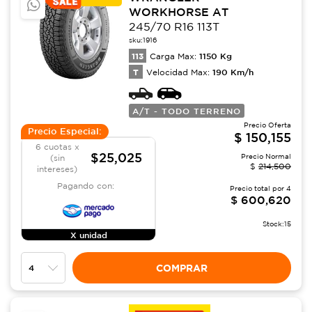
WORKHORSE AT
245/70 R16 113T
sku:
1916
113
1150
Kg
Carga Max:
T
190
Km/h
Velocidad Max:
A/T - TODO TERRENO
Precio Oferta
Precio Especial:
$
150,155
6 cuotas x
$25,025
Precio Normal
(sin
$
214,500
intereses)
Pagando con:
Precio total por
4
$
600,620
Stock:
15
X unidad
COMPRAR