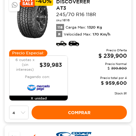
-
40%
DISCOVERER
AT3
245/70 R16 118R
sku:
18116
118
1320
Kg
Carga Max:
R
170
Km/h
Velocidad Max:
Precio Oferta
Precio Especial:
$
239,900
6 cuotas x
$39,983
Precio Normal
(sin
$
399,800
intereses)
Pagando con:
Precio total por
4
$
959,600
Stock:
91
X unidad
COMPRAR