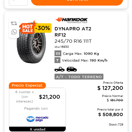
-
30%
DYNAPRO AT2
RF12
245/70 R16 111T
sku:
16930
111
1090
Kg
Carga Max:
T
190
Km/h
Velocidad Max:
A/T - TODO TERRENO
Precio Oferta
Precio Especial:
$
127,200
6 cuotas x
$21,200
Precio Normal
(sin
$
181,700
intereses)
Pagando con:
Precio total por
4
$
508,800
Stock:
728
X unidad