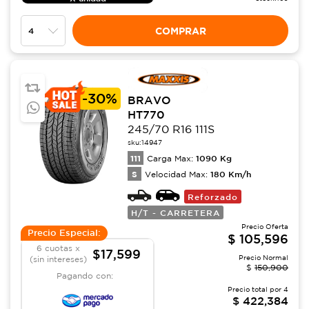
COMPRAR
-
30%
BRAVO
HT770
245/70 R16 111S
sku:
14947
111
1090
Kg
Carga Max:
S
180
Km/h
Velocidad Max:
Reforzado
H/T - CARRETERA
Precio Oferta
Precio Especial:
$
105,596
6 cuotas x
$17,599
Precio Normal
(sin intereses)
$
150,900
Pagando con:
Precio total por
4
$
422,384