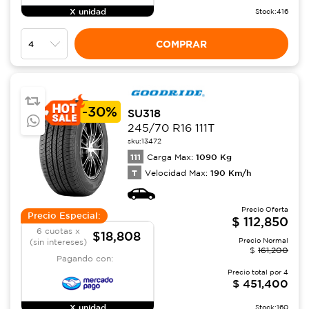
X unidad
Stock:
416
COMPRAR
-
30%
SU318
245/70 R16 111T
sku:
13472
111
1090
Kg
Carga Max:
T
190
Km/h
Velocidad Max:
Precio Oferta
Precio Especial:
$
112,850
6 cuotas x
$18,808
Precio Normal
(sin intereses)
$
161,200
Pagando con:
Precio total por
4
$
451,400
X unidad
Stock:
160