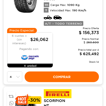
111
1090
Kg
Carga Max:
T
190
Km/h
Velocidad Max:
A/T – TODO TERRENO
Precio Oferta
Precio Especial:
$
156,373
6 cuotas x
$26,062
Precio Normal
(sin
$
260,600
intereses)
Pagando con:
Precio total por
4
$
625,492
Stock:
14
X unidad
COMPRAR
-
30%
SCORPION
HT