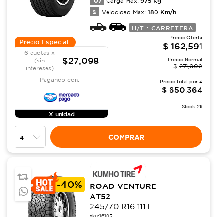
107
975
Kg
Carga Max:
S
180
Km/h
Velocidad Max:
H/T : CARRETERA
Precio Oferta
Precio Especial:
$
162,591
6 cuotas x
$27,098
Precio Normal
(sin
$
271,000
intereses)
Pagando con:
Precio total por
4
$
650,364
Stock:
26
X unidad
COMPRAR
-
40%
ROAD VENTURE
AT52
245/70 R16 111T
sku:
16105