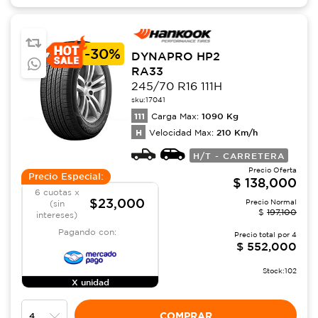
-
30%
DYNAPRO HP2
RA33
245/70 R16 111H
sku:
17041
111
1090
Kg
Carga Max:
H
210
Km/h
Velocidad Max:
H/T - CARRETERA
Precio Oferta
Precio Especial:
$
138,000
6 cuotas x
$23,000
Precio Normal
(sin
$
197,100
intereses)
Pagando con:
Precio total por
4
$
552,000
Stock:
102
X unidad
COMPRAR