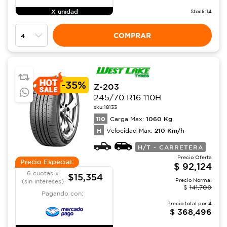
X unidad
Stock:
14
COMPRAR
-
35%
Z-203
245/70 R16 110H
sku:
18133
110
1060
Kg
Carga Max:
H
210
Km/h
Velocidad Max:
H/T - CARRETERA
Precio Oferta
Precio Especial:
$
92,124
6 cuotas x
$15,354
Precio Normal
(sin intereses)
$
141,700
Pagando con:
Precio total por
4
$
368,496