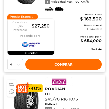
T
190
Km/h
Velocidad Max:
Precio Oferta
Precio Especial:
$
163,500
6 cuotas x
$27,250
Precio Normal
(sin
$
233,600
intereses)
Pagando con:
Precio total por
4
$
654,000
Stock:
44
X unidad
COMPRAR
-
40%
ROADIAN
HT
245/70 R16 107S
sku:
12394