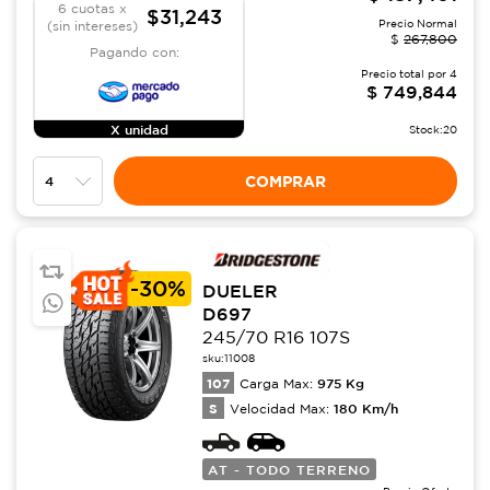
6 cuotas x
$31,243
Precio Normal
(sin intereses)
$
267,800
Pagando con:
Precio total por
4
$
749,844
X unidad
Stock:
20
COMPRAR
-
30%
DUELER
D697
245/70 R16 107S
sku:
11008
107
975
Kg
Carga Max:
S
180
Km/h
Velocidad Max:
AT - TODO TERRENO