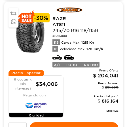
-
30%
RAZR
AT811
245/70 R16 118/115R
sku:
15000
115
1215
Kg
Carga Max:
R
170
Km/h
Velocidad Max:
A/T - TODO TERRENO
Precio Oferta
Precio Especial:
$
204,041
6 cuotas x
$34,006
Precio Normal
(sin
$
291,500
intereses)
Pagando con:
Precio total por
4
$
816,164
Stock:
25
X unidad