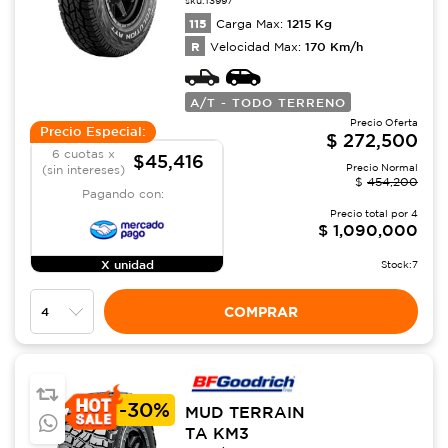
115
1215
Kg
Carga Max:
R
170
Km/h
Velocidad Max:
A/T - TODO TERRENO
Precio Oferta
Precio Especial:
$
272,500
6 cuotas x
$45,416
Precio Normal
(sin intereses)
$
454,200
Pagando con:
Precio total por
4
$
1,090,000
X unidad
Stock:
7
COMPRAR
-
30%
MUD TERRAIN
TA KM3