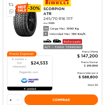
-
30%
SCORPION
ATR
245/70 R16 111T
sku:
15685
111
1090
Kg
Carga Max:
T
190
Km/h
Velocidad Max:
Reforzado
A/T – TODO TERRENO
Precio Oferta
Precio Especial:
$
147,200
6 cuotas x
$24,533
Precio Normal
(sin
$
210,300
intereses)
Pagando con:
Precio total por
4
$
588,800
Stock:
50
X unidad
COMPRAR