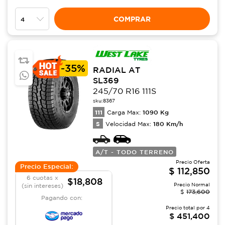
COMPRAR
-
35%
RADIAL AT
SL369
245/70 R16 111S
sku:
8367
111
1090
Kg
Carga Max:
S
180
Km/h
Velocidad Max:
A/T - TODO TERRENO
Precio Oferta
Precio Especial:
$
112,850
6 cuotas x
$18,808
Precio Normal
(sin intereses)
$
173,600
Pagando con:
Precio total por
4
$
451,400