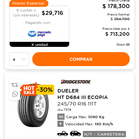
Precio Oferta
Precio Especial:
$
178,300
6 cuotas x
$29,716
Precio Normal
(sin intereses)
$
254,700
Pagando con:
Precio total por
4
$
713,200
X unidad
Stock:
96
COMPRAR
-
30%
DUELER
HT D684 III ECOPIA
245/70 R16 111T
sku:
7379
111
1090
Kg
Carga Max:
T
190
Km/h
Velocidad Max:
H/T - CARRETERA