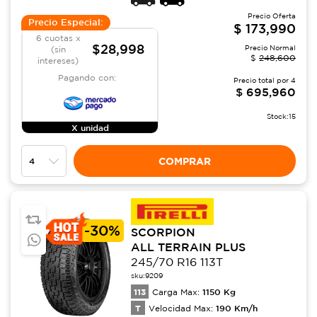
Precio Oferta
Precio Especial:
$
173,990
6 cuotas x
$28,998
Precio Normal
(sin
$
248,600
intereses)
Pagando con:
Precio total por
4
$
695,960
Stock:
15
X unidad
COMPRAR
-
30%
SCORPION
ALL TERRAIN PLUS
245/70 R16 113T
sku:
9209
113
1150
Kg
Carga Max:
T
190
Km/h
Velocidad Max: