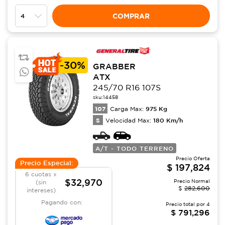
COMPRAR
-
30%
GRABBER
ATX
245/70 R16 107S
sku:
14458
107
975
Kg
Carga Max:
S
180
Km/h
Velocidad Max:
A/T - TODO TERRENO
Precio Oferta
Precio Especial:
$
197,824
6 cuotas x
$32,970
Precio Normal
(sin
$
282,600
intereses)
Pagando con:
Precio total por
4
$
791,296