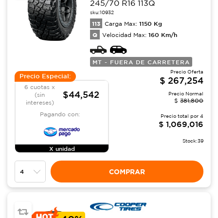
245/70 R16 113Q
sku:
10932
113
1150
Kg
Carga Max:
Q
160
Km/h
Velocidad Max:
MT - FUERA DE CARRETERA
Precio Oferta
Precio Especial:
$
267,254
6 cuotas x
$44,542
Precio Normal
(sin
$
381,800
intereses)
Pagando con:
Precio total por
4
$
1,069,016
Stock:
39
X unidad
COMPRAR