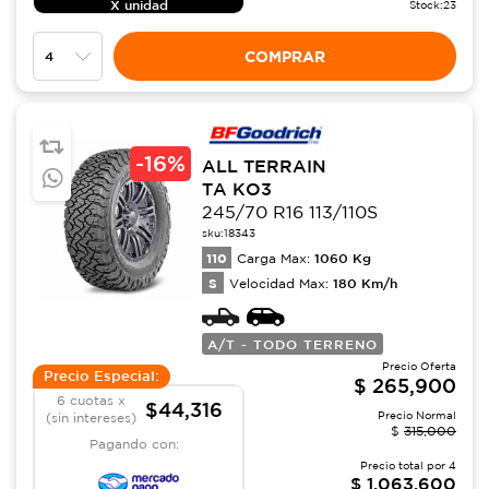
X unidad
Stock:
23
COMPRAR
-
16%
ALL TERRAIN
TA KO3
245/70 R16 113/110S
sku:
18343
110
1060
Kg
Carga Max:
S
180
Km/h
Velocidad Max:
A/T - TODO TERRENO
Precio Oferta
Precio Especial:
$
265,900
6 cuotas x
$44,316
Precio Normal
(sin intereses)
$
315,000
Pagando con:
Precio total por
4
$
1,063,600