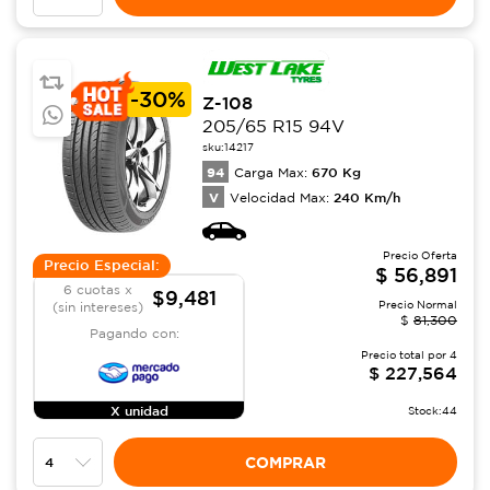
-
30%
Z-108
205/65 R15 94V
sku:
14217
94
670
Kg
Carga Max:
V
240
Km/h
Velocidad Max:
Precio Oferta
Precio Especial:
$
56,891
6 cuotas x
$9,481
Precio Normal
(sin intereses)
$
81,300
Pagando con:
Precio total por
4
$
227,564
X unidad
Stock:
44
COMPRAR