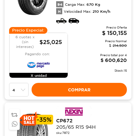
94
670
Kg
Carga Max:
H
210
Km/h
Velocidad Max:
Precio Oferta
Precio Especial:
$
150,155
6 cuotas x
$25,025
Precio Normal
(sin
$
214,500
intereses)
Pagando con:
Precio total por
4
$
600,620
Stock:
15
X unidad
COMPRAR
-
35%
CP672
205/65 R15 94H
sku:
7872