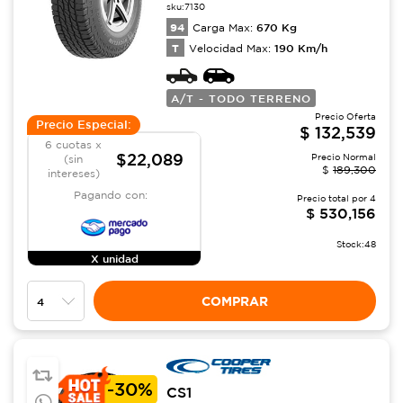
sku:
7130
94
670
Kg
Carga Max:
T
190
Km/h
Velocidad Max:
A/T - TODO TERRENO
Precio Oferta
Precio Especial:
$
132,539
6 cuotas x
$22,089
Precio Normal
(sin
$
189,300
intereses)
Pagando con:
Precio total por
4
$
530,156
Stock:
48
X unidad
COMPRAR
-
30%
CS1