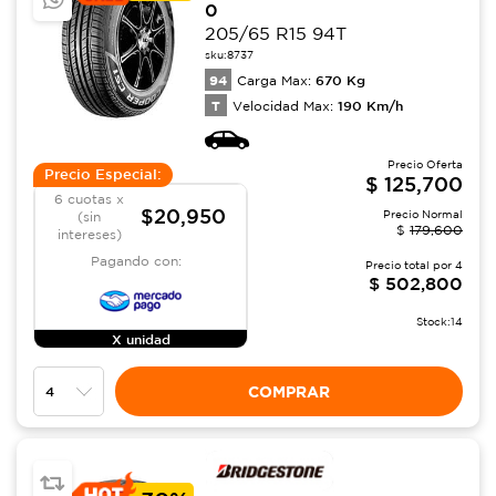
0
205/65 R15 94T
sku:
8737
94
670
Kg
Carga Max:
T
190
Km/h
Velocidad Max:
Precio Oferta
Precio Especial:
$
125,700
6 cuotas x
$20,950
Precio Normal
(sin
$
179,600
intereses)
Pagando con:
Precio total por
4
$
502,800
Stock:
14
X unidad
COMPRAR