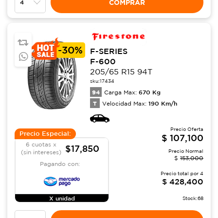
COMPRAR
-
30%
F-SERIES
F-600
205/65 R15 94T
sku:
17434
94
670
Kg
Carga Max:
T
190
Km/h
Velocidad Max:
Precio Oferta
Precio Especial:
$
107,100
6 cuotas x
$17,850
Precio Normal
(sin intereses)
$
153,000
Pagando con:
Precio total por
4
$
428,400
X unidad
Stock:
68