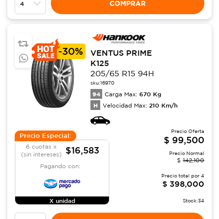
COMPRAR
-
30%
VENTUS PRIME
K125
205/65 R15 94H
sku:
16970
94
670
Kg
Carga Max:
H
210
Km/h
Velocidad Max:
Precio Oferta
Precio Especial:
$
99,500
6 cuotas x
$16,583
Precio Normal
(sin intereses)
$
142,100
Pagando con:
Precio total por
4
$
398,000
X unidad
Stock:
34