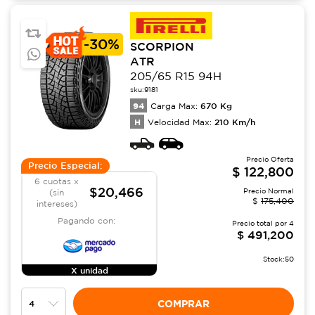
-
30%
SCORPION
ATR
205/65 R15 94H
sku:
9181
94
670
Kg
Carga Max:
H
210
Km/h
Velocidad Max:
Precio Oferta
Precio Especial:
$
122,800
6 cuotas x
$20,466
Precio Normal
(sin
$
175,400
intereses)
Pagando con:
Precio total por
4
$
491,200
Stock:
50
X unidad
COMPRAR