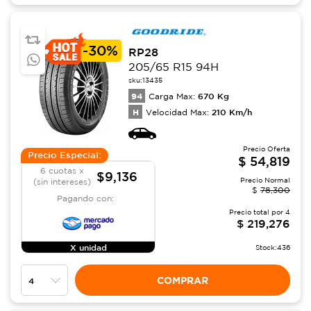
-
30%
RP28
205/65 R15 94H
sku:
13435
94
670
Kg
Carga Max:
H
210
Km/h
Velocidad Max:
Precio Oferta
Precio Especial:
$
54,819
6 cuotas x
$9,136
Precio Normal
(sin intereses)
$
78,300
Pagando con:
Precio total por
4
$
219,276
X unidad
Stock:
436
COMPRAR