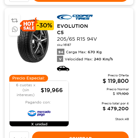
-
30%
EVOLUTION
C5
205/65 R15 94V
sku:
16187
94
670
Kg
Carga Max:
V
240
Km/h
Velocidad Max:
Precio Oferta
Precio Especial:
$
119,800
6 cuotas x
$19,966
Precio Normal
(sin
$
171,100
intereses)
Pagando con:
Precio total por
4
$
479,200
Stock:
48
X unidad