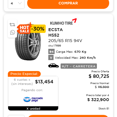
COMPRAR
-
30%
ECSTA
HS52
205/65 R15 94V
sku:
17699
94
670
Kg
Carga Max:
V
240
Km/h
Velocidad Max:
H/T - CARRETERA
Precio Oferta
Precio Especial:
$
80,725
6 cuotas x
$13,454
Precio Normal
(sin intereses)
$
115,300
Pagando con:
Precio total por
4
$
322,900
X unidad
Stock:
51