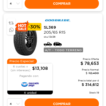
COMPRAR
-
30%
SL369
205/65 R15
sku:
13436
A/T - TODO TERRENO
Precio Oferta
Precio Especial:
$
78,653
6 cuotas x
$13,108
Precio Normal
(sin intereses)
$
112,400
Pagando con:
Precio total por
4
$
314,612
X unidad
Stock:
19
COMPRAR