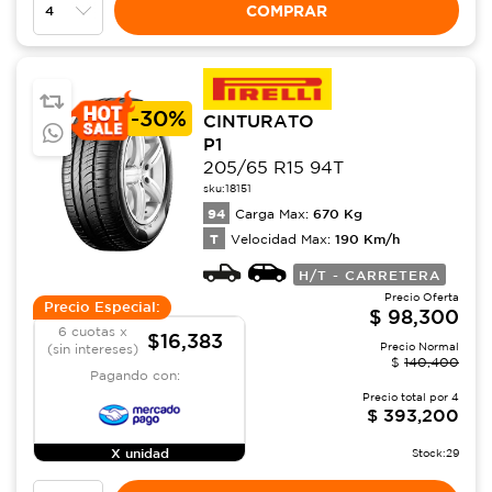
COMPRAR
-
30%
CINTURATO
P1
205/65 R15 94T
sku:
18151
94
670
Kg
Carga Max:
T
190
Km/h
Velocidad Max:
H/T - CARRETERA
Precio Oferta
Precio Especial:
$
98,300
6 cuotas x
$16,383
Precio Normal
(sin intereses)
$
140,400
Pagando con:
Precio total por
4
$
393,200
X unidad
Stock:
29