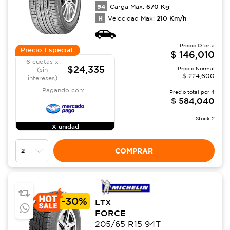
94
670
Kg
Carga Max:
H
210
Km/h
Velocidad Max:
Precio Oferta
Precio Especial:
$
146,010
6 cuotas x
$24,335
Precio Normal
(sin
$
224,600
intereses)
Pagando con:
Precio total por
4
$
584,040
Stock:
2
X unidad
COMPRAR
-
30%
LTX
FORCE
205/65 R15 94T