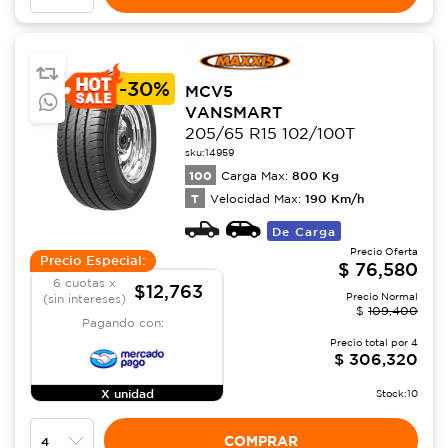
-
30%
MCV5
VANSMART
205/65 R15 102/100T
sku:
14959
100
800
Kg
Carga Max:
T
190
Km/h
Velocidad Max:
De Carga
Precio Oferta
Precio Especial:
$
76,580
6 cuotas x
$12,763
Precio Normal
(sin intereses)
$
109,400
Pagando con:
Precio total por
4
$
306,320
X unidad
Stock:
10
COMPRAR