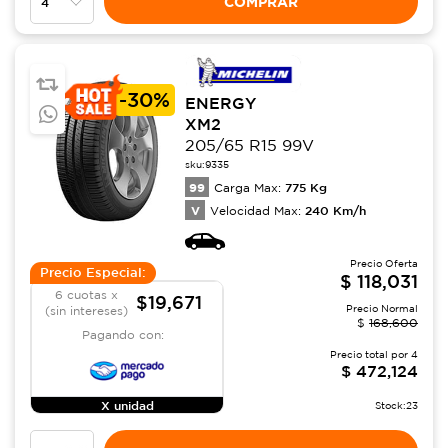
COMPRAR
-
30%
ENERGY
XM2
205/65 R15 99V
sku:
9335
99
775
Kg
Carga Max:
V
240
Km/h
Velocidad Max:
Precio Oferta
Precio Especial:
$
118,031
6 cuotas x
$19,671
Precio Normal
(sin intereses)
$
168,600
Pagando con:
Precio total por
4
$
472,124
X unidad
Stock:
23