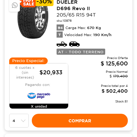
-
30%
DUELER
D696 Revo II
205/65 R15 94T
sku:
10976
94
670
Kg
Carga Max:
T
190
Km/h
Velocidad Max:
AT - TODO TERRENO
Precio Oferta
Precio Especial:
$
125,600
6 cuotas x
$20,933
Precio Normal
(sin
$
179,400
intereses)
Pagando con:
Precio total por
4
$
502,400
Stock:
51
X unidad
COMPRAR