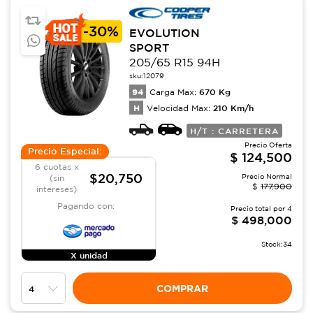
-
30%
EVOLUTION
SPORT
205/65 R15 94H
sku:
12079
94
670
Kg
Carga Max:
H
210
Km/h
Velocidad Max:
H/T : CARRETERA
Precio Oferta
Precio Especial:
$
124,500
6 cuotas x
$20,750
Precio Normal
(sin
$
177,900
intereses)
Pagando con:
Precio total por
4
$
498,000
Stock:
34
X unidad
COMPRAR