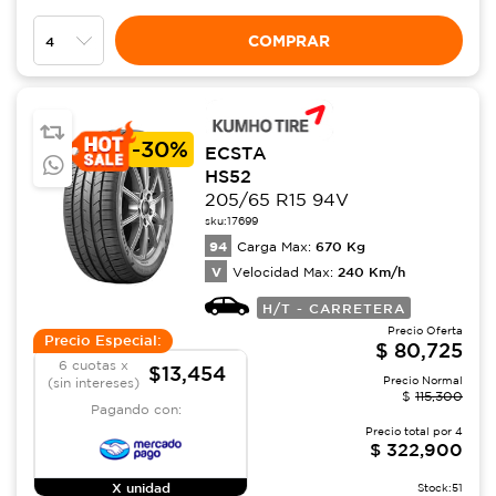
COMPRAR
-
30%
ECSTA
HS52
205/65 R15 94V
sku:
17699
94
670
Kg
Carga Max:
V
240
Km/h
Velocidad Max:
H/T - CARRETERA
Precio Oferta
Precio Especial:
$
80,725
6 cuotas x
$13,454
Precio Normal
(sin intereses)
$
115,300
Pagando con:
Precio total por
4
$
322,900
X unidad
Stock:
51