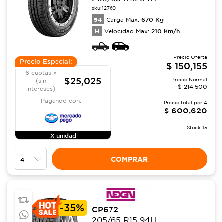
sku:
12760
94
670
Kg
Carga Max:
H
210
Km/h
Velocidad Max:
Precio Oferta
Precio Especial:
$
150,155
6 cuotas x
$25,025
Precio Normal
(sin
$
214,500
intereses)
Pagando con:
Precio total por
4
$
600,620
Stock:
15
X unidad
COMPRAR
-
35%
CP672
205/65 R15 94H