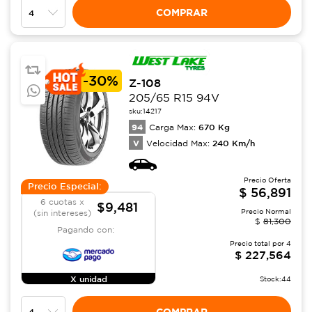
COMPRAR
-
30%
Z-108
205/65 R15 94V
sku:
14217
94
670
Kg
Carga Max:
V
240
Km/h
Velocidad Max:
Precio Oferta
Precio Especial:
$
56,891
6 cuotas x
$9,481
Precio Normal
(sin intereses)
$
81,300
Pagando con:
Precio total por
4
$
227,564
X unidad
Stock:
44
COMPRAR