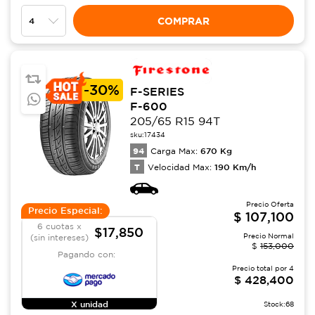
COMPRAR
-
30%
F-SERIES
F-600
205/65 R15 94T
sku:
17434
94
670
Kg
Carga Max:
T
190
Km/h
Velocidad Max:
Precio Oferta
Precio Especial:
$
107,100
6 cuotas x
$17,850
Precio Normal
(sin intereses)
$
153,000
Pagando con:
Precio total por
4
$
428,400
X unidad
Stock:
68