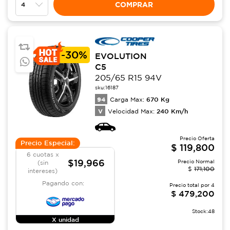
COMPRAR
-
30%
EVOLUTION
C5
205/65 R15 94V
sku:
16187
94
670
Kg
Carga Max:
V
240
Km/h
Velocidad Max:
Precio Oferta
Precio Especial:
$
119,800
6 cuotas x
$19,966
Precio Normal
(sin
$
171,100
intereses)
Pagando con:
Precio total por
4
$
479,200
Stock:
48
X unidad