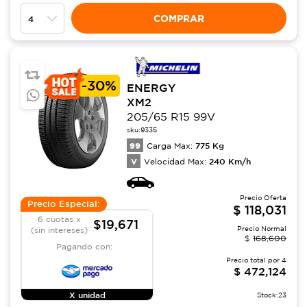
COMPRAR
-
30%
ENERGY
XM2
205/65 R15 99V
sku:
9335
99
775
Kg
Carga Max:
V
240
Km/h
Velocidad Max:
Precio Oferta
Precio Especial:
$
118,031
6 cuotas x
$19,671
Precio Normal
(sin intereses)
$
168,600
Pagando con:
Precio total por
4
$
472,124
X unidad
Stock:
23