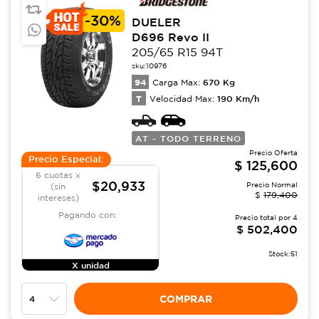
-
30%
DUELER
D696 Revo II
205/65 R15 94T
sku:
10976
94
670
Kg
Carga Max:
T
190
Km/h
Velocidad Max:
AT - TODO TERRENO
Precio Oferta
Precio Especial:
$
125,600
6 cuotas x
$20,933
Precio Normal
(sin
$
179,400
intereses)
Pagando con:
Precio total por
4
$
502,400
Stock:
51
X unidad
COMPRAR