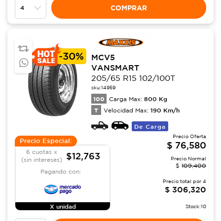
COMPRAR
-
30%
MCV5
VANSMART
205/65 R15 102/100T
sku:
14959
100
800
Kg
Carga Max:
T
190
Km/h
Velocidad Max:
De Carga
Precio Oferta
Precio Especial:
$
76,580
6 cuotas x
$12,763
Precio Normal
(sin intereses)
$
109,400
Pagando con:
Precio total por
4
$
306,320
X unidad
Stock:
10