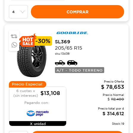
COMPRAR
-
30%
SL369
205/65 R15
sku:
13436
A/T - TODO TERRENO
Precio Oferta
Precio Especial:
$
78,653
6 cuotas x
$13,108
Precio Normal
(sin intereses)
$
112,400
Pagando con:
Precio total por
4
$
314,612
X unidad
Stock:
19