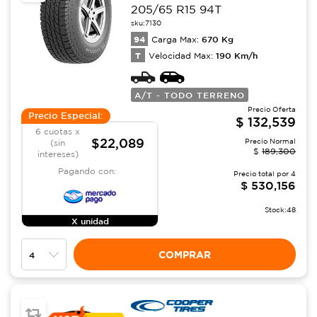
205/65 R15 94T
sku:
7130
94
670
Kg
Carga Max:
T
190
Km/h
Velocidad Max:
A/T - TODO TERRENO
Precio Oferta
Precio Especial:
$
132,539
6 cuotas x
$22,089
Precio Normal
(sin
$
189,300
intereses)
Pagando con:
Precio total por
4
$
530,156
Stock:
48
X unidad
COMPRAR