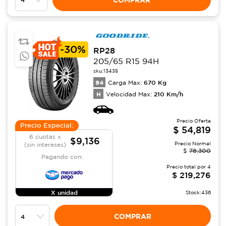
-
30%
RP28
205/65 R15 94H
sku:
13435
94
670
Kg
Carga Max:
H
210
Km/h
Velocidad Max:
Precio Oferta
Precio Especial:
$
54,819
6 cuotas x
$9,136
Precio Normal
(sin intereses)
$
78,300
Pagando con:
Precio total por
4
$
219,276
X unidad
Stock:
436
COMPRAR