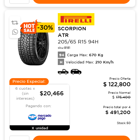
-
30%
SCORPION
ATR
205/65 R15 94H
sku:
9181
94
670
Kg
Carga Max:
H
210
Km/h
Velocidad Max:
Precio Oferta
Precio Especial:
$
122,800
6 cuotas x
$20,466
Precio Normal
(sin
$
175,400
intereses)
Pagando con:
Precio total por
4
$
491,200
Stock:
50
X unidad