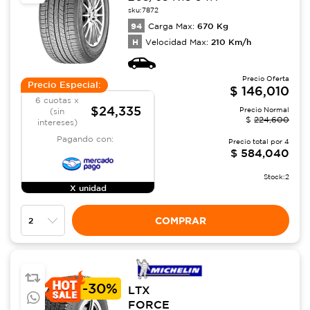
sku:
7872
94
670
Kg
Carga Max:
H
210
Km/h
Velocidad Max:
Precio Oferta
Precio Especial:
$
146,010
6 cuotas x
$24,335
Precio Normal
(sin
$
224,600
intereses)
Pagando con:
Precio total por
4
$
584,040
Stock:
2
X unidad
COMPRAR
-
30%
LTX
FORCE