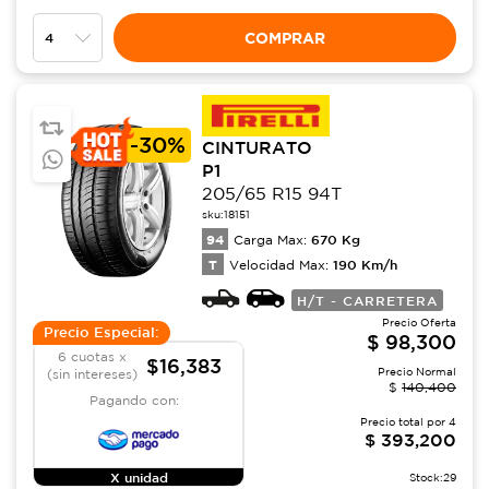
COMPRAR
-
30%
CINTURATO
P1
205/65 R15 94T
sku:
18151
94
670
Kg
Carga Max:
T
190
Km/h
Velocidad Max:
H/T - CARRETERA
Precio Oferta
Precio Especial:
$
98,300
6 cuotas x
$16,383
Precio Normal
(sin intereses)
$
140,400
Pagando con:
Precio total por
4
$
393,200
X unidad
Stock:
29