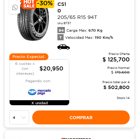
-
30%
CS1
0
205/65 R15 94T
sku:
8737
94
670
Kg
Carga Max:
T
190
Km/h
Velocidad Max:
Precio Oferta
Precio Especial:
$
125,700
6 cuotas x
$20,950
Precio Normal
(sin
$
179,600
intereses)
Pagando con:
Precio total por
4
$
502,800
Stock:
14
X unidad
COMPRAR