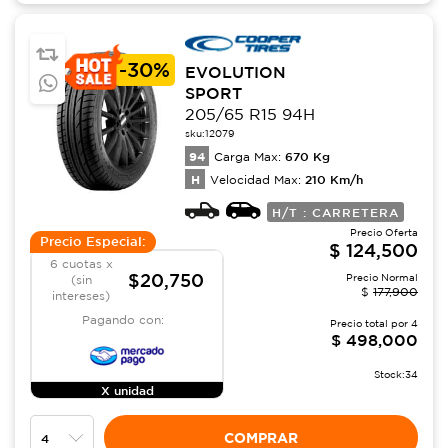
-
30%
EVOLUTION
SPORT
205/65 R15 94H
sku:
12079
94
670
Kg
Carga Max:
H
210
Km/h
Velocidad Max:
H/T : CARRETERA
Precio Oferta
Precio Especial:
$
124,500
6 cuotas x
$20,750
Precio Normal
(sin
$
177,900
intereses)
Pagando con:
Precio total por
4
$
498,000
Stock:
34
X unidad
COMPRAR