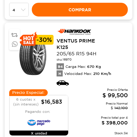
COMPRAR
-
30%
VENTUS PRIME
K125
205/65 R15 94H
sku:
16970
94
670
Kg
Carga Max:
H
210
Km/h
Velocidad Max:
Precio Oferta
Precio Especial:
$
99,500
6 cuotas x
$16,583
Precio Normal
(sin intereses)
$
142,100
Pagando con:
Precio total por
4
$
398,000
X unidad
Stock:
34