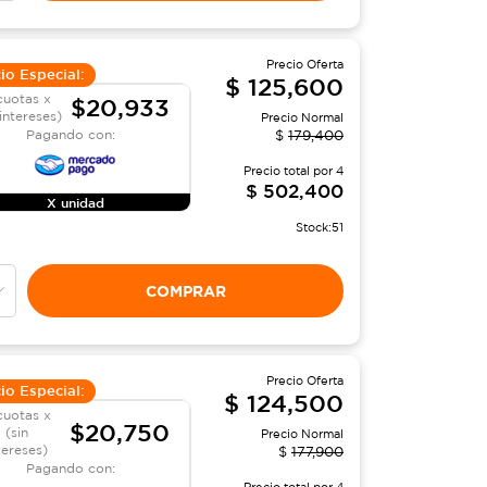
Precio Oferta
io Especial:
$
125,600
cuotas x
$20,933
 intereses)
Precio Normal
Pagando con:
$
179,400
Precio total por
4
$
502,400
X unidad
Stock:
51
COMPRAR
Precio Oferta
io Especial:
$
124,500
cuotas x
$20,750
(sin
Precio Normal
tereses)
$
177,900
Pagando con: