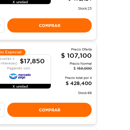
X unidad
Stock:
23
COMPRAR
Precio Oferta
io Especial:
$
107,100
cuotas x
$17,850
 intereses)
Precio Normal
Pagando con:
$
153,000
Precio total por
4
$
428,400
X unidad
Stock:
68
COMPRAR