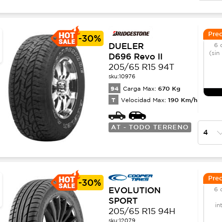
Prec
-
30%
DUELER
6 
(sin
D696 Revo II
205/65 R15 94T
sku:
10976
94
670
Kg
Carga Max:
T
190
Km/h
Velocidad Max:
AT - TODO TERRENO
Prec
-
30%
EVOLUTION
6 
SPORT
in
205/65 R15 94H
sku:
12079