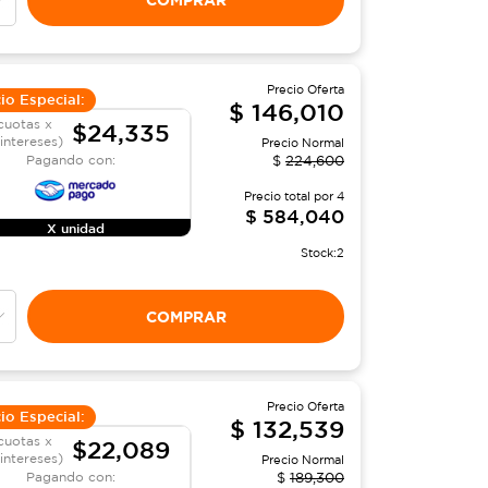
Precio Oferta
io Especial:
$
146,010
cuotas x
$24,335
 intereses)
Precio Normal
Pagando con:
$
224,600
Precio total por
4
$
584,040
X unidad
Stock:
2
COMPRAR
Precio Oferta
io Especial:
$
132,539
cuotas x
$22,089
 intereses)
Precio Normal
Pagando con:
$
189,300