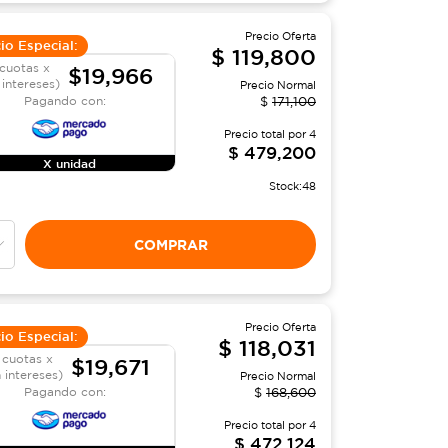
Precio Oferta
io Especial:
$
119,800
cuotas x
$19,966
 intereses)
Precio Normal
Pagando con:
$
171,100
Precio total por
4
$
479,200
X unidad
Stock:
48
COMPRAR
Precio Oferta
io Especial:
$
118,031
 cuotas x
$19,671
n intereses)
Precio Normal
Pagando con:
$
168,600
Precio total por
4
$
472,124