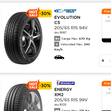
Prec
-
30%
EVOLUTION
6 
(sin
C5
205/65 R15 94V
sku:
16187
94
670
Kg
Carga Max:
V
240
Velocidad Max:
Km/h
Prec
-
30%
ENERGY
6
(si
XM2
205/65 R15 99V
sku:
9335
99
775
Kg
Carga Max: