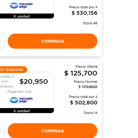
Precio total por
4
$
530,156
X unidad
Stock:
48
COMPRAR
Precio Oferta
io Especial:
$
125,700
cuotas x
$20,950
(sin
Precio Normal
tereses)
$
179,600
Pagando con:
Precio total por
4
$
502,800
X unidad
Stock:
14
COMPRAR