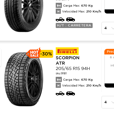
94
670
Kg
Carga Max:
H
210
Km/h
Velocidad Max:
H/T : CARRETERA
Prec
-
30%
SCORPION
6 
ATR
in
205/65 R15 94H
sku:
9181
94
670
Kg
Carga Max:
H
210
Km/h
Velocidad Max: