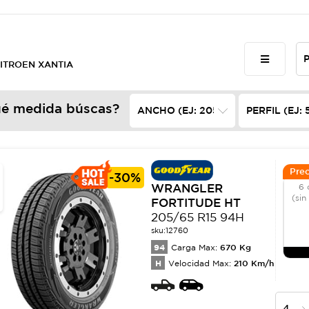
 CITROEN XANTIA
é medida búscas?
Prec
-
30%
WRANGLER
6 
(sin
FORTITUDE HT
205/65 R15 94H
sku:
12760
94
670
Kg
Carga Max:
H
210
Km/h
Velocidad Max: