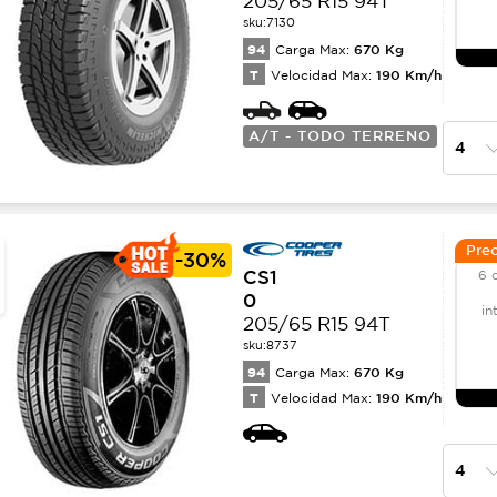
205/65 R15 94T
sku:
7130
94
670
Kg
Carga Max:
T
190
Km/h
Velocidad Max:
A/T - TODO TERRENO
Prec
-
30%
CS1
6 
0
in
205/65 R15 94T
sku:
8737
94
670
Kg
Carga Max:
T
190
Km/h
Velocidad Max: