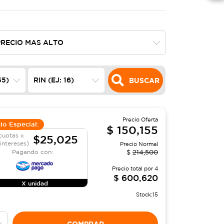
BUSCAR
Precio Oferta
io Especial:
$
150,155
cuotas x
$25,025
 intereses)
Precio Normal
Pagando con:
$
214,500
Precio total por
4
$
600,620
X unidad
Stock:
15
COMPRAR