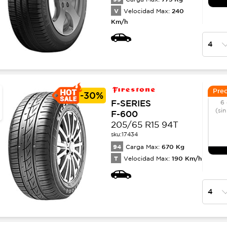
V
240
Velocidad Max:
Km/h
Prec
-
30%
F-SERIES
6 
(sin
F-600
205/65 R15 94T
sku:
17434
94
670
Kg
Carga Max:
T
190
Km/h
Velocidad Max: