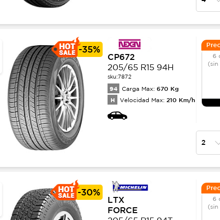
Prec
-
35%
CP672
6 
(sin
205/65 R15 94H
sku:
7872
94
670
Kg
Carga Max:
H
210
Km/h
Velocidad Max:
Prec
-
30%
LTX
6 
(sin
FORCE