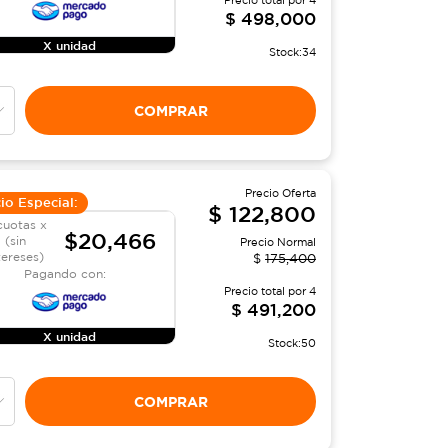
Precio total por
4
$
498,000
X unidad
Stock:
34
COMPRAR
Precio Oferta
io Especial:
$
122,800
cuotas x
$20,466
(sin
Precio Normal
tereses)
$
175,400
Pagando con:
Precio total por
4
$
491,200
X unidad
Stock:
50
COMPRAR