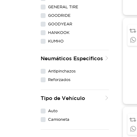
GENERAL TIRE
GOODRIDE
GOODYEAR
HANKOOK
KUMHO
LING LONG
Neumáticos Especificos
MAXXIS
MICHELIN
Antipinchazos
NEXEN
Reforzados
PIRELLI
WESTLAKE
Tipo de Vehículo
YOKOHAMA
Auto
Camioneta