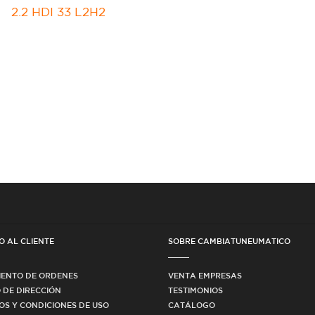
2.2 HDI 33 L2H2
O AL CLIENTE
SOBRE CAMBIATUNEUMATICO
IENTO DE ORDENES
VENTA EMPRESAS
 DE DIRECCIÓN
TESTIMONIOS
OS Y CONDICIONES DE USO
CATÁLOGO