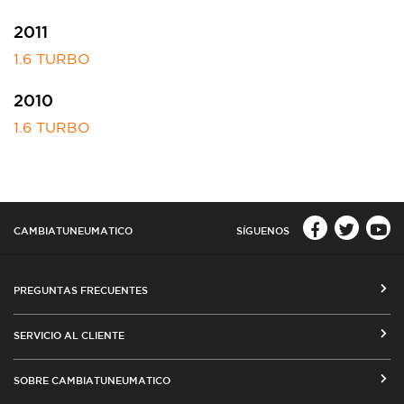
2011
1.6 TURBO
2010
1.6 TURBO
CAMBIATUNEUMATICO
SÍGUENOS
PREGUNTAS FRECUENTES
CÓMO COMPRAR EN CAMBIATUNEUMATICO.COM
SERVICIO AL CLIENTE
MEDIOS DE PAGO
SEGUIMIENTO DE ORDENES
SOBRE CAMBIATUNEUMATICO
COSTOS DE ENVÍO Y COBERTURA
CAMBIO DE DIRECCIÓN