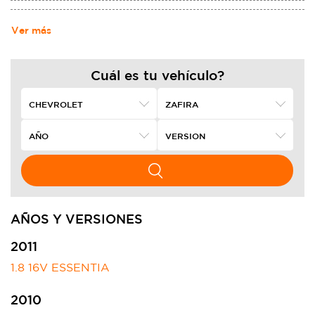
MOTORS. NACIó DE LA ALIANZA DE LOUIS CHEVROLET Y WILLIAM
CRAPO DURANT EL 3 DE NOVIEMBRE DE 1911,2​ EN LOS ESTADOS
Ver más
UNIDOS, FABRICANDO AUTOMóVILES ROBUSTOS.
Cuál es tu vehículo?
AÑOS Y VERSIONES
2011
1.8 16V ESSENTIA
2010