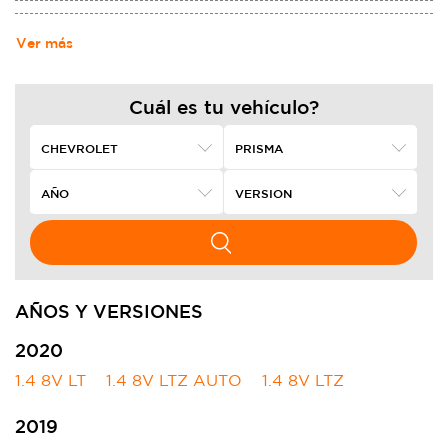
MOTORS. NACIó DE LA ALIANZA DE LOUIS CHEVROLET Y WILLIAM
CRAPO DURANT EL 3 DE NOVIEMBRE DE 1911,2​ EN LOS ESTADOS
Ver más
UNIDOS, FABRICANDO AUTOMóVILES ROBUSTOS.
Cuál es tu vehículo?
AÑOS Y VERSIONES
2020
1.4 8V LT
1.4 8V LTZ AUTO
1.4 8V LTZ
2019