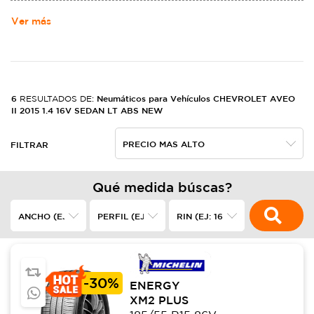
MOTORS. NACIó DE LA ALIANZA DE LOUIS CHEVROLET Y WILLIAM
CRAPO DURANT EL 3 DE NOVIEMBRE DE 1911,2​ EN LOS ESTADOS
Ver más
UNIDOS, FABRICANDO AUTOMóVILES ROBUSTOS.
6
Neumáticos para Vehículos CHEVROLET AVEO
RESULTADOS DE:
II 2015 1.4 16V SEDAN LT ABS NEW
FILTRAR
Qué medida búscas?
-
30%
ENERGY
XM2 PLUS