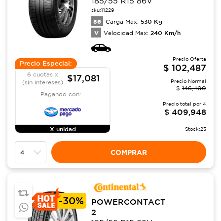
185/55 R15 86V
sku:
11229
86
530
Kg
Carga Max:
V
240
Km/h
Velocidad Max:
Precio Oferta
Precio Especial:
$
102,487
6 cuotas x
$17,081
Precio Normal
(sin intereses)
$
146,400
Pagando con:
Precio total por
4
$
409,948
X unidad
Stock:
23
COMPRAR
-
30%
POWERCONTACT
2