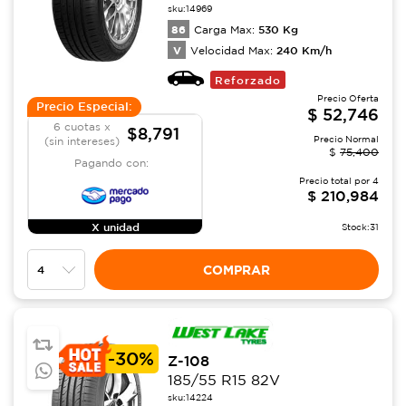
sku:
14969
86
530
Kg
Carga Max:
V
240
Km/h
Velocidad Max:
Reforzado
Precio Oferta
Precio Especial:
$
52,746
6 cuotas x
$8,791
Precio Normal
(sin intereses)
$
75,400
Pagando con:
Precio total por
4
$
210,984
X unidad
Stock:
31
COMPRAR
-
30%
Z-108
185/55 R15 82V
sku:
14224