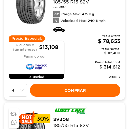
185/55 R15 82V
sku:
4584
82
475
Kg
Carga Max:
V
240
Km/h
Velocidad Max:
Precio Oferta
Precio Especial:
$
78,653
6 cuotas x
$13,108
Precio Normal
(sin intereses)
$
112,400
Pagando con:
Precio total por
4
$
314,612
X unidad
Stock:
15
COMPRAR
-
30%
SV308
185/55 R15 82V