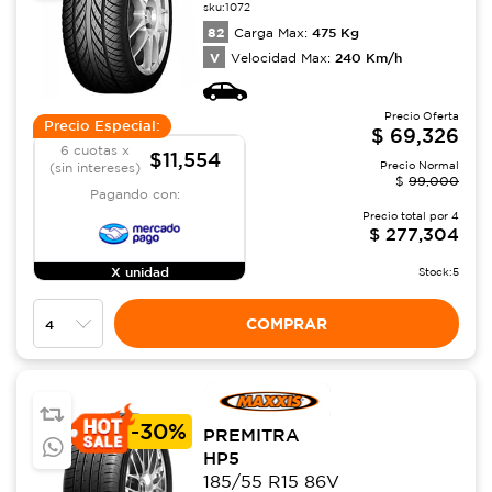
sku:
1072
82
475
Kg
Carga Max:
V
240
Km/h
Velocidad Max:
Precio Oferta
Precio Especial:
$
69,326
6 cuotas x
$11,554
Precio Normal
(sin intereses)
$
99,000
Pagando con:
Precio total por
4
$
277,304
X unidad
Stock:
5
COMPRAR
-
30%
PREMITRA
HP5
185/55 R15 86V