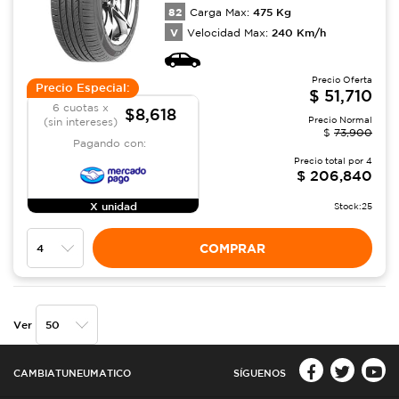
82
475
Kg
Carga Max:
V
240
Km/h
Velocidad Max:
Precio Oferta
Precio Especial:
$
51,710
6 cuotas x
$8,618
Precio Normal
(sin intereses)
$
73,900
Pagando con:
Precio total por
4
$
206,840
X unidad
Stock:
25
COMPRAR
Ver
CAMBIATUNEUMATICO
SÍGUENOS