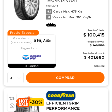
185/55 R15 82H
sku:
12018
82
475
Kg
Carga Max:
H
210
Km/h
Velocidad Max:
Precio Oferta
Precio Especial:
$
100,415
6 cuotas x
$16,735
Precio Normal
(sin intereses)
$
143,500
Pagando con:
Precio total por
4
$
401,660
X unidad
Stock:
12
COMPRAR
-
30%
EFFICIENTGRIP
PERFORMANCE