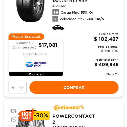
185/55 R15 86V
sku:
11229
86
530
Kg
Carga Max:
V
240
Km/h
Velocidad Max:
Precio Oferta
Precio Especial:
$
102,487
6 cuotas x
$17,081
Precio Normal
(sin intereses)
$
146,400
Pagando con:
Precio total por
4
$
409,948
X unidad
Stock:
23
COMPRAR
-
30%
POWERCONTACT
2