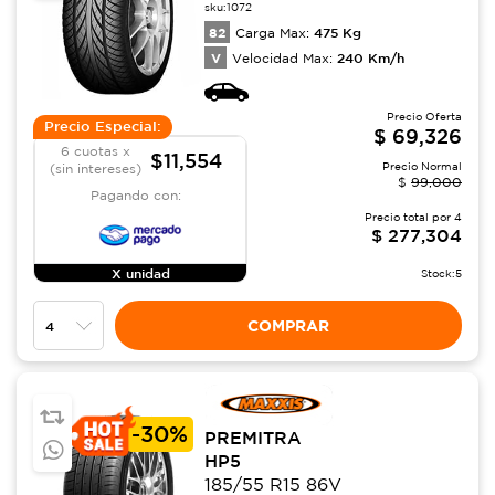
sku:
1072
82
475
Kg
Carga Max:
V
240
Km/h
Velocidad Max:
Precio Oferta
Precio Especial:
$
69,326
6 cuotas x
$11,554
Precio Normal
(sin intereses)
$
99,000
Pagando con:
Precio total por
4
$
277,304
X unidad
Stock:
5
COMPRAR
-
30%
PREMITRA
HP5
185/55 R15 86V