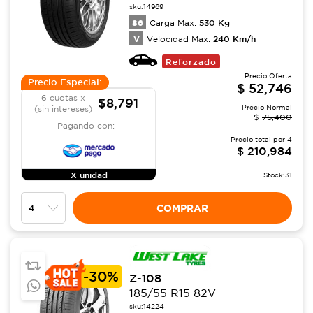
sku:
14969
86
530
Kg
Carga Max:
V
240
Km/h
Velocidad Max:
Reforzado
Precio Oferta
Precio Especial:
$
52,746
6 cuotas x
$8,791
Precio Normal
(sin intereses)
$
75,400
Pagando con:
Precio total por
4
$
210,984
X unidad
Stock:
31
COMPRAR
-
30%
Z-108
185/55 R15 82V
sku:
14224