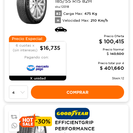
185/55 R15 82H
sku:
12018
82
475
Kg
Carga Max:
H
210
Km/h
Velocidad Max:
Precio Oferta
Precio Especial:
$
100,415
6 cuotas x
$16,735
Precio Normal
(sin intereses)
$
143,500
Pagando con:
Precio total por
4
$
401,660
X unidad
Stock:
12
COMPRAR
-
30%
EFFICIENTGRIP
PERFORMANCE