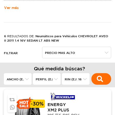
MOTORS. NACIó DE LA ALIANZA DE LOUIS CHEVROLET Y WILLIAM
CRAPO DURANT EL 3 DE NOVIEMBRE DE 1911,2​ EN LOS ESTADOS
Ver más
UNIDOS, FABRICANDO AUTOMóVILES ROBUSTOS.
6
Neumáticos para Vehículos CHEVROLET AVEO
RESULTADOS DE:
II 2011 1.4 16V SEDAN LT ABS NEW
FILTRAR
Qué medida búscas?
-
30%
ENERGY
XM2 PLUS