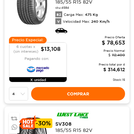
185/55 R15 82V
sku:
4584
82
475
Kg
Carga Max:
V
240
Km/h
Velocidad Max:
Precio Oferta
Precio Especial:
$
78,653
6 cuotas x
$13,108
Precio Normal
(sin intereses)
$
112,400
Pagando con:
Precio total por
4
$
314,612
X unidad
Stock:
15
COMPRAR
-
30%
SV308
185/55 R15 82V