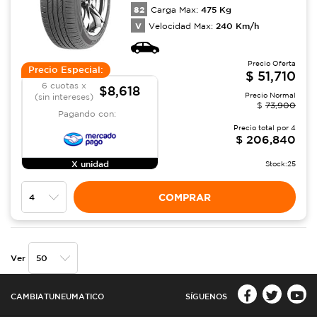
82
475
Kg
Carga Max:
V
240
Km/h
Velocidad Max:
Precio Oferta
Precio Especial:
$
51,710
6 cuotas x
$8,618
Precio Normal
(sin intereses)
$
73,900
Pagando con:
Precio total por
4
$
206,840
X unidad
Stock:
25
COMPRAR
Ver
CAMBIATUNEUMATICO
SÍGUENOS