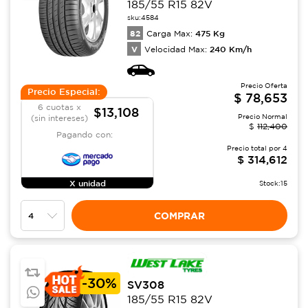
185/55 R15 82V
sku:
4584
82
475
Kg
Carga Max:
V
240
Km/h
Velocidad Max:
Precio Oferta
Precio Especial:
$
78,653
6 cuotas x
$13,108
Precio Normal
(sin intereses)
$
112,400
Pagando con:
Precio total por
4
$
314,612
X unidad
Stock:
15
COMPRAR
-
30%
SV308
185/55 R15 82V