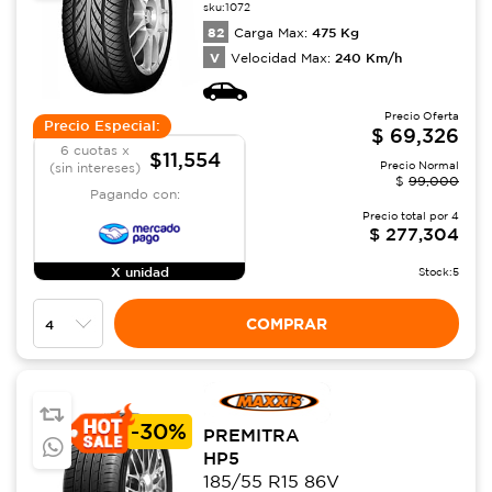
sku:
1072
82
475
Kg
Carga Max:
V
240
Km/h
Velocidad Max:
Precio Oferta
Precio Especial:
$
69,326
6 cuotas x
$11,554
Precio Normal
(sin intereses)
$
99,000
Pagando con:
Precio total por
4
$
277,304
X unidad
Stock:
5
COMPRAR
-
30%
PREMITRA
HP5
185/55 R15 86V