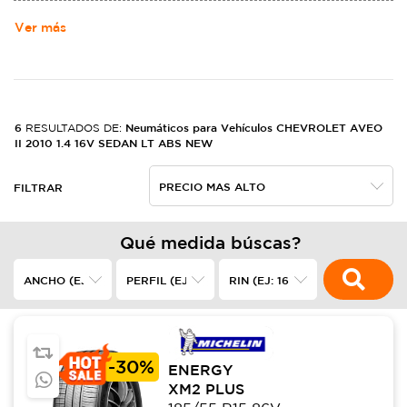
MOTORS. NACIó DE LA ALIANZA DE LOUIS CHEVROLET Y WILLIAM
CRAPO DURANT EL 3 DE NOVIEMBRE DE 1911,2​ EN LOS ESTADOS
Ver más
UNIDOS, FABRICANDO AUTOMóVILES ROBUSTOS.
6
Neumáticos para Vehículos CHEVROLET AVEO
RESULTADOS DE:
II 2010 1.4 16V SEDAN LT ABS NEW
FILTRAR
Qué medida búscas?
-
30%
ENERGY
XM2 PLUS