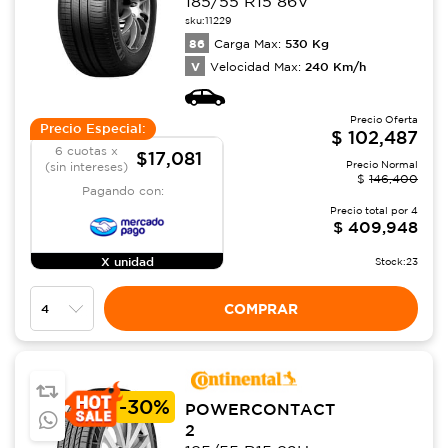
185/55 R15 86V
sku:
11229
86
530
Kg
Carga Max:
V
240
Km/h
Velocidad Max:
Precio Oferta
Precio Especial:
$
102,487
6 cuotas x
$17,081
Precio Normal
(sin intereses)
$
146,400
Pagando con:
Precio total por
4
$
409,948
X unidad
Stock:
23
COMPRAR
-
30%
POWERCONTACT
2