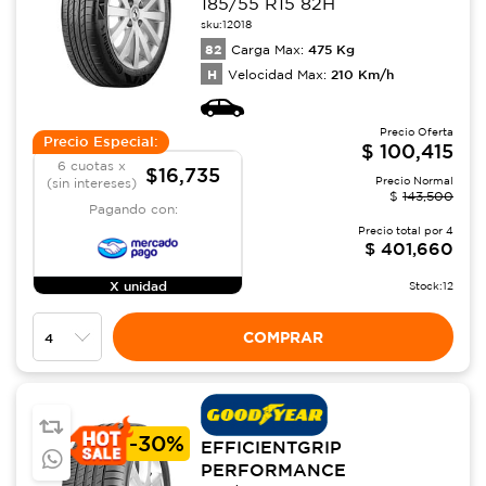
185/55 R15 82H
sku:
12018
82
475
Kg
Carga Max:
H
210
Km/h
Velocidad Max:
Precio Oferta
Precio Especial:
$
100,415
6 cuotas x
$16,735
Precio Normal
(sin intereses)
$
143,500
Pagando con:
Precio total por
4
$
401,660
X unidad
Stock:
12
COMPRAR
-
30%
EFFICIENTGRIP
PERFORMANCE