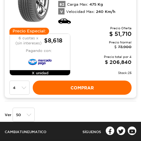
82
475
Kg
Carga Max:
V
240
Km/h
Velocidad Max:
Precio Oferta
Precio Especial:
$
51,710
6 cuotas x
$8,618
Precio Normal
(sin intereses)
$
73,900
Pagando con:
Precio total por
4
$
206,840
X unidad
Stock:
25
COMPRAR
Ver
CAMBIATUNEUMATICO
SÍGUENOS