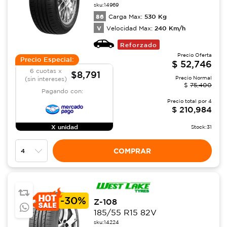
sku:
14969
86
530
Kg
Carga Max:
V
240
Km/h
Velocidad Max:
Reforzado
Precio Oferta
Precio Especial:
$
52,746
6 cuotas x
$8,791
Precio Normal
(sin intereses)
$
75,400
Pagando con:
Precio total por
4
$
210,984
X unidad
Stock:
31
COMPRAR
-
30%
Z-108
185/55 R15 82V
sku:
14224