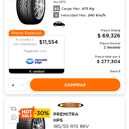
sku:
1072
82
475
Kg
Carga Max:
V
240
Km/h
Velocidad Max:
Precio Oferta
Precio Especial:
$
69,326
6 cuotas x
$11,554
Precio Normal
(sin intereses)
$
99,000
Pagando con:
Precio total por
4
$
277,304
X unidad
Stock:
5
COMPRAR
-
30%
PREMITRA
HP5
185/55 R15 86V