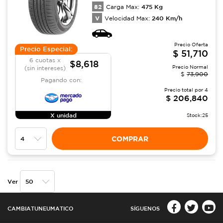
82
475
Kg
Carga Max:
V
240
Km/h
Velocidad Max:
Precio Oferta
Precio Especial:
$
51,710
6 cuotas x
$8,618
Precio Normal
(sin intereses)
$
73,900
Pagando con:
Precio total por
4
$
206,840
X unidad
Stock:
25
COMPRAR
Ver
CAMBIATUNEUMATICO
SÍGUENOS