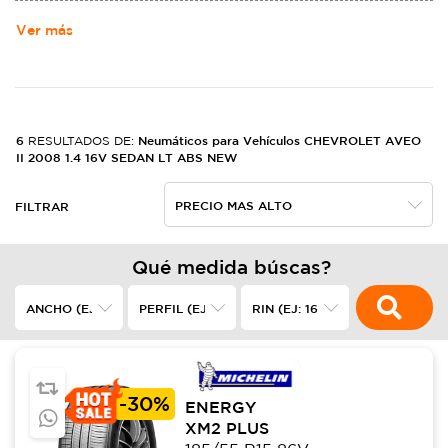
MOTORS. NACIó DE LA ALIANZA DE LOUIS CHEVROLET Y WILLIAM
CRAPO DURANT EL 3 DE NOVIEMBRE DE 1911,2​ EN LOS ESTADOS
Ver más
UNIDOS, FABRICANDO AUTOMóVILES ROBUSTOS.
6
Neumáticos para Vehículos CHEVROLET AVEO
RESULTADOS DE:
II 2008 1.4 16V SEDAN LT ABS NEW
FILTRAR
Qué medida búscas?
-
30%
ENERGY
XM2 PLUS