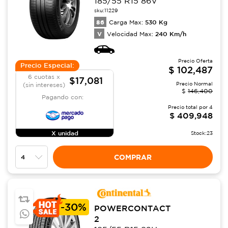
185/55 R15 86V
sku:
11229
86
530
Kg
Carga Max:
V
240
Km/h
Velocidad Max:
Precio Oferta
Precio Especial:
$
102,487
6 cuotas x
$17,081
Precio Normal
(sin intereses)
$
146,400
Pagando con:
Precio total por
4
$
409,948
X unidad
Stock:
23
COMPRAR
-
30%
POWERCONTACT
2