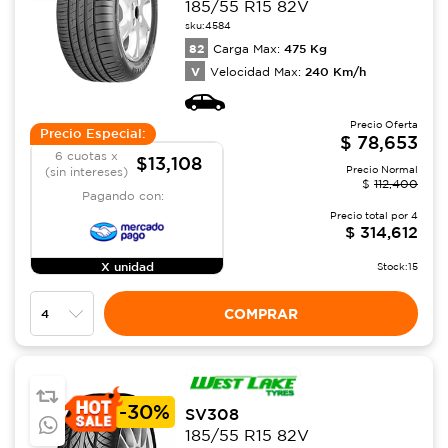
185/55 R15 82V
sku:
4584
82
475
Kg
Carga Max:
V
240
Km/h
Velocidad Max:
Precio Oferta
Precio Especial:
$
78,653
6 cuotas x
$13,108
Precio Normal
(sin intereses)
$
112,400
Pagando con:
Precio total por
4
$
314,612
X unidad
Stock:
15
COMPRAR
-
30%
SV308
185/55 R15 82V