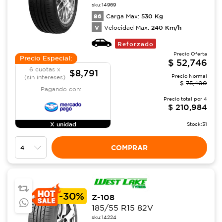
sku:
14969
86
530
Kg
Carga Max:
V
240
Km/h
Velocidad Max:
Reforzado
Precio Oferta
Precio Especial:
$
52,746
6 cuotas x
$8,791
Precio Normal
(sin intereses)
$
75,400
Pagando con:
Precio total por
4
$
210,984
X unidad
Stock:
31
COMPRAR
-
30%
Z-108
185/55 R15 82V
sku:
14224