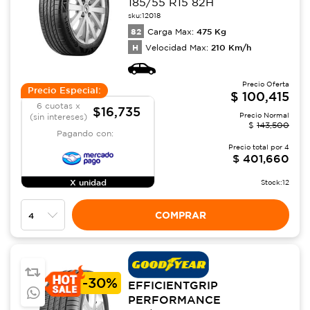
185/55 R15 82H
sku:
12018
82
475
Kg
Carga Max:
H
210
Km/h
Velocidad Max:
Precio Oferta
Precio Especial:
$
100,415
6 cuotas x
$16,735
Precio Normal
(sin intereses)
$
143,500
Pagando con:
Precio total por
4
$
401,660
X unidad
Stock:
12
COMPRAR
-
30%
EFFICIENTGRIP
PERFORMANCE