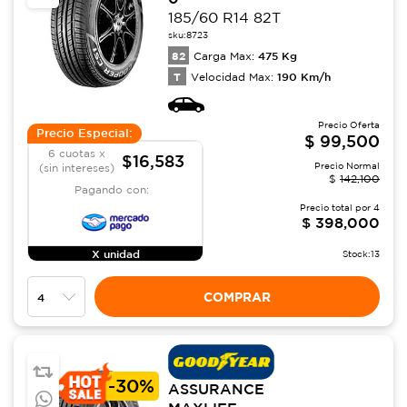
185/60 R14 82T
sku:
8723
82
475
Kg
Carga Max:
T
190
Km/h
Velocidad Max:
Precio Oferta
Precio Especial:
$
99,500
6 cuotas x
$16,583
Precio Normal
(sin intereses)
$
142,100
Pagando con:
Precio total por
4
$
398,000
X unidad
Stock:
13
COMPRAR
-
30%
ASSURANCE