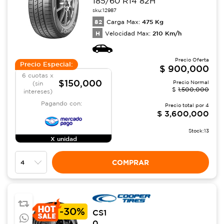
185/60 R14 82H
sku:
12987
82
475
Kg
Carga Max:
H
210
Km/h
Velocidad Max:
Precio Oferta
Precio Especial:
$
900,000
6 cuotas x
$150,000
Precio Normal
(sin
$
1,500,000
intereses)
Pagando con:
Precio total por
4
$
3,600,000
Stock:
13
X unidad
COMPRAR
-
30%
CS1
0