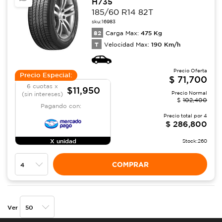
H735
185/60 R14 82T
sku:
16983
82
475
Kg
Carga Max:
T
190
Km/h
Velocidad Max:
Precio Oferta
Precio Especial:
$
71,700
6 cuotas x
$11,950
Precio Normal
(sin intereses)
$
102,400
Pagando con:
Precio total por
4
$
286,800
X unidad
Stock:
260
COMPRAR
Ver