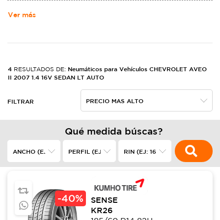
MOTORS. NACIó DE LA ALIANZA DE LOUIS CHEVROLET Y WILLIAM
CRAPO DURANT EL 3 DE NOVIEMBRE DE 1911,2​ EN LOS ESTADOS
Ver más
UNIDOS, FABRICANDO AUTOMóVILES ROBUSTOS.
4
Neumáticos para Vehículos CHEVROLET AVEO
RESULTADOS DE:
II 2007 1.4 16V SEDAN LT AUTO
FILTRAR
Qué medida búscas?
-
40%
SENSE
KR26