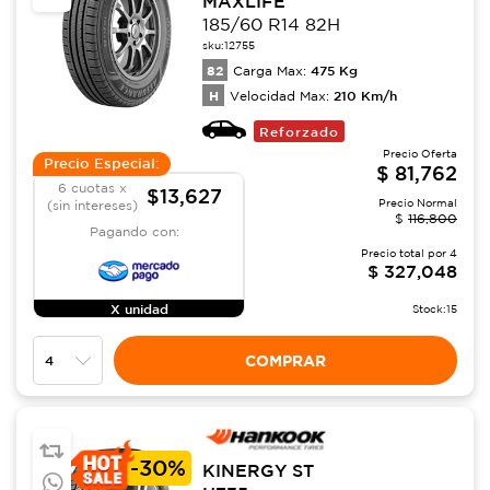
MAXLIFE
185/60 R14 82H
sku:
12755
82
475
Kg
Carga Max:
H
210
Km/h
Velocidad Max:
Reforzado
Precio Oferta
Precio Especial:
$
81,762
6 cuotas x
$13,627
Precio Normal
(sin intereses)
$
116,800
Pagando con:
Precio total por
4
$
327,048
X unidad
Stock:
15
COMPRAR
-
30%
KINERGY ST