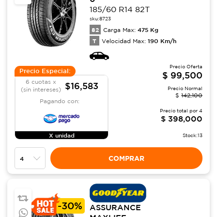
185/60 R14 82T
sku:
8723
82
475
Kg
Carga Max:
T
190
Km/h
Velocidad Max:
Precio Oferta
Precio Especial:
$
99,500
6 cuotas x
$16,583
Precio Normal
(sin intereses)
$
142,100
Pagando con:
Precio total por
4
$
398,000
X unidad
Stock:
13
COMPRAR
-
30%
ASSURANCE