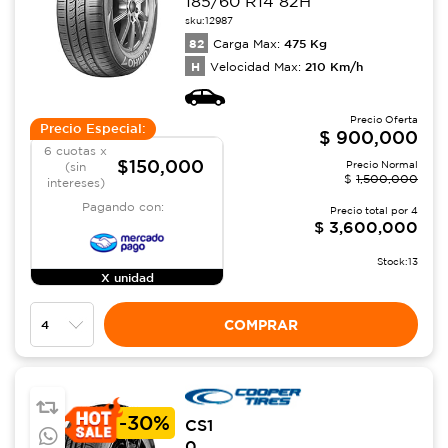
185/60 R14 82H
sku:
12987
82
475
Kg
Carga Max:
H
210
Km/h
Velocidad Max:
Precio Oferta
Precio Especial:
$
900,000
6 cuotas x
$150,000
Precio Normal
(sin
$
1,500,000
intereses)
Pagando con:
Precio total por
4
$
3,600,000
Stock:
13
X unidad
COMPRAR
-
30%
CS1
0