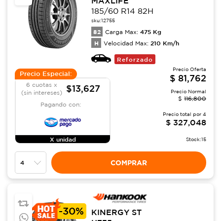
MAXLIFE
185/60 R14 82H
sku:
12755
82
475
Kg
Carga Max:
H
210
Km/h
Velocidad Max:
Reforzado
Precio Oferta
Precio Especial:
$
81,762
6 cuotas x
$13,627
Precio Normal
(sin intereses)
$
116,800
Pagando con:
Precio total por
4
$
327,048
X unidad
Stock:
15
COMPRAR
-
30%
KINERGY ST