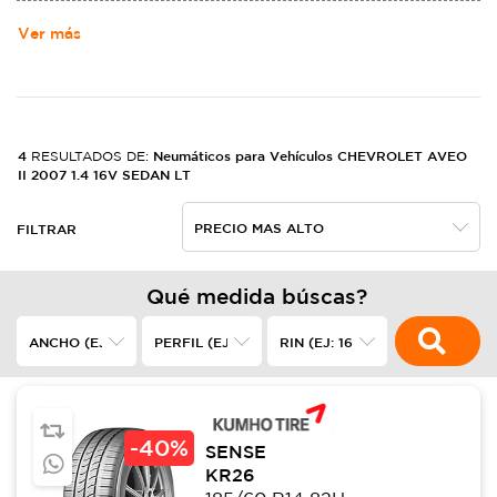
MOTORS. NACIó DE LA ALIANZA DE LOUIS CHEVROLET Y WILLIAM
CRAPO DURANT EL 3 DE NOVIEMBRE DE 1911,2​ EN LOS ESTADOS
Ver más
UNIDOS, FABRICANDO AUTOMóVILES ROBUSTOS.
4
Neumáticos para Vehículos CHEVROLET AVEO
RESULTADOS DE:
II 2007 1.4 16V SEDAN LT
FILTRAR
Qué medida búscas?
-
40%
SENSE
KR26