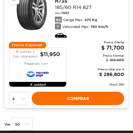
H735
185/60 R14 82T
sku:
16983
82
475
Kg
Carga Max:
T
190
Km/h
Velocidad Max:
Precio Oferta
Precio Especial:
$
71,700
6 cuotas x
$11,950
Precio Normal
(sin intereses)
$
102,400
Pagando con:
Precio total por
4
$
286,800
X unidad
Stock:
260
COMPRAR
Ver