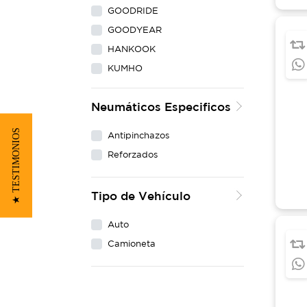
GOODRIDE
GOODYEAR
HANKOOK
KUMHO
LING LONG
Neumáticos Especificos
MAXXIS
MICHELIN
★ TESTIMONIOS
Antipinchazos
NEXEN
Reforzados
PIRELLI
WESTLAKE
Tipo de Vehículo
YOKOHAMA
Auto
Camioneta