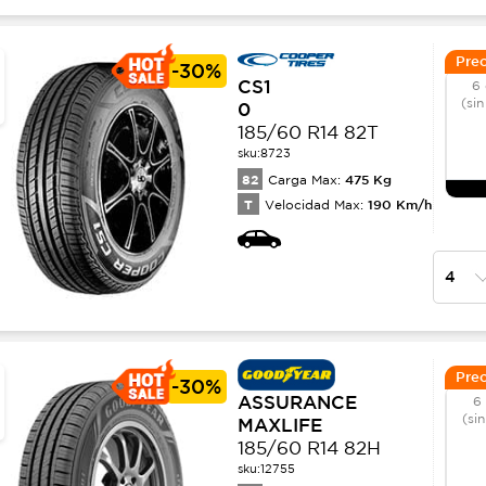
Prec
-
30%
CS1
6 
(sin
0
185/60 R14 82T
sku:
8723
82
475
Kg
Carga Max:
T
190
Km/h
Velocidad Max:
Prec
-
30%
ASSURANCE
6
(si
MAXLIFE
185/60 R14 82H
sku:
12755