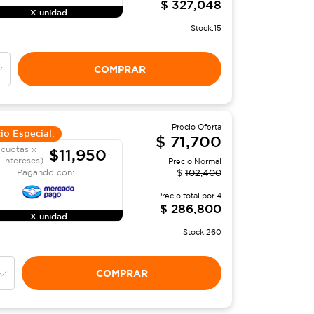
$
327,048
X unidad
Stock:
15
COMPRAR
Precio Oferta
io Especial:
$
71,700
 cuotas x
$11,950
n intereses)
Precio Normal
Pagando con:
$
102,400
Precio total por
4
$
286,800
X unidad
Stock:
260
COMPRAR