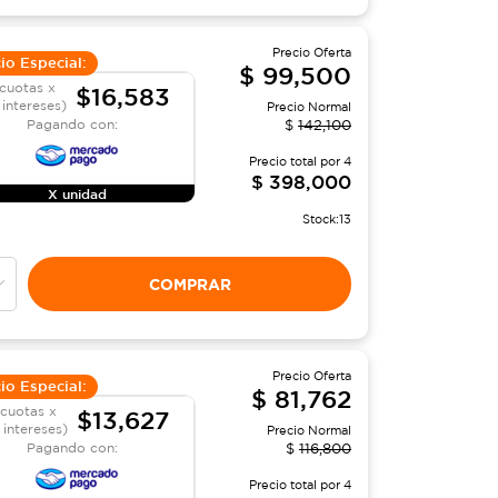
Precio Oferta
io Especial:
$
99,500
cuotas x
$16,583
 intereses)
Precio Normal
Pagando con:
$
142,100
Precio total por
4
$
398,000
X unidad
Stock:
13
COMPRAR
Precio Oferta
io Especial:
$
81,762
 cuotas x
$13,627
n intereses)
Precio Normal
Pagando con:
$
116,800
Precio total por
4