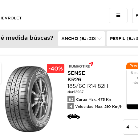
 CHEVROLET
é medida búscas?
Prec
-
40%
SENSE
6 c
KR26
int
185/60 R14 82H
sku:
12987
82
475
Kg
Carga Max:
H
210
Km/h
Velocidad Max: