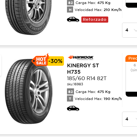
82
475
Kg
Carga Max:
H
210
Km/h
Velocidad Max:
Reforzado
Prec
-
30%
KINERGY ST
6
(si
H735
185/60 R14 82T
sku:
16983
82
475
Kg
Carga Max:
T
190
Km/h
Velocidad Max: