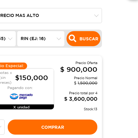
BUSCAR
Precio Oferta
io Especial:
$
900,000
uotas x
$150,000
(sin
Precio Normal
ereses)
$
1,500,000
Pagando con:
Precio total por
4
$
3,600,000
X unidad
Stock:
13
COMPRAR