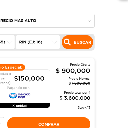
BUSCAR
Precio Oferta
io Especial:
$
900,000
uotas x
$150,000
(sin
Precio Normal
ereses)
$
1,500,000
Pagando con:
Precio total por
4
$
3,600,000
X unidad
Stock:
13
COMPRAR