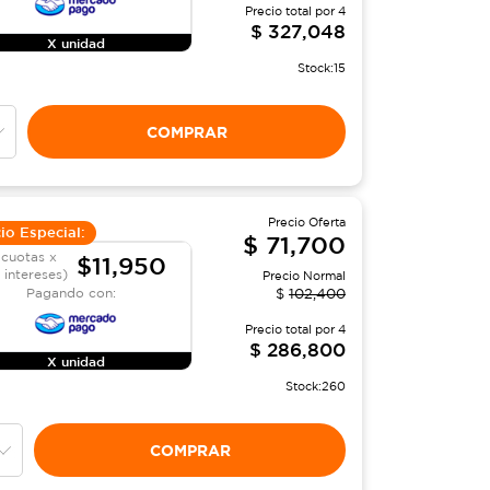
Precio total por
4
$
327,048
X unidad
Stock:
15
COMPRAR
Precio Oferta
io Especial:
$
71,700
 cuotas x
$11,950
n intereses)
Precio Normal
Pagando con:
$
102,400
Precio total por
4
$
286,800
X unidad
Stock:
260
COMPRAR