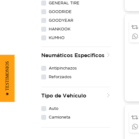
GENERAL TIRE
GOODRIDE
GOODYEAR
HANKOOK
KUMHO
LING LONG
Neumáticos Especificos
MAXXIS
★ TESTIMONIOS
MICHELIN
Antipinchazos
NEXEN
Reforzados
PIRELLI
WESTLAKE
Tipo de Vehículo
YOKOHAMA
Auto
Camioneta