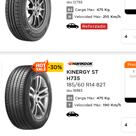
sku:
12755
82
475
Kg
Carga Max:
H
210
Km/h
Velocidad Max:
Reforzado
Prec
-
30%
KINERGY ST
6
(si
H735
185/60 R14 82T
sku:
16983
82
475
Kg
Carga Max:
T
190
Km/h
Velocidad Max: