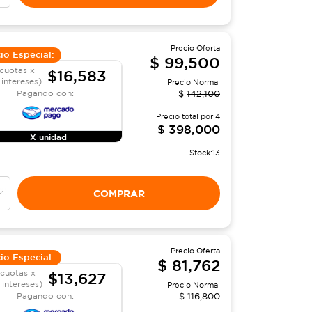
Precio Oferta
io Especial:
$
99,500
cuotas x
$16,583
 intereses)
Precio Normal
Pagando con:
$
142,100
Precio total por
4
$
398,000
X unidad
Stock:
13
COMPRAR
Precio Oferta
io Especial:
$
81,762
 cuotas x
$13,627
n intereses)
Precio Normal
Pagando con:
$
116,800