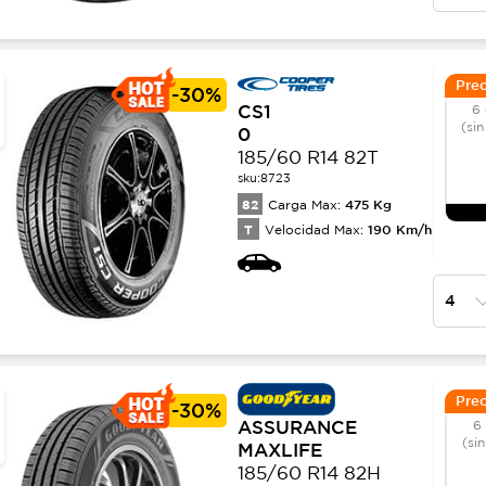
Prec
-
30%
CS1
6 
(sin
0
185/60 R14 82T
sku:
8723
82
475
Kg
Carga Max:
T
190
Km/h
Velocidad Max:
Prec
-
30%
ASSURANCE
6
(si
MAXLIFE
185/60 R14 82H