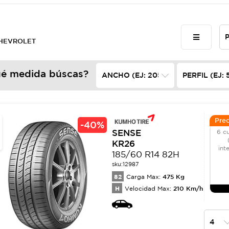
 CHEVROLET
é medida búscas?
Prec
-
40%
SENSE
6 c
KR26
int
185/60 R14 82H
sku:
12987
82
475
Kg
Carga Max:
H
210
Km/h
Velocidad Max: