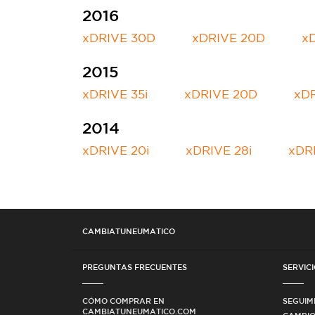
2016
xDRIVE 30D
xDRIVE 20D
xD
2015
xDRIVE 35i
xDRIVE 20D
xD
2014
xDRIVE 20i
xDRIVE 28i
xDR
CAMBIATUNEUMATICO
PREGUNTAS FRECUENTES
SERVICI
CÓMO COMPRAR EN
SEGUIM
CAMBIATUNEUMATICO.COM