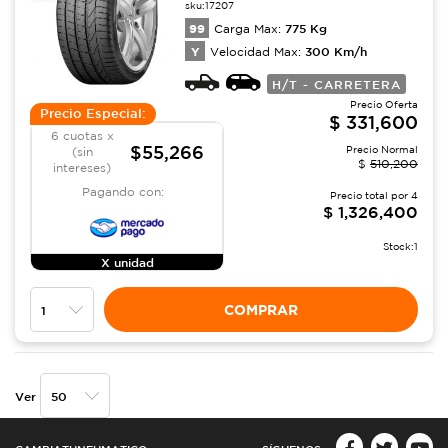
sku:
17207
99
775
Kg
Carga Max:
Y
300
Km/h
Velocidad Max:
H/T - CARRETERA
Precio Oferta
Precio Especial:
$
331,600
6 cuotas x
$55,266
Precio Normal
(sin
$
510,200
intereses)
Pagando con:
Precio total por
4
$
1,326,400
Stock:
1
X unidad
COMPRAR
Ver