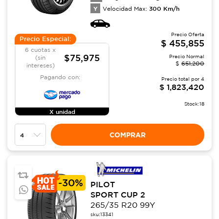
Y
300
Km/h
Velocidad Max:
Precio Oferta
Precio Especial:
$
455,855
6 cuotas x
$75,975
Precio Normal
(sin
$
651,200
intereses)
Pagando con:
Precio total por
4
$
1,823,420
Stock:
18
X unidad
COMPRAR
-
30%
PILOT
SPORT CUP 2
265/35 R20 99Y
sku:
13341