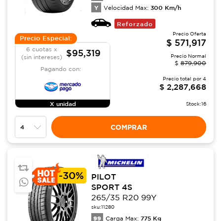
Y
300
Km/h
Velocidad Max:
Reforzado
Precio Oferta
Precio Especial:
$
571,917
6 cuotas x
$95,319
Precio Normal
(sin intereses)
$
879,900
Pagando con:
Precio total por
4
$
2,287,668
X unidad
Stock:
16
COMPRAR
-
30%
PILOT
SPORT 4S
265/35 R20 99Y
sku:
11280
99
775
Kg
Carga Max: