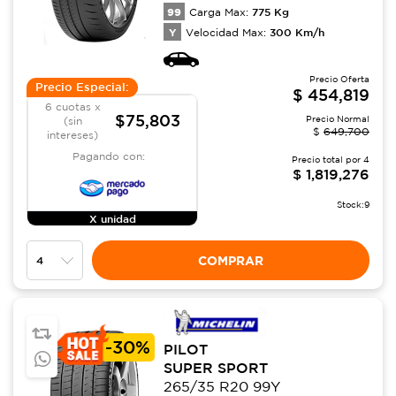
99
775
Kg
Carga Max:
Y
300
Km/h
Velocidad Max:
Precio Oferta
Precio Especial:
$
454,819
6 cuotas x
$75,803
Precio Normal
(sin
$
649,700
intereses)
Pagando con:
Precio total por
4
$
1,819,276
Stock:
9
X unidad
COMPRAR
-
30%
PILOT
SUPER SPORT
265/35 R20 99Y