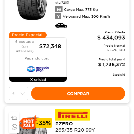
sku:
7203
99
775
Kg
Carga Max:
Y
300
Km/h
Velocidad Max:
Precio Oferta
Precio Especial:
$
434,093
6 cuotas x
$72,348
Precio Normal
(sin
$
620,100
intereses)
Pagando con:
Precio total por
4
$
1,736,372
Stock:
16
X unidad
COMPRAR
-
35%
PZERO
265/35 R20 99Y