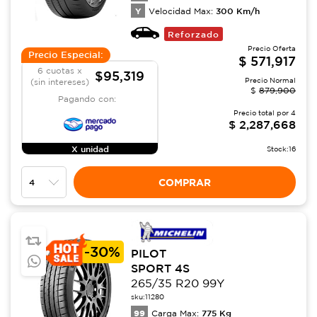
Y
300
Km/h
Velocidad Max:
Reforzado
Precio Oferta
Precio Especial:
$
571,917
6 cuotas x
$95,319
Precio Normal
(sin intereses)
$
879,900
Pagando con:
Precio total por
4
$
2,287,668
X unidad
Stock:
16
COMPRAR
-
30%
PILOT
SPORT 4S
265/35 R20 99Y
sku:
11280
99
775
Kg
Carga Max: