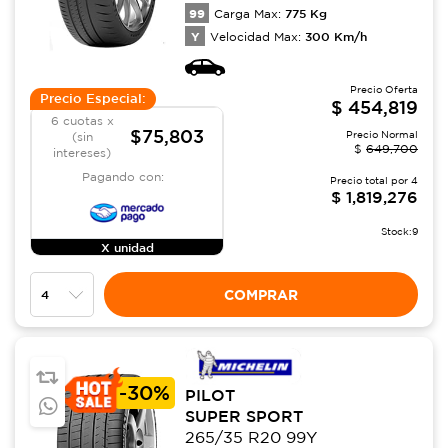
99
775
Kg
Carga Max:
Y
300
Km/h
Velocidad Max:
Precio Oferta
Precio Especial:
$
454,819
6 cuotas x
$75,803
Precio Normal
(sin
$
649,700
intereses)
Pagando con:
Precio total por
4
$
1,819,276
Stock:
9
X unidad
COMPRAR
-
30%
PILOT
SUPER SPORT
265/35 R20 99Y