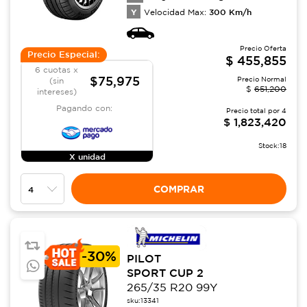
Y
300
Km/h
Velocidad Max:
Precio Oferta
Precio Especial:
$
455,855
6 cuotas x
$75,975
Precio Normal
(sin
$
651,200
intereses)
Pagando con:
Precio total por
4
$
1,823,420
Stock:
18
X unidad
COMPRAR
-
30%
PILOT
SPORT CUP 2
265/35 R20 99Y
sku:
13341