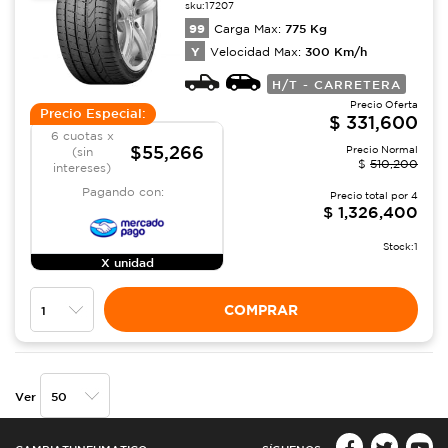
sku:
17207
99
775
Kg
Carga Max:
Y
300
Km/h
Velocidad Max:
H/T - CARRETERA
Precio Oferta
Precio Especial:
$
331,600
6 cuotas x
$55,266
Precio Normal
(sin
$
510,200
intereses)
Pagando con:
Precio total por
4
$
1,326,400
Stock:
1
X unidad
COMPRAR
Ver