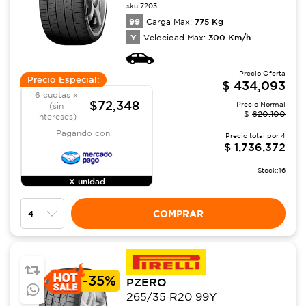
sku:
7203
99
775
Kg
Carga Max:
Y
300
Km/h
Velocidad Max:
Precio Oferta
Precio Especial:
$
434,093
6 cuotas x
$72,348
Precio Normal
(sin
$
620,100
intereses)
Pagando con:
Precio total por
4
$
1,736,372
Stock:
16
X unidad
COMPRAR
-
35%
PZERO
265/35 R20 99Y