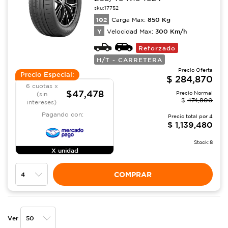
sku:
17752
102
850
Kg
Carga Max:
Y
300
Km/h
Velocidad Max:
Reforzado
H/T - CARRETERA
Precio Oferta
Precio Especial:
$
284,870
6 cuotas x
$47,478
Precio Normal
(sin
$
474,800
intereses)
Pagando con:
Precio total por
4
$
1,139,480
Stock:
8
X unidad
COMPRAR
Ver