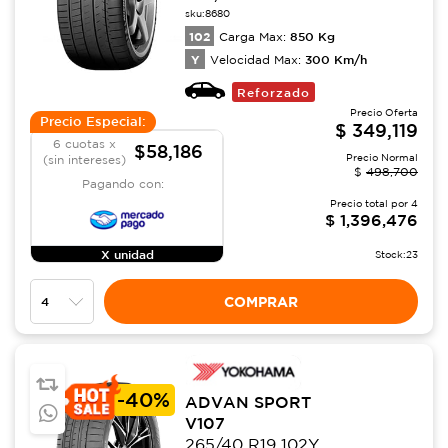
sku:
8680
102
850
Kg
Carga Max:
Y
300
Km/h
Velocidad Max:
Reforzado
Precio Oferta
Precio Especial:
$
349,119
6 cuotas x
$58,186
Precio Normal
(sin intereses)
$
498,700
Pagando con:
Precio total por
4
$
1,396,476
X unidad
Stock:
23
COMPRAR
-
40%
ADVAN SPORT
V107
265/40 R19 102Y