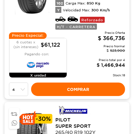
102
850
Kg
Carga Max:
Y
300
Km/h
Velocidad Max:
Reforzado
H/T - CARRETERA
Precio Oferta
Precio Especial:
$
366,736
6 cuotas x
$61,122
Precio Normal
(sin intereses)
$
523,900
Pagando con:
Precio total por
4
$
1,466,944
X unidad
Stock:
18
COMPRAR
-
30%
PILOT
SUPER SPORT
265/40 R19 102Y