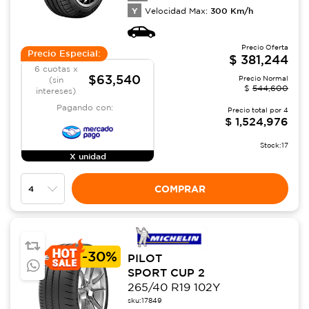
Y
300
Km/h
Velocidad Max:
Precio Oferta
Precio Especial:
$
381,244
6 cuotas x
$63,540
Precio Normal
(sin
$
544,600
intereses)
Pagando con:
Precio total por
4
$
1,524,976
Stock:
17
X unidad
COMPRAR
-
30%
PILOT
SPORT CUP 2
265/40 R19 102Y
sku:
17849