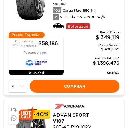
sku:
8680
102
850
Kg
Carga Max:
Y
300
Km/h
Velocidad Max:
Reforzado
Precio Oferta
Precio Especial:
$
349,119
6 cuotas x
$58,186
Precio Normal
(sin intereses)
$
498,700
Pagando con:
Precio total por
4
$
1,396,476
X unidad
Stock:
23
COMPRAR
-
40%
ADVAN SPORT
V107
265/40 R19 102Y