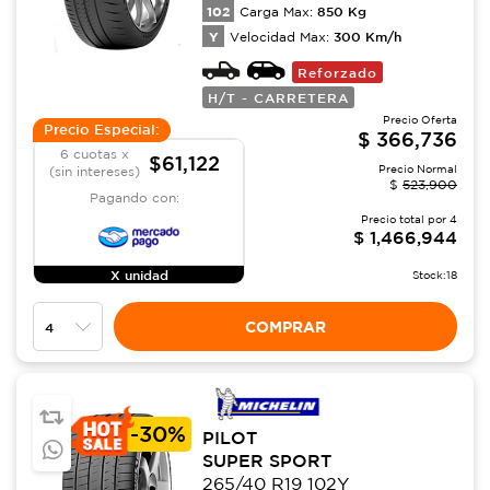
102
850
Kg
Carga Max:
Y
300
Km/h
Velocidad Max:
Reforzado
H/T - CARRETERA
Precio Oferta
Precio Especial:
$
366,736
6 cuotas x
$61,122
Precio Normal
(sin intereses)
$
523,900
Pagando con:
Precio total por
4
$
1,466,944
X unidad
Stock:
18
COMPRAR
-
30%
PILOT
SUPER SPORT
265/40 R19 102Y