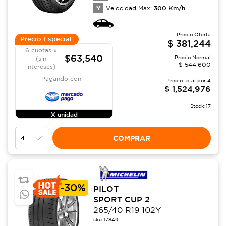
Y
300
Km/h
Velocidad Max:
Precio Oferta
Precio Especial:
$
381,244
6 cuotas x
$63,540
Precio Normal
(sin
$
544,600
intereses)
Pagando con:
Precio total por
4
$
1,524,976
Stock:
17
X unidad
COMPRAR
-
30%
PILOT
SPORT CUP 2
265/40 R19 102Y
sku:
17849