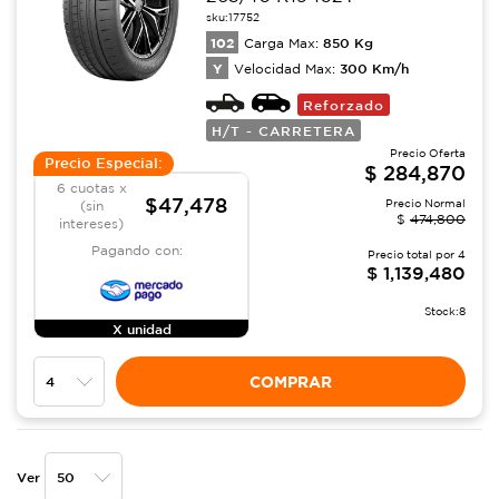
sku:
17752
102
850
Kg
Carga Max:
Y
300
Km/h
Velocidad Max:
Reforzado
H/T - CARRETERA
Precio Oferta
Precio Especial:
$
284,870
6 cuotas x
$47,478
Precio Normal
(sin
$
474,800
intereses)
Pagando con:
Precio total por
4
$
1,139,480
Stock:
8
X unidad
COMPRAR
Ver