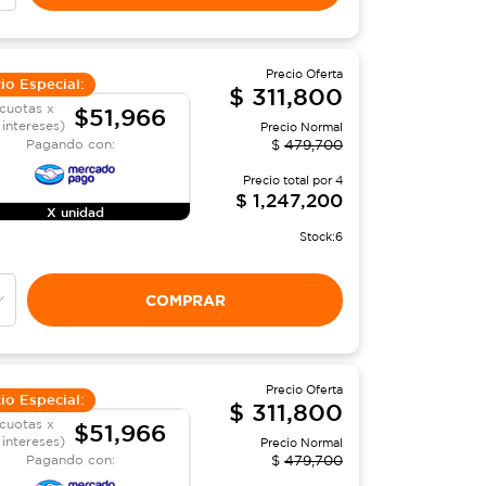
Precio Oferta
io Especial:
$
311,800
cuotas x
$51,966
 intereses)
Precio Normal
Pagando con:
$
479,700
Precio total por
4
$
1,247,200
X unidad
Stock:
6
COMPRAR
Precio Oferta
io Especial:
$
311,800
cuotas x
$51,966
 intereses)
Precio Normal
Pagando con:
$
479,700