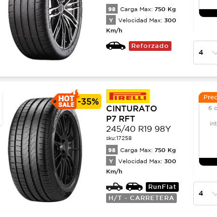
98
750
Kg
Carga Max:
Y
300
Velocidad Max:
Km/h
Reforzado
Prec
-
35%
CINTURATO
6 
P7 RFT
in
245/40 R19 98Y
sku:
17258
98
750
Kg
Carga Max:
Y
300
Velocidad Max:
Km/h
RunFlat
H/T - CARRETERA