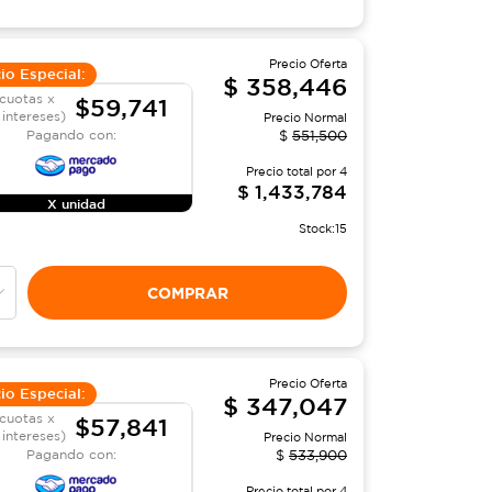
Precio Oferta
io Especial:
$
358,446
cuotas x
$59,741
 intereses)
Precio Normal
Pagando con:
$
551,500
Precio total por
4
$
1,433,784
X unidad
Stock:
15
COMPRAR
Precio Oferta
io Especial:
$
347,047
cuotas x
$57,841
 intereses)
Precio Normal
Pagando con:
$
533,900
Precio total por
4