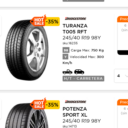
Prec
-
35%
TURANZA
6 
(sin
T005 RFT
245/40 R19 98Y
sku:
16235
98
750
Kg
Carga Max:
Y
300
Velocidad Max:
Km/h
H/T - CARRETERA
Prec
-
35%
POTENZA
6 
(sin
SPORT XL
245/40 R19 98Y
sku:
14713