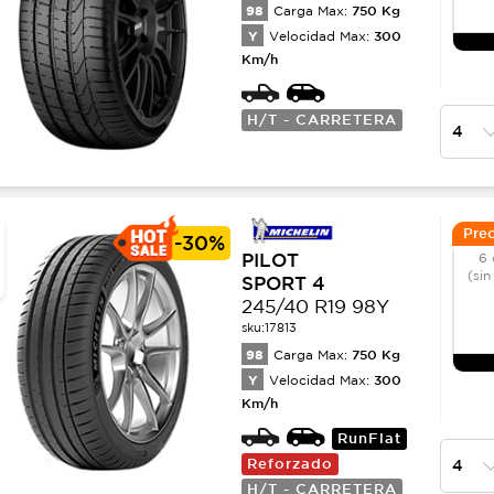
98
750
Kg
Carga Max:
Y
300
Velocidad Max:
Km/h
H/T - CARRETERA
Prec
-
30%
PILOT
6 
(sin
SPORT 4
245/40 R19 98Y
sku:
17813
98
750
Kg
Carga Max:
Y
300
Velocidad Max:
Km/h
RunFlat
Reforzado
H/T - CARRETERA