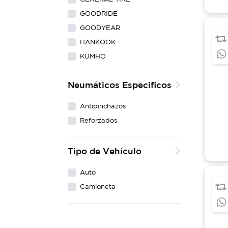
GOODRIDE
GOODYEAR
HANKOOK
KUMHO
LING LONG
Neumáticos Especificos
MAXXIS
MICHELIN
Antipinchazos
NEXEN
Reforzados
PIRELLI
WESTLAKE
Tipo de Vehículo
YOKOHAMA
Auto
Camioneta