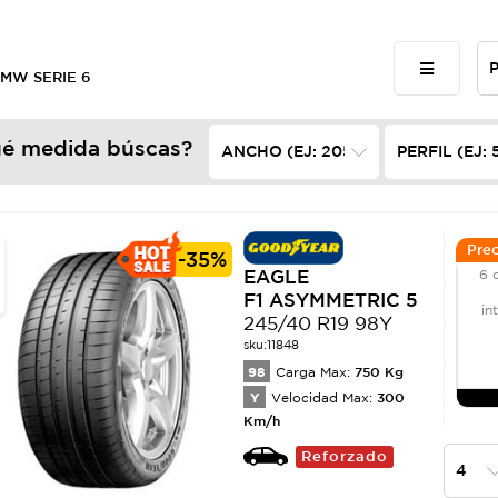
BMW SERIE 6
é medida búscas?
Prec
-
35%
EAGLE
6 
F1 ASYMMETRIC 5
in
245/40 R19 98Y
sku:
11848
98
750
Kg
Carga Max:
Y
300
Velocidad Max:
Km/h
Reforzado