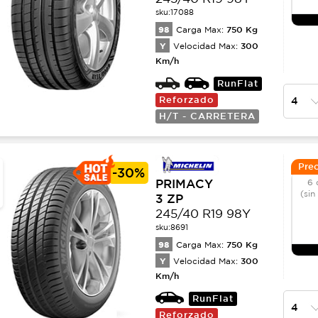
sku:
17088
98
750
Kg
Carga Max:
Y
300
Velocidad Max:
Km/h
RunFlat
Reforzado
H/T - CARRETERA
Prec
-
30%
PRIMACY
6 
(sin
3 ZP
245/40 R19 98Y
sku:
8691
98
750
Kg
Carga Max:
Y
300
Velocidad Max:
Km/h
RunFlat
Reforzado