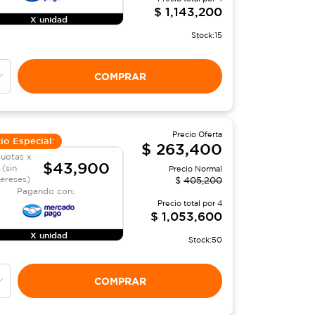
$
1,143,200
X unidad
Stock:
15
COMPRAR
Precio Oferta
io Especial:
$
263,400
cuotas x
$43,900
(sin
Precio Normal
tereses)
$
405,200
Pagando con:
Precio total por
4
$
1,053,600
X unidad
Stock:
50
COMPRAR