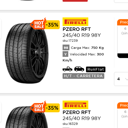
Prec
-
35%
PZERO RFT
6 
(sin
245/40 R19 98Y
sku:
17239
98
750
Kg
Carga Max:
Y
300
Velocidad Max:
Km/h
RunFlat
H/T - CARRETERA
Prec
-
35%
PZERO RFT
6 
(sin
245/40 R19 98Y
sku:
16329