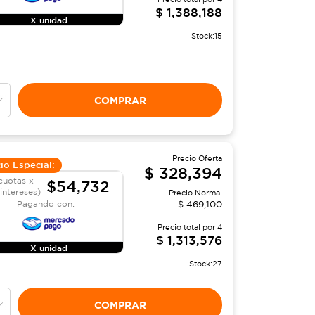
$
1,388,188
X unidad
Stock:
15
COMPRAR
Precio Oferta
io Especial:
$
328,394
cuotas x
$54,732
 intereses)
Precio Normal
Pagando con:
$
469,100
Precio total por
4
$
1,313,576
X unidad
Stock:
27
COMPRAR