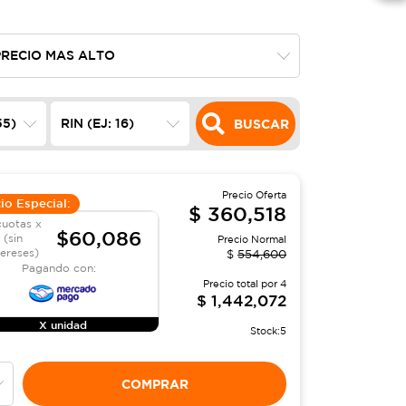
BUSCAR
Precio Oferta
io Especial:
$
360,518
cuotas x
$60,086
(sin
Precio Normal
tereses)
$
554,600
Pagando con:
Precio total por
4
$
1,442,072
X unidad
Stock:
5
COMPRAR