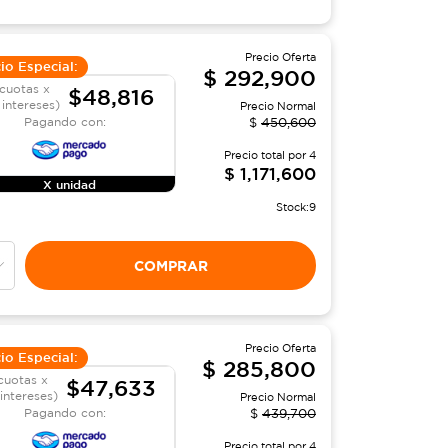
Precio Oferta
io Especial:
$
292,900
cuotas x
$48,816
 intereses)
Precio Normal
Pagando con:
$
450,600
Precio total por
4
$
1,171,600
X unidad
Stock:
9
COMPRAR
Precio Oferta
io Especial:
$
285,800
cuotas x
$47,633
 intereses)
Precio Normal
Pagando con:
$
439,700
Precio total por
4