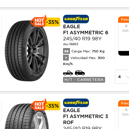
Prec
-
35%
EAGLE
6 
(sin
F1 ASYMMETRIC 6
245/40 R19 98Y
sku:
16863
98
750
Kg
Carga Max:
Y
300
Velocidad Max:
Km/h
H/T - CARRETERA
Prec
-
35%
EAGLE
6 
(sin
F1 ASYMMETRIC 3
ROF
245/40 R19 98Y