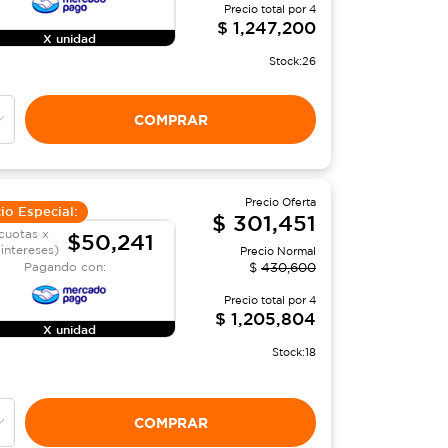
Precio total por
4
$
1,247,200
X unidad
Stock:
26
COMPRAR
Precio Oferta
io Especial:
$
301,451
cuotas x
$50,241
 intereses)
Precio Normal
Pagando con:
$
430,600
Precio total por
4
$
1,205,804
X unidad
Stock:
18
COMPRAR