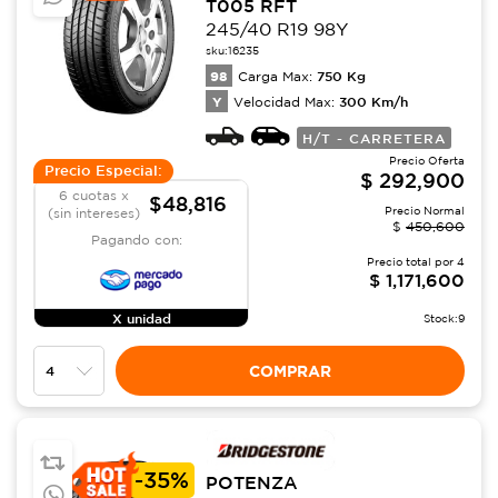
T005 RFT
245/40 R19 98Y
sku:
16235
98
750
Kg
Carga Max:
Y
300
Km/h
Velocidad Max:
H/T - CARRETERA
Precio Oferta
Precio Especial:
$
292,900
6 cuotas x
$48,816
Precio Normal
(sin intereses)
$
450,600
Pagando con:
Precio total por
4
$
1,171,600
X unidad
Stock:
9
COMPRAR
-
35%
POTENZA