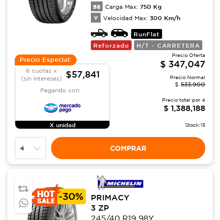
98
750
Kg
Carga Max:
Y
300
Km/h
Velocidad Max:
RunFlat
Reforzado
H/T - CARRETERA
Precio Oferta
Precio Especial:
$
347,047
6 cuotas x
$57,841
Precio Normal
(sin intereses)
$
533,900
Pagando con:
Precio total por
4
$
1,388,188
X unidad
Stock:
15
COMPRAR
-
30%
PRIMACY
3 ZP
245/40 R19 98Y