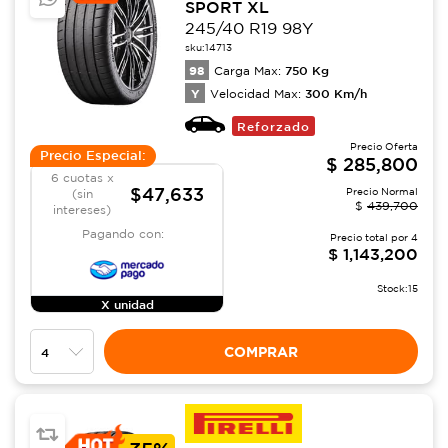
SPORT XL
245/40 R19 98Y
sku:
14713
98
750
Kg
Carga Max:
Y
300
Km/h
Velocidad Max:
Reforzado
Precio Oferta
Precio Especial:
$
285,800
6 cuotas x
$47,633
Precio Normal
(sin
$
439,700
intereses)
Pagando con:
Precio total por
4
$
1,143,200
Stock:
15
X unidad
COMPRAR