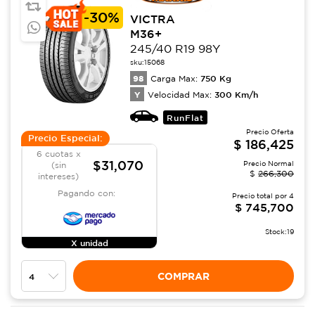
-
30%
VICTRA
M36+
245/40 R19 98Y
sku:
15068
98
750
Kg
Carga Max:
Y
300
Km/h
Velocidad Max:
RunFlat
Precio Oferta
Precio Especial:
$
186,425
6 cuotas x
$31,070
Precio Normal
(sin
$
266,300
intereses)
Pagando con:
Precio total por
4
$
745,700
Stock:
19
X unidad
COMPRAR