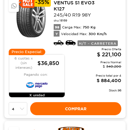
-
35%
VENTUS S1 EVO3
K127
245/40 R19 98Y
sku:
18169
98
750
Kg
Carga Max:
Y
300
Km/h
Velocidad Max:
H/T - CARRETERA
Precio Oferta
Precio Especial:
$
221,100
6 cuotas x
$36,850
Precio Normal
(sin
$
340,200
intereses)
Pagando con:
Precio total por
4
$
884,400
Stock:
96
X unidad
COMPRAR