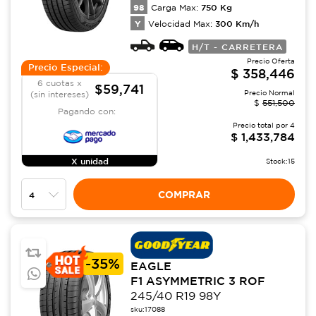
98
750
Kg
Carga Max:
Y
300
Km/h
Velocidad Max:
H/T - CARRETERA
Precio Oferta
Precio Especial:
$
358,446
6 cuotas x
$59,741
Precio Normal
(sin intereses)
$
551,500
Pagando con:
Precio total por
4
$
1,433,784
X unidad
Stock:
15
COMPRAR
-
35%
EAGLE
F1 ASYMMETRIC 3 ROF
245/40 R19 98Y
sku:
17088