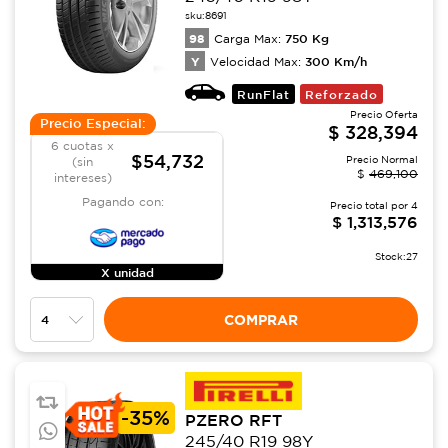
sku:
8691
98
750
Kg
Carga Max:
Y
300
Km/h
Velocidad Max:
RunFlat
Reforzado
Precio Oferta
Precio Especial:
$
328,394
6 cuotas x
$54,732
Precio Normal
(sin
$
469,100
intereses)
Pagando con:
Precio total por
4
$
1,313,576
Stock:
27
X unidad
COMPRAR
-
35%
PZERO RFT
245/40 R19 98Y