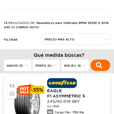
14
Neumáticos para Vehículos BMW SERIE 6 2018
RESULTADOS DE:
640 CI CABRIO AUTO
FILTRAR
Qué medida búscas?
-
35%
EAGLE
F1 ASYMMETRIC 5
245/40 R19 98Y
sku:
11848
98
750
Kg
Carga Max: