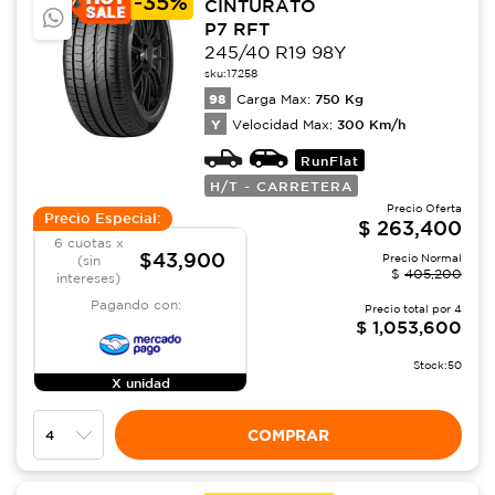
-
35%
CINTURATO
P7 RFT
245/40 R19 98Y
sku:
17258
98
750
Kg
Carga Max:
Y
300
Km/h
Velocidad Max:
RunFlat
H/T - CARRETERA
Precio Oferta
Precio Especial:
$
263,400
6 cuotas x
$43,900
Precio Normal
(sin
$
405,200
intereses)
Pagando con:
Precio total por
4
$
1,053,600
Stock:
50
X unidad
COMPRAR