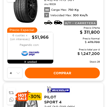
sku:
16329
98
750
Kg
Carga Max:
Y
300
Km/h
Velocidad Max:
H/T - CARRETERA
Precio Oferta
Precio Especial:
$
311,800
6 cuotas x
$51,966
Precio Normal
(sin intereses)
$
479,700
Pagando con:
Precio total por
4
$
1,247,200
X unidad
Stock:
26
COMPRAR
-
30%
PILOT
SPORT 4