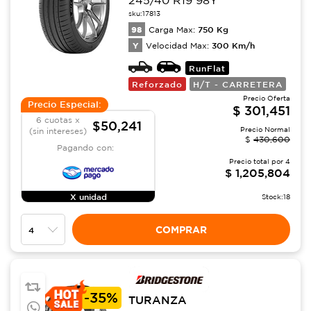
245/40 R19 98Y
sku:
17813
98
750
Kg
Carga Max:
Y
300
Km/h
Velocidad Max:
RunFlat
Reforzado
H/T - CARRETERA
Precio Oferta
Precio Especial:
$
301,451
6 cuotas x
$50,241
Precio Normal
(sin intereses)
$
430,600
Pagando con:
Precio total por
4
$
1,205,804
X unidad
Stock:
18
COMPRAR
-
35%
TURANZA