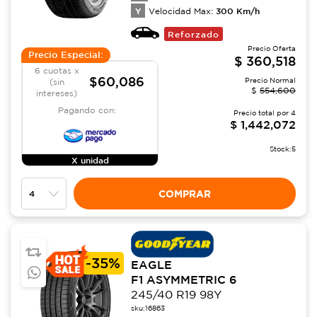
Y
300
Km/h
Velocidad Max:
Reforzado
Precio Oferta
Precio Especial:
$
360,518
6 cuotas x
$60,086
Precio Normal
(sin
$
554,600
intereses)
Pagando con:
Precio total por
4
$
1,442,072
Stock:
5
X unidad
COMPRAR
-
35%
EAGLE
F1 ASYMMETRIC 6
245/40 R19 98Y
sku:
16863