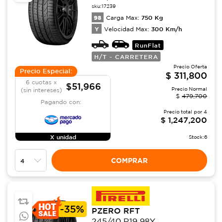
sku:
17239
98
750
Kg
Carga Max:
Y
300
Km/h
Velocidad Max:
RunFlat
H/T - CARRETERA
Precio Oferta
Precio Especial:
$
311,800
6 cuotas x
$51,966
Precio Normal
(sin intereses)
$
479,700
Pagando con:
Precio total por
4
$
1,247,200
X unidad
Stock:
6
COMPRAR
-
35%
PZERO RFT
245/40 R19 98Y