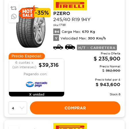
-
35%
PZERO
245/40 R19 94Y
sku:
17181
94
670
Kg
Carga Max:
Y
300
Km/h
Velocidad Max:
H/T - CARRETERA
Precio Oferta
Precio Especial:
$
235,900
6 cuotas x
$39,316
Precio Normal
(sin intereses)
$
362,900
Pagando con:
Precio total por
4
$
943,600
X unidad
Stock:
6
COMPRAR