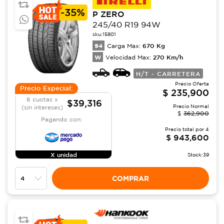
-
35%
P ZERO
245/40 R19 94W
sku:
15801
94
670
Kg
Carga Max:
W
270
Km/h
Velocidad Max:
H/T - CARRETERA
Precio Oferta
Precio Especial:
$
235,900
6 cuotas x
$39,316
Precio Normal
(sin intereses)
$
362,900
Pagando con:
Precio total por
4
$
943,600
X unidad
Stock:
39
COMPRAR