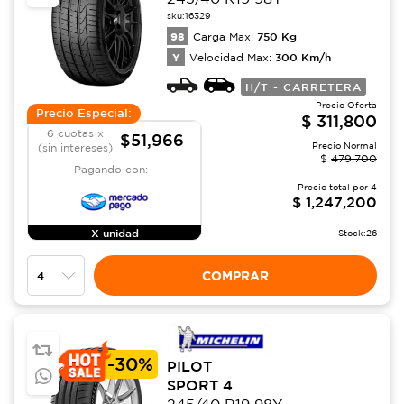
sku:
16329
98
750
Kg
Carga Max:
Y
300
Km/h
Velocidad Max:
H/T - CARRETERA
Precio Oferta
Precio Especial:
$
311,800
6 cuotas x
$51,966
Precio Normal
(sin intereses)
$
479,700
Pagando con:
Precio total por
4
$
1,247,200
X unidad
Stock:
26
COMPRAR
-
30%
PILOT
SPORT 4