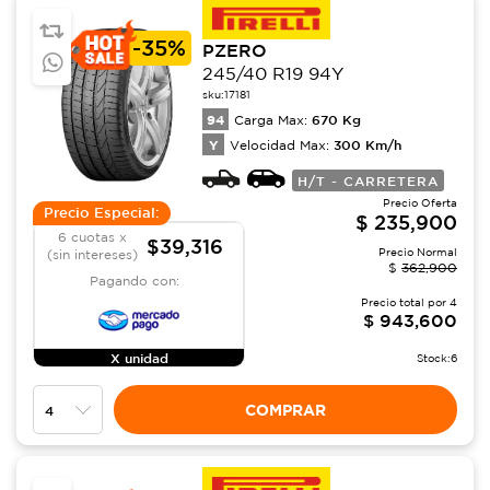
-
35%
PZERO
245/40 R19 94Y
sku:
17181
94
670
Kg
Carga Max:
Y
300
Km/h
Velocidad Max:
H/T - CARRETERA
Precio Oferta
Precio Especial:
$
235,900
6 cuotas x
$39,316
Precio Normal
(sin intereses)
$
362,900
Pagando con:
Precio total por
4
$
943,600
X unidad
Stock:
6
COMPRAR