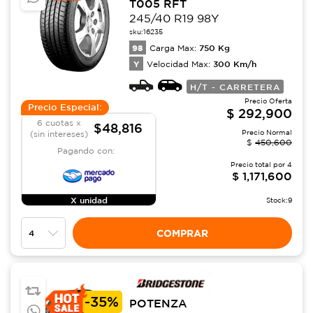
T005 RFT
245/40 R19 98Y
sku:
16235
98
750
Kg
Carga Max:
Y
300
Km/h
Velocidad Max:
H/T - CARRETERA
Precio Oferta
Precio Especial:
$
292,900
6 cuotas x
$48,816
Precio Normal
(sin intereses)
$
450,600
Pagando con:
Precio total por
4
$
1,171,600
X unidad
Stock:
9
COMPRAR
-
35%
POTENZA