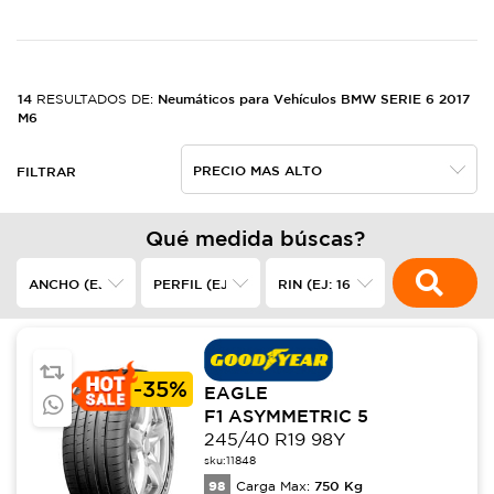
14
Neumáticos para Vehículos BMW SERIE 6 2017
RESULTADOS DE:
M6
FILTRAR
Qué medida búscas?
-
35%
EAGLE
F1 ASYMMETRIC 5
245/40 R19 98Y
sku:
11848
98
750
Kg
Carga Max: