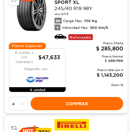
SPORT XL
245/40 R19 98Y
sku:
14713
98
750
Kg
Carga Max:
Y
300
Km/h
Velocidad Max:
Reforzado
Precio Oferta
Precio Especial:
$
285,800
6 cuotas x
$47,633
Precio Normal
(sin
$
439,700
intereses)
Pagando con:
Precio total por
4
$
1,143,200
Stock:
15
X unidad
COMPRAR