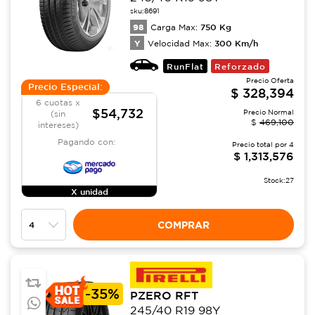
sku:
8691
98
750
Kg
Carga Max:
Y
300
Km/h
Velocidad Max:
RunFlat
Reforzado
Precio Oferta
Precio Especial:
$
328,394
6 cuotas x
$54,732
Precio Normal
(sin
$
469,100
intereses)
Pagando con:
Precio total por
4
$
1,313,576
Stock:
27
X unidad
COMPRAR
-
35%
PZERO RFT
245/40 R19 98Y