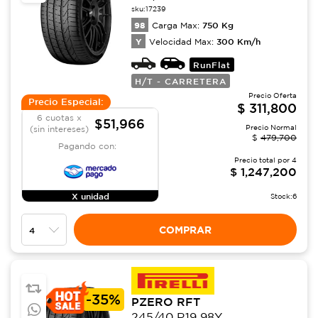
sku:
17239
98
750
Kg
Carga Max:
Y
300
Km/h
Velocidad Max:
RunFlat
H/T - CARRETERA
Precio Oferta
Precio Especial:
$
311,800
6 cuotas x
$51,966
Precio Normal
(sin intereses)
$
479,700
Pagando con:
Precio total por
4
$
1,247,200
X unidad
Stock:
6
COMPRAR
-
35%
PZERO RFT
245/40 R19 98Y