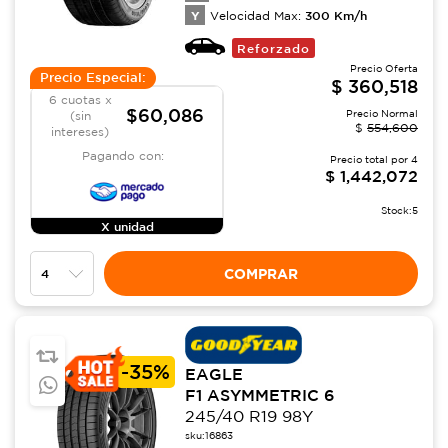
Y
300
Km/h
Velocidad Max:
Reforzado
Precio Oferta
Precio Especial:
$
360,518
6 cuotas x
$60,086
Precio Normal
(sin
$
554,600
intereses)
Pagando con:
Precio total por
4
$
1,442,072
Stock:
5
X unidad
COMPRAR
-
35%
EAGLE
F1 ASYMMETRIC 6
245/40 R19 98Y
sku:
16863