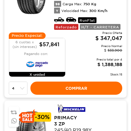
98
750
Kg
Carga Max:
Y
300
Km/h
Velocidad Max:
RunFlat
Reforzado
H/T - CARRETERA
Precio Oferta
Precio Especial:
$
347,047
6 cuotas x
$57,841
Precio Normal
(sin intereses)
$
533,900
Pagando con:
Precio total por
4
$
1,388,188
X unidad
Stock:
15
COMPRAR
-
30%
PRIMACY
3 ZP
245/40 R19 98Y