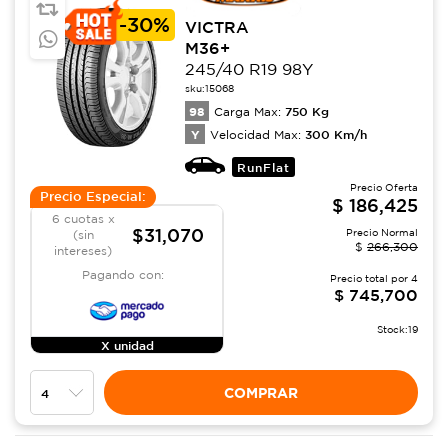
-
30%
VICTRA
M36+
245/40 R19 98Y
sku:
15068
98
750
Kg
Carga Max:
Y
300
Km/h
Velocidad Max:
RunFlat
Precio Oferta
Precio Especial:
$
186,425
6 cuotas x
$31,070
Precio Normal
(sin
$
266,300
intereses)
Pagando con:
Precio total por
4
$
745,700
Stock:
19
X unidad
COMPRAR