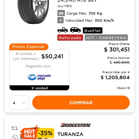
245/40 R19 98Y
sku:
17813
98
750
Kg
Carga Max:
Y
300
Km/h
Velocidad Max:
RunFlat
Reforzado
H/T - CARRETERA
Precio Oferta
Precio Especial:
$
301,451
6 cuotas x
$50,241
Precio Normal
(sin intereses)
$
430,600
Pagando con:
Precio total por
4
$
1,205,804
X unidad
Stock:
18
COMPRAR
-
35%
TURANZA