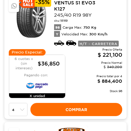
-
35%
VENTUS S1 EVO3
K127
245/40 R19 98Y
sku:
18169
98
750
Kg
Carga Max:
Y
300
Km/h
Velocidad Max:
H/T - CARRETERA
Precio Oferta
Precio Especial:
$
221,100
6 cuotas x
$36,850
Precio Normal
(sin
$
340,200
intereses)
Pagando con:
Precio total por
4
$
884,400
Stock:
96
X unidad
COMPRAR