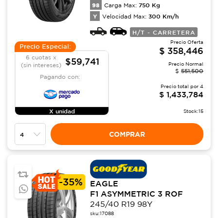
98
750
Kg
Carga Max:
Y
300
Km/h
Velocidad Max:
H/T - CARRETERA
Precio Oferta
Precio Especial:
$
358,446
6 cuotas x
$59,741
Precio Normal
(sin intereses)
$
551,500
Pagando con:
Precio total por
4
$
1,433,784
X unidad
Stock:
15
COMPRAR
-
35%
EAGLE
F1 ASYMMETRIC 3 ROF
245/40 R19 98Y
sku:
17088