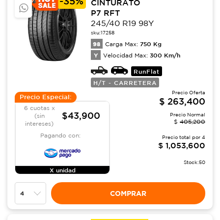
-
35%
CINTURATO
P7 RFT
245/40 R19 98Y
sku:
17258
98
750
Kg
Carga Max:
Y
300
Km/h
Velocidad Max:
RunFlat
H/T - CARRETERA
Precio Oferta
Precio Especial:
$
263,400
6 cuotas x
$43,900
Precio Normal
(sin
$
405,200
intereses)
Pagando con:
Precio total por
4
$
1,053,600
Stock:
50
X unidad
COMPRAR