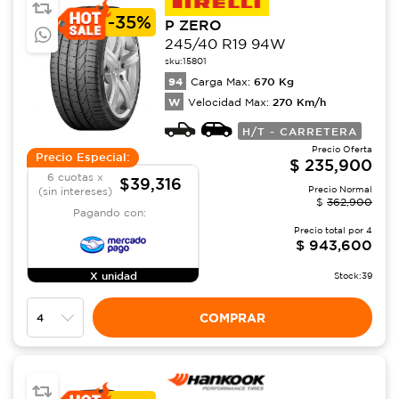
-
35%
P ZERO
245/40 R19 94W
sku:
15801
94
670
Kg
Carga Max:
W
270
Km/h
Velocidad Max:
H/T - CARRETERA
Precio Oferta
Precio Especial:
$
235,900
6 cuotas x
$39,316
Precio Normal
(sin intereses)
$
362,900
Pagando con:
Precio total por
4
$
943,600
X unidad
Stock:
39
COMPRAR