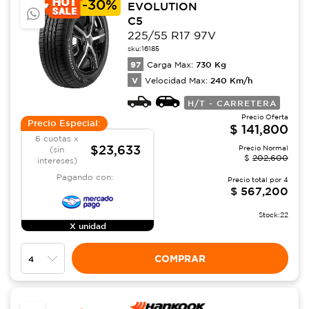
-
30%
EVOLUTION
C5
225/55 R17 97V
sku:
16185
97
730
Kg
Carga Max:
V
240
Km/h
Velocidad Max:
H/T - CARRETERA
Precio Oferta
Precio Especial:
$
141,800
6 cuotas x
$23,633
Precio Normal
(sin
$
202,600
intereses)
Pagando con:
Precio total por
4
$
567,200
Stock:
22
X unidad
COMPRAR