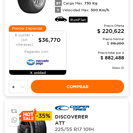
97
730
Kg
Carga Max:
Y
300
Km/h
Velocidad Max:
RunFlat
Precio Oferta
Precio Especial:
$
220,622
6 cuotas x
$36,770
Precio Normal
(sin
$
315,200
intereses)
Pagando con:
Precio total por
4
$
882,488
Stock:
21
X unidad
COMPRAR
-
35%
DISCOVERER
ATT
225/55 R17 101H