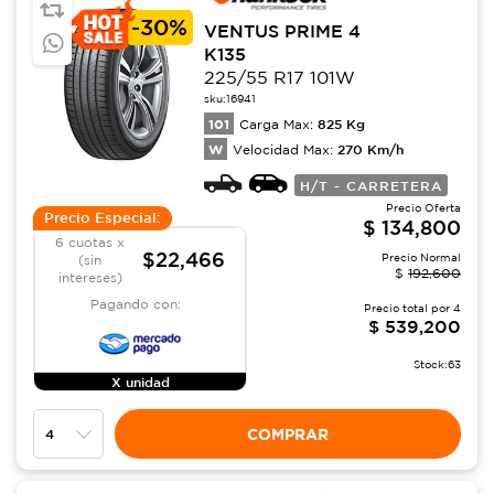
-
30%
VENTUS PRIME 4
K135
225/55 R17 101W
sku:
16941
101
825
Kg
Carga Max:
W
270
Km/h
Velocidad Max:
H/T - CARRETERA
Precio Oferta
Precio Especial:
$
134,800
6 cuotas x
$22,466
Precio Normal
(sin
$
192,600
intereses)
Pagando con:
Precio total por
4
$
539,200
Stock:
63
X unidad
COMPRAR