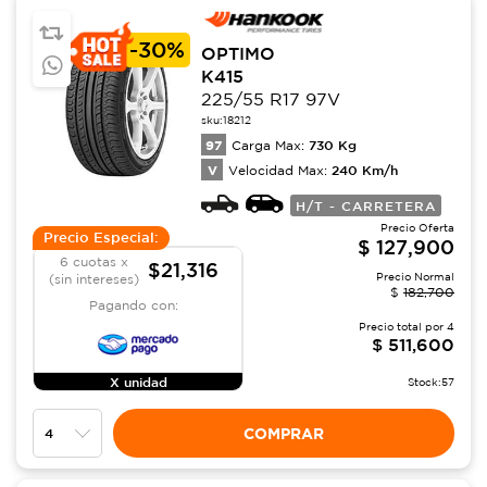
-
30%
OPTIMO
K415
225/55 R17 97V
sku:
18212
97
730
Kg
Carga Max:
V
240
Km/h
Velocidad Max:
H/T - CARRETERA
Precio Oferta
Precio Especial:
$
127,900
6 cuotas x
$21,316
Precio Normal
(sin intereses)
$
182,700
Pagando con:
Precio total por
4
$
511,600
X unidad
Stock:
57
COMPRAR