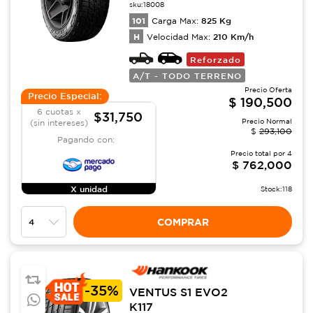
sku:
18008
101
825
Kg
Carga Max:
H
210
Km/h
Velocidad Max:
Reforzado
A/T - TODO TERRENO
Precio Oferta
Precio Especial:
$
190,500
6 cuotas x
$31,750
Precio Normal
(sin intereses)
$
293,100
Pagando con:
Precio total por
4
$
762,000
X unidad
Stock:
118
COMPRAR
-
35%
VENTUS S1 EVO2
K117