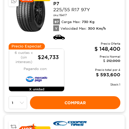
P7
225/55 R17 97Y
sku:
15417
97
730
Kg
Carga Max:
Y
300
Km/h
Velocidad Max:
Precio Oferta
Precio Especial:
$
148,400
6 cuotas x
$24,733
Precio Normal
(sin
$
212,000
intereses)
Pagando con:
Precio total por
4
$
593,600
Stock:
1
X unidad
COMPRAR