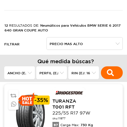
12
Neumáticos para Vehículos BMW SERIE 6 2017
RESULTADOS DE:
640 GRAN COUPE AUTO
FILTRAR
Qué medida búscas?
-
35%
TURANZA
T001 RFT
225/55 R17 97W
sku:
11977
97
730
Kg
Carga Max: