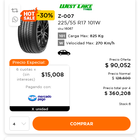
-
30%
Z-007
225/55 R17 101W
sku:
16067
101
825
Kg
Carga Max:
W
270
Km/h
Velocidad Max:
Precio Oferta
Precio Especial:
$
90,052
6 cuotas x
$15,008
Precio Normal
(sin
$
128,600
intereses)
Pagando con:
Precio total por
4
$
360,208
Stock:
6
X unidad
COMPRAR