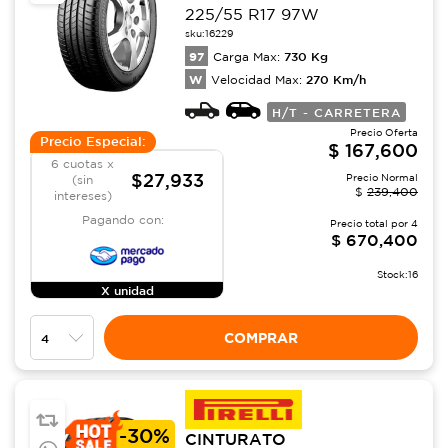
225/55 R17 97W
sku:
16229
97
730
Kg
Carga Max:
W
270
Km/h
Velocidad Max:
H/T - CARRETERA
Precio Oferta
Precio Especial:
$
167,600
6 cuotas x
$27,933
Precio Normal
(sin
$
239,400
intereses)
Pagando con:
Precio total por
4
$
670,400
Stock:
16
X unidad
COMPRAR
-
30%
CINTURATO