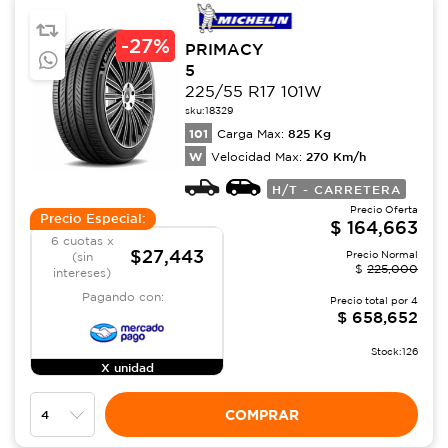
-
27%
PRIMACY
5
225/55 R17 101W
sku:
18329
101
825
Kg
Carga Max:
W
270
Km/h
Velocidad Max:
H/T - CARRETERA
Precio Oferta
Precio Especial:
$
164,663
6 cuotas x
$27,443
Precio Normal
(sin
$
225,000
intereses)
Pagando con:
Precio total por
4
$
658,652
Stock:
126
X unidad
COMPRAR