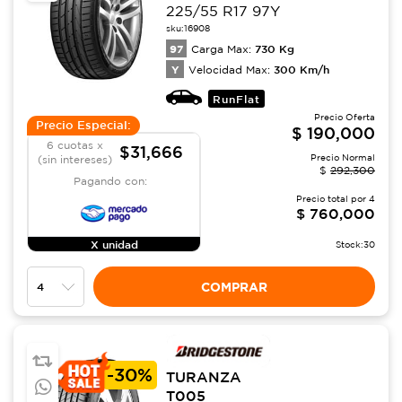
225/55 R17 97Y
sku:
16908
97
730
Kg
Carga Max:
Y
300
Km/h
Velocidad Max:
RunFlat
Precio Oferta
Precio Especial:
$
190,000
6 cuotas x
$31,666
Precio Normal
(sin intereses)
$
292,300
Pagando con:
Precio total por
4
$
760,000
X unidad
Stock:
30
COMPRAR
-
30%
TURANZA
T005