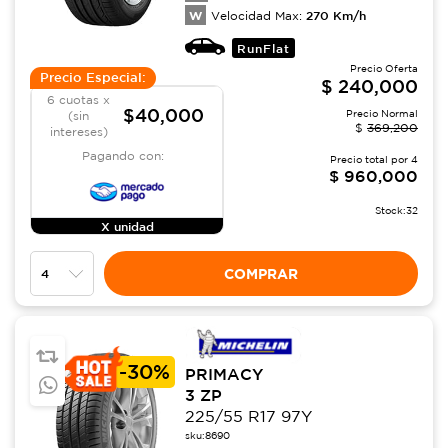
W
270
Km/h
Velocidad Max:
RunFlat
Precio Oferta
Precio Especial:
$
240,000
6 cuotas x
$40,000
Precio Normal
(sin
$
369,200
intereses)
Pagando con:
Precio total por
4
$
960,000
Stock:
32
X unidad
COMPRAR
-
30%
PRIMACY
3 ZP
225/55 R17 97Y
sku:
8690