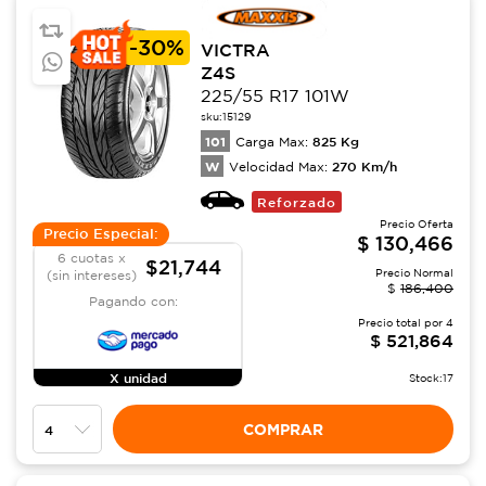
-
30%
VICTRA
Z4S
225/55 R17 101W
sku:
15129
101
825
Kg
Carga Max:
W
270
Km/h
Velocidad Max:
Reforzado
Precio Oferta
Precio Especial:
$
130,466
6 cuotas x
$21,744
Precio Normal
(sin intereses)
$
186,400
Pagando con:
Precio total por
4
$
521,864
X unidad
Stock:
17
COMPRAR