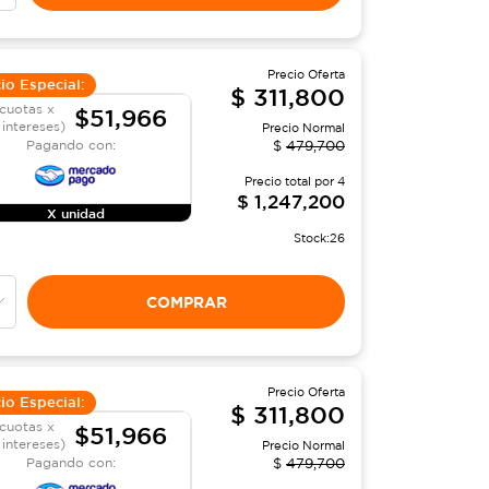
Precio Oferta
io Especial:
$
311,800
cuotas x
$51,966
 intereses)
Precio Normal
Pagando con:
$
479,700
Precio total por
4
$
1,247,200
X unidad
Stock:
26
COMPRAR
Precio Oferta
io Especial:
$
311,800
cuotas x
$51,966
 intereses)
Precio Normal
Pagando con:
$
479,700