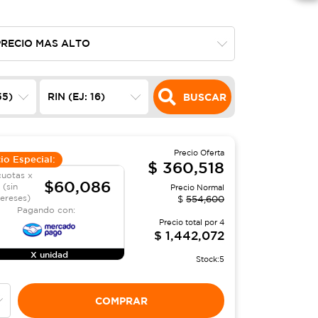
BUSCAR
Precio Oferta
io Especial:
$
360,518
cuotas x
$60,086
(sin
Precio Normal
tereses)
$
554,600
Pagando con:
Precio total por
4
$
1,442,072
X unidad
Stock:
5
COMPRAR