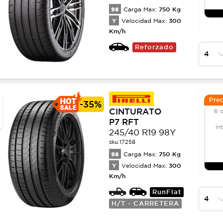
98
750
Kg
Carga Max:
Y
300
Velocidad Max:
Km/h
Reforzado
Prec
-
35%
CINTURATO
6 
P7 RFT
in
245/40 R19 98Y
sku:
17258
98
750
Kg
Carga Max:
Y
300
Velocidad Max:
Km/h
RunFlat
H/T - CARRETERA