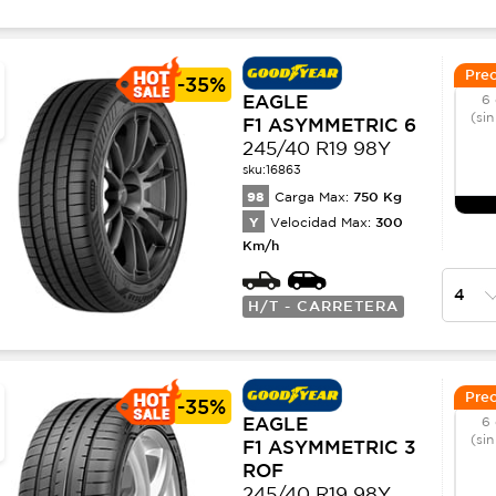
Prec
-
35%
EAGLE
6 
(sin
F1 ASYMMETRIC 6
245/40 R19 98Y
sku:
16863
98
750
Kg
Carga Max:
Y
300
Velocidad Max:
Km/h
H/T - CARRETERA
Prec
-
35%
EAGLE
6 
(sin
F1 ASYMMETRIC 3
ROF
245/40 R19 98Y