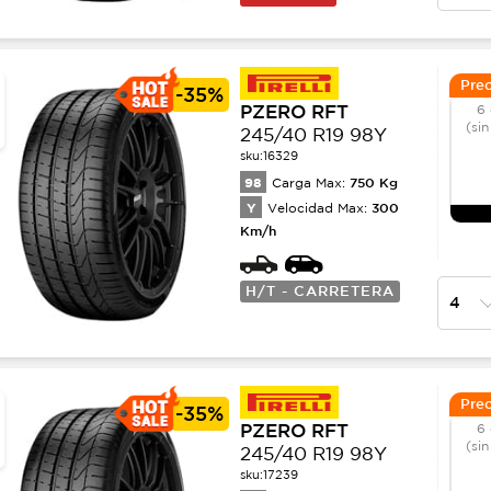
Prec
-
35%
PZERO RFT
6 
(sin
245/40 R19 98Y
sku:
16329
98
750
Kg
Carga Max:
Y
300
Velocidad Max:
Km/h
H/T - CARRETERA
Prec
-
35%
PZERO RFT
6 
(sin
245/40 R19 98Y
sku:
17239