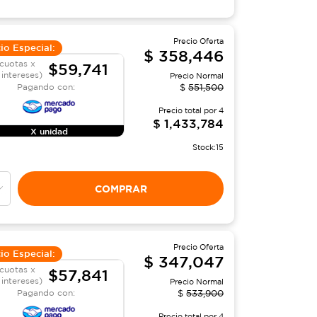
Precio Oferta
io Especial:
$
358,446
cuotas x
$59,741
 intereses)
Precio Normal
Pagando con:
$
551,500
Precio total por
4
$
1,433,784
X unidad
Stock:
15
COMPRAR
Precio Oferta
io Especial:
$
347,047
cuotas x
$57,841
 intereses)
Precio Normal
Pagando con:
$
533,900
Precio total por
4