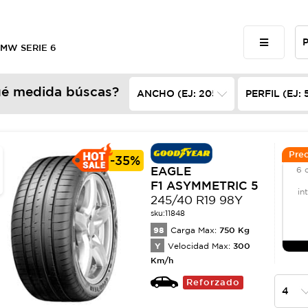
BMW SERIE 6
é medida búscas?
Prec
-
35%
EAGLE
6 
F1 ASYMMETRIC 5
in
245/40 R19 98Y
sku:
11848
98
750
Kg
Carga Max:
Y
300
Velocidad Max:
Km/h
Reforzado