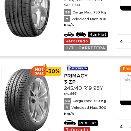
sku:
17088
98
750
Kg
Carga Max:
Y
300
Velocidad Max:
Km/h
RunFlat
Reforzado
H/T - CARRETERA
Prec
-
30%
PRIMACY
6 
(sin
3 ZP
245/40 R19 98Y
sku:
8691
98
750
Kg
Carga Max:
Y
300
Velocidad Max:
Km/h
RunFlat
Reforzado