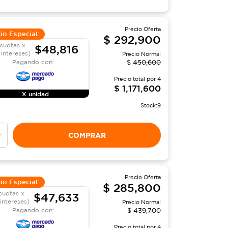
Precio Oferta
io Especial:
$
292,900
cuotas x
$48,816
 intereses)
Precio Normal
Pagando con:
$
450,600
Precio total por
4
$
1,171,600
X unidad
Stock:
9
COMPRAR
Precio Oferta
io Especial:
$
285,800
cuotas x
$47,633
 intereses)
Precio Normal
Pagando con:
$
439,700
Precio total por
4