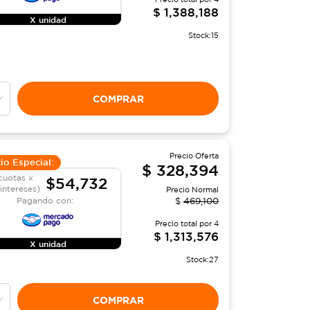
$
1,388,188
X unidad
Stock:
15
COMPRAR
Precio Oferta
io Especial:
$
328,394
cuotas x
$54,732
 intereses)
Precio Normal
Pagando con:
$
469,100
Precio total por
4
$
1,313,576
X unidad
Stock:
27
COMPRAR