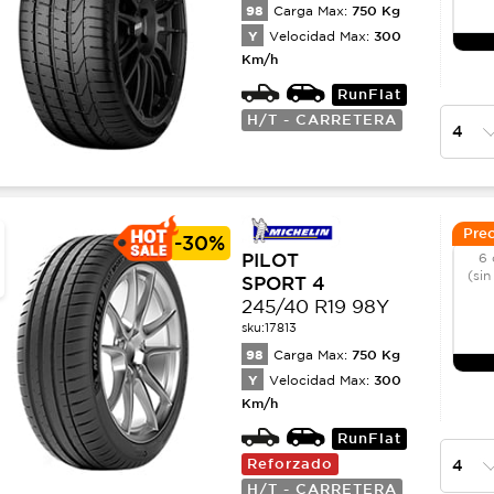
98
750
Kg
Carga Max:
Y
300
Velocidad Max:
Km/h
RunFlat
H/T - CARRETERA
Prec
-
30%
PILOT
6 
(sin
SPORT 4
245/40 R19 98Y
sku:
17813
98
750
Kg
Carga Max:
Y
300
Velocidad Max:
Km/h
RunFlat
Reforzado
H/T - CARRETERA