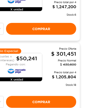
Precio total por
4
$
1,247,200
X unidad
Stock:
6
COMPRAR
Precio Oferta
io Especial:
$
301,451
cuotas x
$50,241
 intereses)
Precio Normal
Pagando con:
$
430,600
Precio total por
4
$
1,205,804
X unidad
Stock:
18
COMPRAR