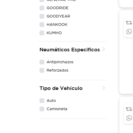
GOODRIDE
GOODYEAR
HANKOOK
KUMHO
LING LONG
Neumáticos Especificos
MAXXIS
MICHELIN
Antipinchazos
NEXEN
Reforzados
PIRELLI
WESTLAKE
Tipo de Vehículo
YOKOHAMA
Auto
Camioneta