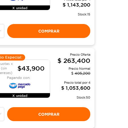
$
1,143,200
X unidad
Stock:
15
COMPRAR
Precio Oferta
io Especial:
$
263,400
cuotas x
$43,900
(sin
Precio Normal
tereses)
$
405,200
Pagando con:
Precio total por
4
$
1,053,600
X unidad
Stock:
50
COMPRAR