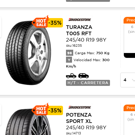
Prec
-
35%
TURANZA
6 
(sin
T005 RFT
245/40 R19 98Y
sku:
16235
98
750
Kg
Carga Max:
Y
300
Velocidad Max:
Km/h
H/T - CARRETERA
Prec
-
35%
POTENZA
6 
(sin
SPORT XL
245/40 R19 98Y
sku:
14713