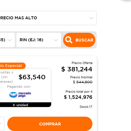
BUSCAR
Precio Oferta
io Especial:
$
381,244
cuotas x
$63,540
(sin
Precio Normal
tereses)
$
544,600
Pagando con:
Precio total por
4
$
1,524,976
X unidad
Stock:
17
COMPRAR