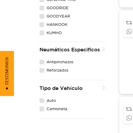
GOODRIDE
GOODYEAR
HANKOOK
KUMHO
LING LONG
Neumáticos Especificos
MAXXIS
MICHELIN
★ TESTIMONIOS
Antipinchazos
NEXEN
Reforzados
PIRELLI
WESTLAKE
Tipo de Vehículo
YOKOHAMA
Auto
Camioneta