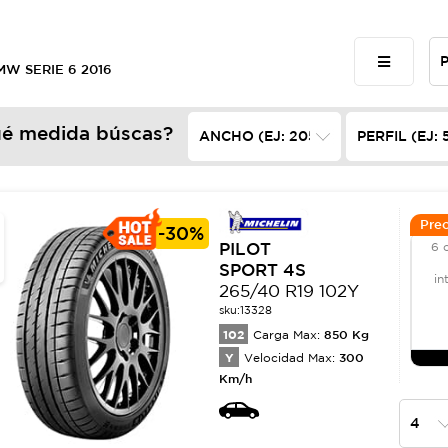
BMW SERIE 6 2016
é medida búscas?
Prec
-
30%
PILOT
6 
SPORT 4S
in
265/40 R19 102Y
sku:
13328
102
850
Kg
Carga Max:
Y
300
Velocidad Max:
Km/h