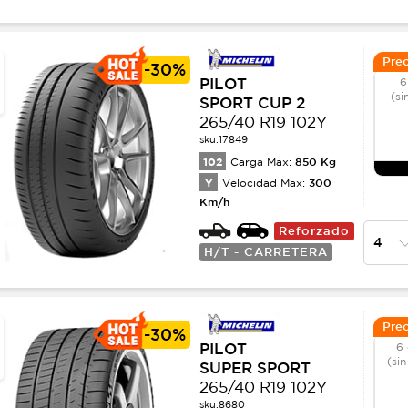
Prec
-
30%
PILOT
6
(si
SPORT CUP 2
265/40 R19 102Y
sku:
17849
102
850
Kg
Carga Max:
Y
300
Velocidad Max:
Km/h
Reforzado
H/T - CARRETERA
Prec
-
30%
PILOT
6 
(sin
SUPER SPORT
265/40 R19 102Y
sku:
8680