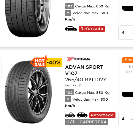
102
850
Kg
Carga Max:
Y
300
Velocidad Max:
Km/h
Reforzado
Prec
-
40%
ADVAN SPORT
6 
(sin
V107
265/40 R19 102Y
sku:
17752
102
850
Kg
Carga Max:
Y
300
Velocidad Max:
Km/h
Reforzado
H/T - CARRETERA