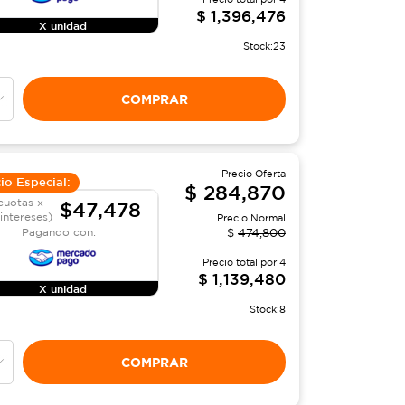
$
1,396,476
X unidad
Stock:
23
COMPRAR
Precio Oferta
io Especial:
$
284,870
cuotas x
$47,478
 intereses)
Precio Normal
Pagando con:
$
474,800
Precio total por
4
$
1,139,480
X unidad
Stock:
8
COMPRAR