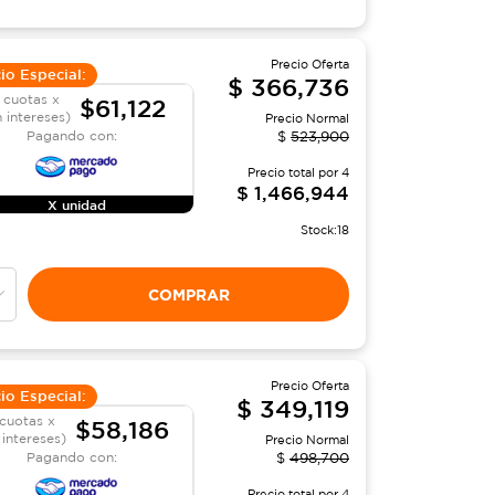
Precio Oferta
io Especial:
$
366,736
 cuotas x
$61,122
n intereses)
Precio Normal
Pagando con:
$
523,900
Precio total por
4
$
1,466,944
X unidad
Stock:
18
COMPRAR
Precio Oferta
io Especial:
$
349,119
cuotas x
$58,186
 intereses)
Precio Normal
Pagando con:
$
498,700
Precio total por
4