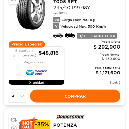
T005 RFT
245/40 R19 98Y
sku:
16235
98
750
Kg
Carga Max:
Y
300
Km/h
Velocidad Max:
H/T - CARRETERA
Precio Oferta
Precio Especial:
$
292,900
6 cuotas x
$48,816
Precio Normal
(sin intereses)
$
450,600
Pagando con:
Precio total por
4
$
1,171,600
X unidad
Stock:
9
COMPRAR
-
35%
POTENZA