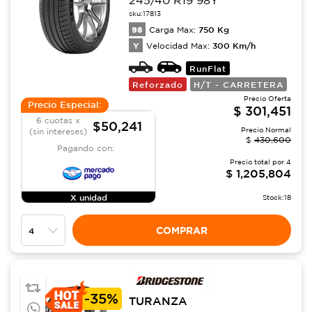
245/40 R19 98Y
sku:
17813
98
750
Kg
Carga Max:
Y
300
Km/h
Velocidad Max:
RunFlat
Reforzado
H/T - CARRETERA
Precio Oferta
Precio Especial:
$
301,451
6 cuotas x
$50,241
Precio Normal
(sin intereses)
$
430,600
Pagando con:
Precio total por
4
$
1,205,804
X unidad
Stock:
18
COMPRAR
-
35%
TURANZA