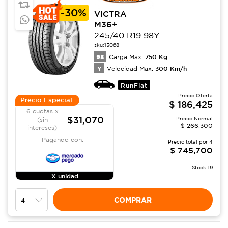
-
30%
VICTRA
M36+
245/40 R19 98Y
sku:
15068
98
750
Kg
Carga Max:
Y
300
Km/h
Velocidad Max:
RunFlat
Precio Oferta
Precio Especial:
$
186,425
6 cuotas x
$31,070
Precio Normal
(sin
$
266,300
intereses)
Pagando con:
Precio total por
4
$
745,700
Stock:
19
X unidad
COMPRAR