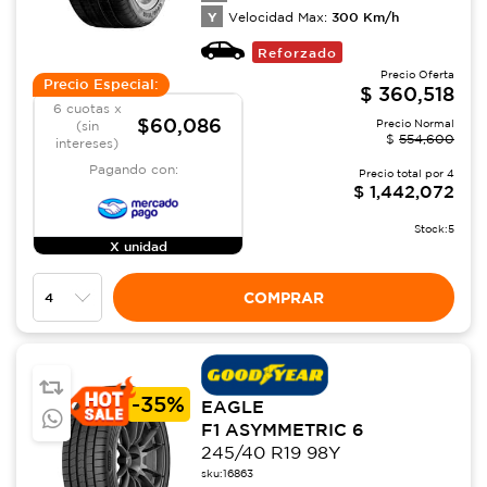
Y
300
Km/h
Velocidad Max:
Reforzado
Precio Oferta
Precio Especial:
$
360,518
6 cuotas x
$60,086
Precio Normal
(sin
$
554,600
intereses)
Pagando con:
Precio total por
4
$
1,442,072
Stock:
5
X unidad
COMPRAR
-
35%
EAGLE
F1 ASYMMETRIC 6
245/40 R19 98Y
sku:
16863