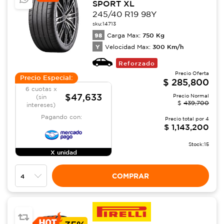
SPORT XL
245/40 R19 98Y
sku:
14713
98
750
Kg
Carga Max:
Y
300
Km/h
Velocidad Max:
Reforzado
Precio Oferta
Precio Especial:
$
285,800
6 cuotas x
$47,633
Precio Normal
(sin
$
439,700
intereses)
Pagando con:
Precio total por
4
$
1,143,200
Stock:
15
X unidad
COMPRAR