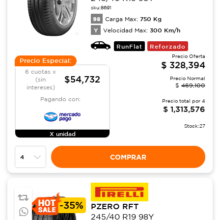
sku:
8691
98
750
Kg
Carga Max:
Y
300
Km/h
Velocidad Max:
RunFlat
Reforzado
Precio Oferta
Precio Especial:
$
328,394
6 cuotas x
$54,732
Precio Normal
(sin
$
469,100
intereses)
Pagando con:
Precio total por
4
$
1,313,576
Stock:
27
X unidad
COMPRAR
-
35%
PZERO RFT
245/40 R19 98Y