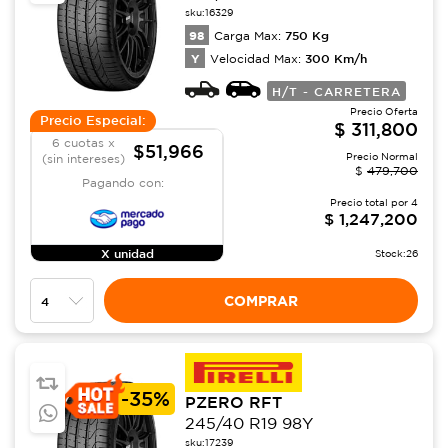
sku:
16329
98
750
Kg
Carga Max:
Y
300
Km/h
Velocidad Max:
H/T - CARRETERA
Precio Oferta
Precio Especial:
$
311,800
6 cuotas x
$51,966
Precio Normal
(sin intereses)
$
479,700
Pagando con:
Precio total por
4
$
1,247,200
X unidad
Stock:
26
COMPRAR
-
35%
PZERO RFT
245/40 R19 98Y
sku:
17239