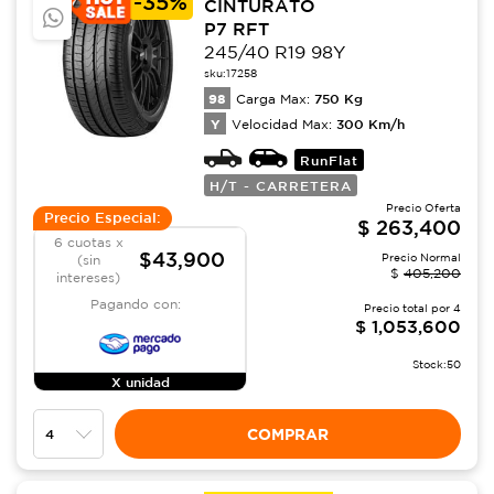
-
35%
CINTURATO
P7 RFT
245/40 R19 98Y
sku:
17258
98
750
Kg
Carga Max:
Y
300
Km/h
Velocidad Max:
RunFlat
H/T - CARRETERA
Precio Oferta
Precio Especial:
$
263,400
6 cuotas x
$43,900
Precio Normal
(sin
$
405,200
intereses)
Pagando con:
Precio total por
4
$
1,053,600
Stock:
50
X unidad
COMPRAR