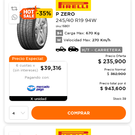
-
35%
P ZERO
245/40 R19 94W
sku:
15801
94
670
Kg
Carga Max:
W
270
Km/h
Velocidad Max:
H/T - CARRETERA
Precio Oferta
Precio Especial:
$
235,900
6 cuotas x
$39,316
Precio Normal
(sin intereses)
$
362,900
Pagando con:
Precio total por
4
$
943,600
X unidad
Stock:
39
COMPRAR