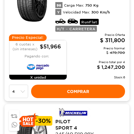
98
750
Kg
Carga Max:
Y
300
Km/h
Velocidad Max:
RunFlat
H/T - CARRETERA
Precio Oferta
Precio Especial:
$
311,800
6 cuotas x
$51,966
Precio Normal
(sin intereses)
$
479,700
Pagando con:
Precio total por
4
$
1,247,200
X unidad
Stock:
6
COMPRAR
-
30%
PILOT
SPORT 4