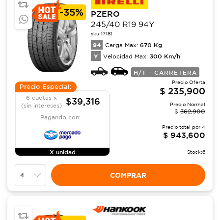
-
35%
PZERO
245/40 R19 94Y
sku:
17181
94
670
Kg
Carga Max:
Y
300
Km/h
Velocidad Max:
H/T - CARRETERA
Precio Oferta
Precio Especial:
$
235,900
6 cuotas x
$39,316
Precio Normal
(sin intereses)
$
362,900
Pagando con:
Precio total por
4
$
943,600
X unidad
Stock:
6
COMPRAR