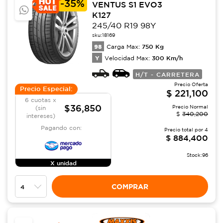
-
35%
VENTUS S1 EVO3
K127
245/40 R19 98Y
sku:
18169
98
750
Kg
Carga Max:
Y
300
Km/h
Velocidad Max:
H/T - CARRETERA
Precio Oferta
Precio Especial:
$
221,100
6 cuotas x
$36,850
Precio Normal
(sin
$
340,200
intereses)
Pagando con:
Precio total por
4
$
884,400
Stock:
96
X unidad
COMPRAR