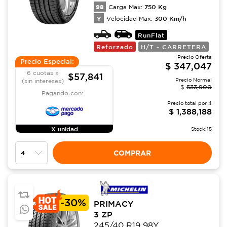
98
750
Kg
Carga Max:
Y
300
Km/h
Velocidad Max:
RunFlat
Reforzado
H/T - CARRETERA
Precio Oferta
Precio Especial:
$
347,047
6 cuotas x
$57,841
Precio Normal
(sin intereses)
$
533,900
Pagando con:
Precio total por
4
$
1,388,188
X unidad
Stock:
15
COMPRAR
-
30%
PRIMACY
3 ZP
245/40 R19 98Y