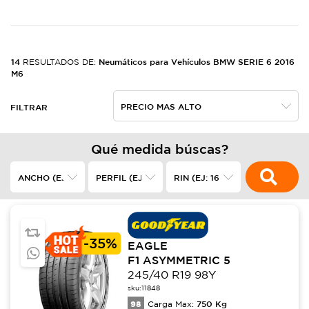
14
Neumáticos para Vehículos BMW SERIE 6 2016
RESULTADOS DE:
M6
FILTRAR
Qué medida búscas?
-
35%
EAGLE
F1 ASYMMETRIC 5
245/40 R19 98Y
sku:
11848
98
750
Kg
Carga Max: