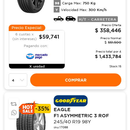
98
750
Kg
Carga Max:
Y
300
Km/h
Velocidad Max:
H/T - CARRETERA
Precio Oferta
Precio Especial:
$
358,446
6 cuotas x
$59,741
Precio Normal
(sin intereses)
$
551,500
Pagando con:
Precio total por
4
$
1,433,784
X unidad
Stock:
15
COMPRAR
-
35%
EAGLE
F1 ASYMMETRIC 3 ROF
245/40 R19 98Y
sku:
17088