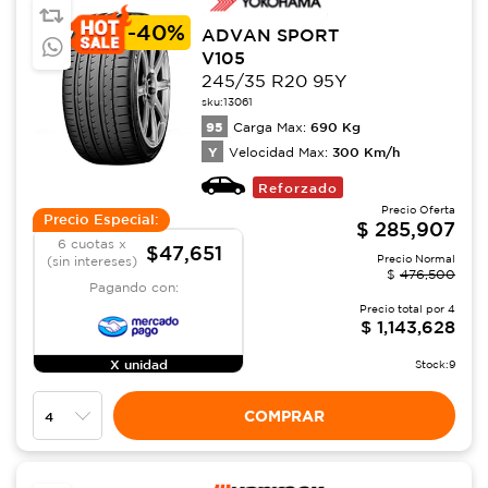
-
40%
ADVAN SPORT
V105
245/35 R20 95Y
sku:
13061
95
690
Kg
Carga Max:
Y
300
Km/h
Velocidad Max:
Reforzado
Precio Oferta
Precio Especial:
$
285,907
6 cuotas x
$47,651
Precio Normal
(sin intereses)
$
476,500
Pagando con:
Precio total por
4
$
1,143,628
X unidad
Stock:
9
COMPRAR