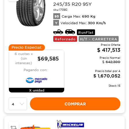
245/35 R20 95Y
sku:
17092
95
690
Kg
Carga Max:
Y
300
Km/h
Velocidad Max:
RunFlat
Reforzado
H/T - CARRETERA
Precio Oferta
Precio Especial:
$
417,513
6 cuotas x
$69,585
Precio Normal
(sin
$
642,300
intereses)
Pagando con:
Precio total por
4
$
1,670,052
Stock:
15
X unidad
COMPRAR