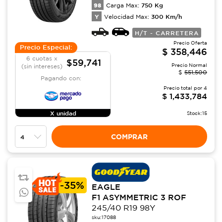
98
750
Kg
Carga Max:
Y
300
Km/h
Velocidad Max:
H/T - CARRETERA
Precio Oferta
Precio Especial:
$
358,446
6 cuotas x
$59,741
Precio Normal
(sin intereses)
$
551,500
Pagando con:
Precio total por
4
$
1,433,784
X unidad
Stock:
15
COMPRAR
-
35%
EAGLE
F1 ASYMMETRIC 3 ROF
245/40 R19 98Y
sku:
17088