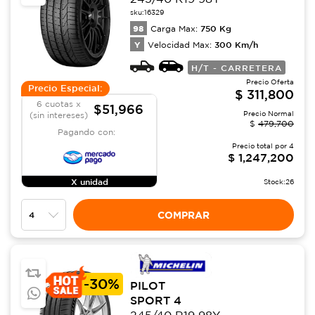
sku:
16329
98
750
Kg
Carga Max:
Y
300
Km/h
Velocidad Max:
H/T - CARRETERA
Precio Oferta
Precio Especial:
$
311,800
6 cuotas x
$51,966
Precio Normal
(sin intereses)
$
479,700
Pagando con:
Precio total por
4
$
1,247,200
X unidad
Stock:
26
COMPRAR
-
30%
PILOT
SPORT 4