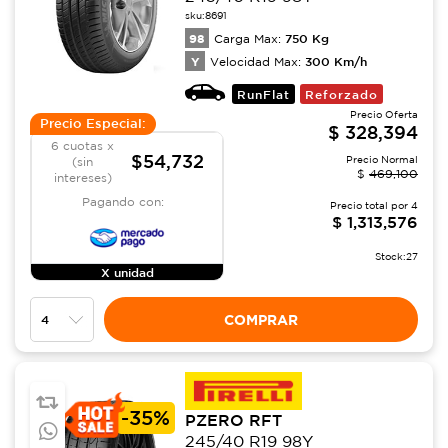
sku:
8691
98
750
Kg
Carga Max:
Y
300
Km/h
Velocidad Max:
RunFlat
Reforzado
Precio Oferta
Precio Especial:
$
328,394
6 cuotas x
$54,732
Precio Normal
(sin
$
469,100
intereses)
Pagando con:
Precio total por
4
$
1,313,576
Stock:
27
X unidad
COMPRAR
-
35%
PZERO RFT
245/40 R19 98Y