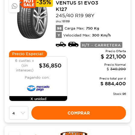
-
35%
VENTUS S1 EVO3
K127
245/40 R19 98Y
sku:
18169
98
750
Kg
Carga Max:
Y
300
Km/h
Velocidad Max:
H/T - CARRETERA
Precio Oferta
Precio Especial:
$
221,100
6 cuotas x
$36,850
Precio Normal
(sin
$
340,200
intereses)
Pagando con:
Precio total por
4
$
884,400
Stock:
96
X unidad
COMPRAR