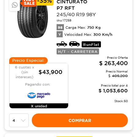
-
35%
CINTURATO
P7 RFT
245/40 R19 98Y
sku:
17258
98
750
Kg
Carga Max:
Y
300
Km/h
Velocidad Max:
RunFlat
H/T - CARRETERA
Precio Oferta
Precio Especial:
$
263,400
6 cuotas x
$43,900
Precio Normal
(sin
$
405,200
intereses)
Pagando con:
Precio total por
4
$
1,053,600
Stock:
50
X unidad
COMPRAR