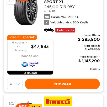
SPORT XL
245/40 R19 98Y
sku:
14713
98
750
Kg
Carga Max:
Y
300
Km/h
Velocidad Max:
Reforzado
Precio Oferta
Precio Especial:
$
285,800
6 cuotas x
$47,633
Precio Normal
(sin
$
439,700
intereses)
Pagando con:
Precio total por
4
$
1,143,200
Stock:
15
X unidad
COMPRAR