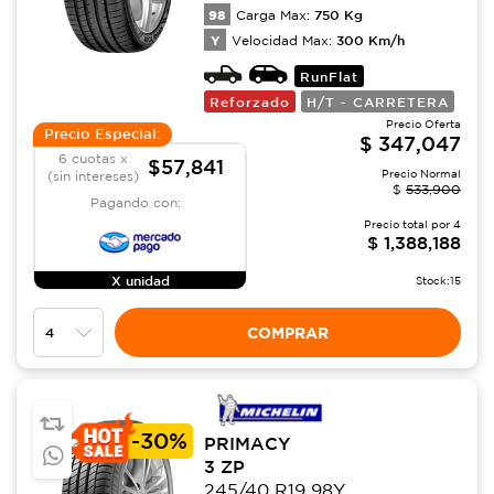
98
750
Kg
Carga Max:
Y
300
Km/h
Velocidad Max:
RunFlat
Reforzado
H/T - CARRETERA
Precio Oferta
Precio Especial:
$
347,047
6 cuotas x
$57,841
Precio Normal
(sin intereses)
$
533,900
Pagando con:
Precio total por
4
$
1,388,188
X unidad
Stock:
15
COMPRAR
-
30%
PRIMACY
3 ZP
245/40 R19 98Y