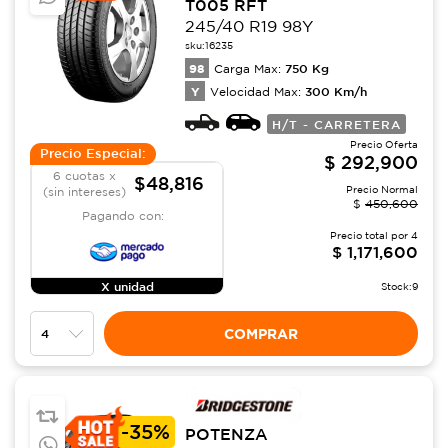
T005 RFT
245/40 R19 98Y
sku:
16235
98
750
Kg
Carga Max:
Y
300
Km/h
Velocidad Max:
H/T - CARRETERA
Precio Oferta
Precio Especial:
$
292,900
6 cuotas x
$48,816
Precio Normal
(sin intereses)
$
450,600
Pagando con:
Precio total por
4
$
1,171,600
X unidad
Stock:
9
COMPRAR
-
35%
POTENZA