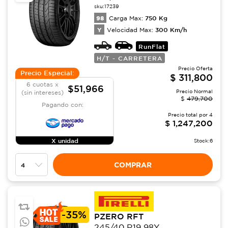
sku:
17239
98
750
Kg
Carga Max:
Y
300
Km/h
Velocidad Max:
RunFlat
H/T - CARRETERA
Precio Oferta
Precio Especial:
$
311,800
6 cuotas x
$51,966
Precio Normal
(sin intereses)
$
479,700
Pagando con:
Precio total por
4
$
1,247,200
X unidad
Stock:
6
COMPRAR
-
35%
PZERO RFT
245/40 R19 98Y