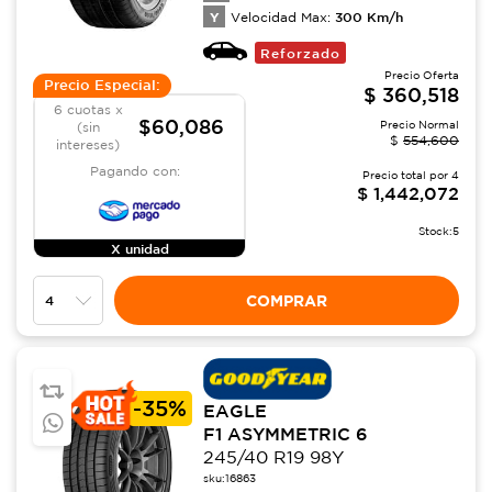
Y
300
Km/h
Velocidad Max:
Reforzado
Precio Oferta
Precio Especial:
$
360,518
6 cuotas x
$60,086
Precio Normal
(sin
$
554,600
intereses)
Pagando con:
Precio total por
4
$
1,442,072
Stock:
5
X unidad
COMPRAR
-
35%
EAGLE
F1 ASYMMETRIC 6
245/40 R19 98Y
sku:
16863