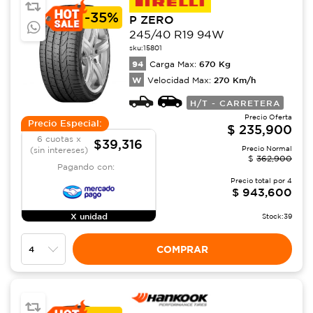
-
35%
P ZERO
245/40 R19 94W
sku:
15801
94
670
Kg
Carga Max:
W
270
Km/h
Velocidad Max:
H/T - CARRETERA
Precio Oferta
Precio Especial:
$
235,900
6 cuotas x
$39,316
Precio Normal
(sin intereses)
$
362,900
Pagando con:
Precio total por
4
$
943,600
X unidad
Stock:
39
COMPRAR