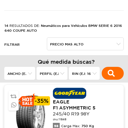
14
Neumáticos para Vehículos BMW SERIE 6 2016
RESULTADOS DE:
640 COUPE AUTO
FILTRAR
Qué medida búscas?
-
35%
EAGLE
F1 ASYMMETRIC 5
245/40 R19 98Y
sku:
11848
98
750
Kg
Carga Max: