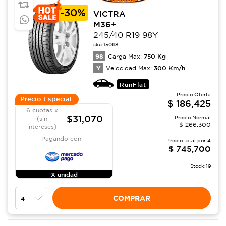
-
30%
VICTRA
M36+
245/40 R19 98Y
sku:
15068
98
750
Kg
Carga Max:
Y
300
Km/h
Velocidad Max:
RunFlat
Precio Oferta
Precio Especial:
$
186,425
6 cuotas x
$31,070
Precio Normal
(sin
$
266,300
intereses)
Pagando con:
Precio total por
4
$
745,700
Stock:
19
X unidad
COMPRAR