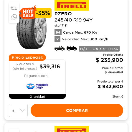
-
35%
PZERO
245/40 R19 94Y
sku:
17181
94
670
Kg
Carga Max:
Y
300
Km/h
Velocidad Max:
H/T - CARRETERA
Precio Oferta
Precio Especial:
$
235,900
6 cuotas x
$39,316
Precio Normal
(sin intereses)
$
362,900
Pagando con:
Precio total por
4
$
943,600
X unidad
Stock:
6
COMPRAR