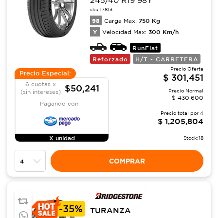
245/40 R19 98Y
sku:
17813
98
750
Kg
Carga Max:
Y
300
Km/h
Velocidad Max:
RunFlat
Reforzado
H/T - CARRETERA
Precio Oferta
Precio Especial:
$
301,451
6 cuotas x
$50,241
Precio Normal
(sin intereses)
$
430,600
Pagando con:
Precio total por
4
$
1,205,804
X unidad
Stock:
18
COMPRAR
-
35%
TURANZA