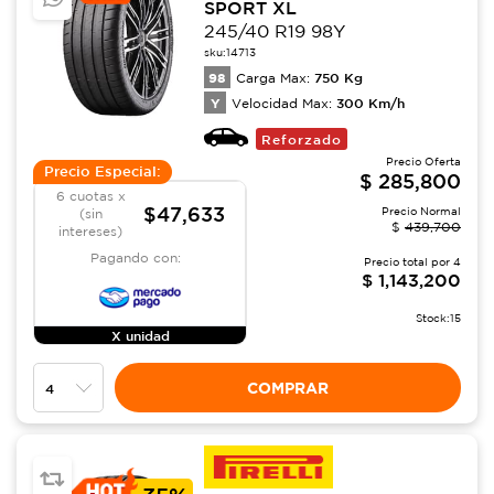
SPORT XL
245/40 R19 98Y
sku:
14713
98
750
Kg
Carga Max:
Y
300
Km/h
Velocidad Max:
Reforzado
Precio Oferta
Precio Especial:
$
285,800
6 cuotas x
$47,633
Precio Normal
(sin
$
439,700
intereses)
Pagando con:
Precio total por
4
$
1,143,200
Stock:
15
X unidad
COMPRAR