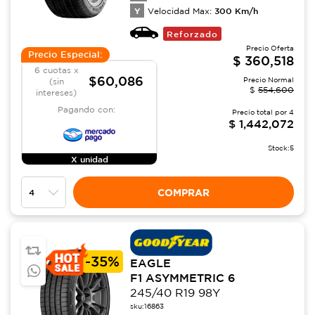
Y
300
Km/h
Velocidad Max:
Reforzado
Precio Oferta
Precio Especial:
$
360,518
6 cuotas x
$60,086
Precio Normal
(sin
$
554,600
intereses)
Pagando con:
Precio total por
4
$
1,442,072
Stock:
5
X unidad
COMPRAR
-
35%
EAGLE
F1 ASYMMETRIC 6
245/40 R19 98Y
sku:
16863