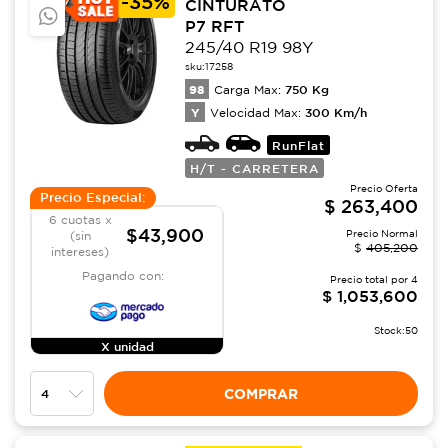
-
35%
CINTURATO
P7 RFT
245/40 R19 98Y
sku:
17258
98
750
Kg
Carga Max:
Y
300
Km/h
Velocidad Max:
RunFlat
H/T - CARRETERA
Precio Oferta
Precio Especial:
$
263,400
6 cuotas x
$43,900
Precio Normal
(sin
$
405,200
intereses)
Pagando con:
Precio total por
4
$
1,053,600
Stock:
50
X unidad
COMPRAR