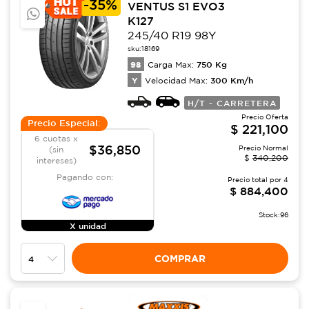
-
35%
VENTUS S1 EVO3
K127
245/40 R19 98Y
sku:
18169
98
750
Kg
Carga Max:
Y
300
Km/h
Velocidad Max:
H/T - CARRETERA
Precio Oferta
Precio Especial:
$
221,100
6 cuotas x
$36,850
Precio Normal
(sin
$
340,200
intereses)
Pagando con:
Precio total por
4
$
884,400
Stock:
96
X unidad
COMPRAR