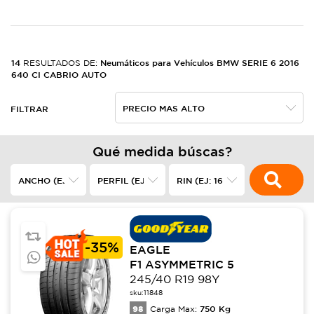
14
Neumáticos para Vehículos BMW SERIE 6 2016
RESULTADOS DE:
640 CI CABRIO AUTO
FILTRAR
Qué medida búscas?
-
35%
EAGLE
F1 ASYMMETRIC 5
245/40 R19 98Y
sku:
11848
98
750
Kg
Carga Max: