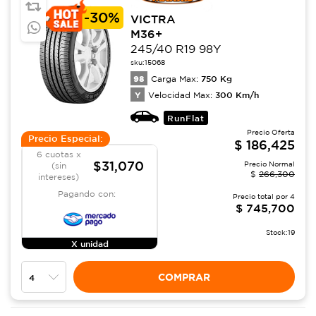
-
30%
VICTRA
M36+
245/40 R19 98Y
sku:
15068
98
750
Kg
Carga Max:
Y
300
Km/h
Velocidad Max:
RunFlat
Precio Oferta
Precio Especial:
$
186,425
6 cuotas x
$31,070
Precio Normal
(sin
$
266,300
intereses)
Pagando con:
Precio total por
4
$
745,700
Stock:
19
X unidad
COMPRAR