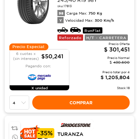
245/40 R19 98Y
sku:
17813
98
750
Kg
Carga Max:
Y
300
Km/h
Velocidad Max:
RunFlat
Reforzado
H/T - CARRETERA
Precio Oferta
Precio Especial:
$
301,451
6 cuotas x
$50,241
Precio Normal
(sin intereses)
$
430,600
Pagando con:
Precio total por
4
$
1,205,804
X unidad
Stock:
18
COMPRAR
-
35%
TURANZA