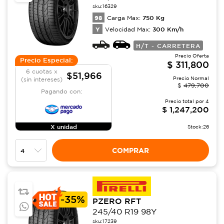
sku:
16329
98
750
Kg
Carga Max:
Y
300
Km/h
Velocidad Max:
H/T - CARRETERA
Precio Oferta
Precio Especial:
$
311,800
6 cuotas x
$51,966
Precio Normal
(sin intereses)
$
479,700
Pagando con:
Precio total por
4
$
1,247,200
X unidad
Stock:
26
COMPRAR
-
35%
PZERO RFT
245/40 R19 98Y
sku:
17239