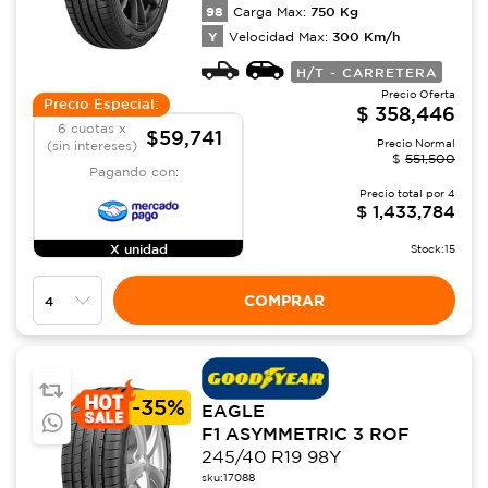
98
750
Kg
Carga Max:
Y
300
Km/h
Velocidad Max:
H/T - CARRETERA
Precio Oferta
Precio Especial:
$
358,446
6 cuotas x
$59,741
Precio Normal
(sin intereses)
$
551,500
Pagando con:
Precio total por
4
$
1,433,784
X unidad
Stock:
15
COMPRAR
-
35%
EAGLE
F1 ASYMMETRIC 3 ROF
245/40 R19 98Y
sku:
17088