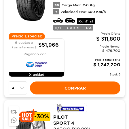
98
750
Kg
Carga Max:
Y
300
Km/h
Velocidad Max:
RunFlat
H/T - CARRETERA
Precio Oferta
Precio Especial:
$
311,800
6 cuotas x
$51,966
Precio Normal
(sin intereses)
$
479,700
Pagando con:
Precio total por
4
$
1,247,200
X unidad
Stock:
6
COMPRAR
-
30%
PILOT
SPORT 4