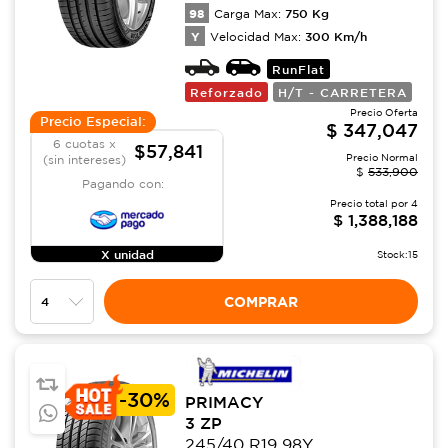
98
750
Kg
Carga Max:
Y
300
Km/h
Velocidad Max:
RunFlat
Reforzado
H/T - CARRETERA
Precio Oferta
Precio Especial:
$
347,047
6 cuotas x
$57,841
Precio Normal
(sin intereses)
$
533,900
Pagando con:
Precio total por
4
$
1,388,188
X unidad
Stock:
15
COMPRAR
-
30%
PRIMACY
3 ZP
245/40 R19 98Y