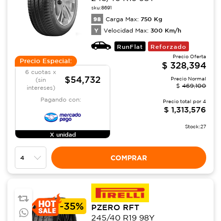
sku:
8691
98
750
Kg
Carga Max:
Y
300
Km/h
Velocidad Max:
RunFlat
Reforzado
Precio Oferta
Precio Especial:
$
328,394
6 cuotas x
$54,732
Precio Normal
(sin
$
469,100
intereses)
Pagando con:
Precio total por
4
$
1,313,576
Stock:
27
X unidad
COMPRAR
-
35%
PZERO RFT
245/40 R19 98Y