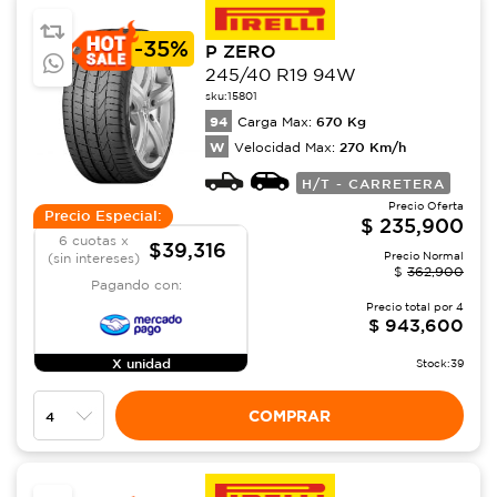
-
35%
P ZERO
245/40 R19 94W
sku:
15801
94
670
Kg
Carga Max:
W
270
Km/h
Velocidad Max:
H/T - CARRETERA
Precio Oferta
Precio Especial:
$
235,900
6 cuotas x
$39,316
Precio Normal
(sin intereses)
$
362,900
Pagando con:
Precio total por
4
$
943,600
X unidad
Stock:
39
COMPRAR