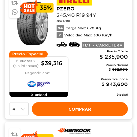
-
35%
PZERO
245/40 R19 94Y
sku:
17181
94
670
Kg
Carga Max:
Y
300
Km/h
Velocidad Max:
H/T - CARRETERA
Precio Oferta
Precio Especial:
$
235,900
6 cuotas x
$39,316
Precio Normal
(sin intereses)
$
362,900
Pagando con:
Precio total por
4
$
943,600
X unidad
Stock:
6
COMPRAR