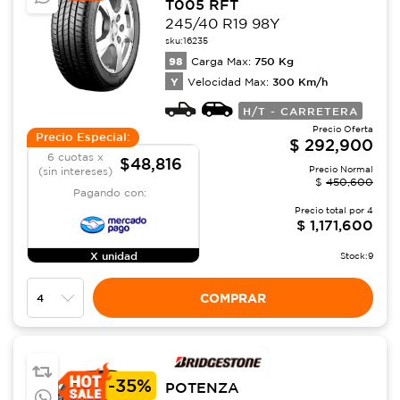
T005 RFT
245/40 R19 98Y
sku:
16235
98
750
Kg
Carga Max:
Y
300
Km/h
Velocidad Max:
H/T - CARRETERA
Precio Oferta
Precio Especial:
$
292,900
6 cuotas x
$48,816
Precio Normal
(sin intereses)
$
450,600
Pagando con:
Precio total por
4
$
1,171,600
X unidad
Stock:
9
COMPRAR
-
35%
POTENZA