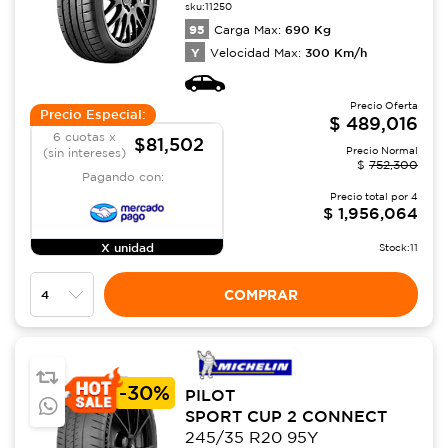
sku:
11250
95
690
Kg
Carga Max:
Y
300
Km/h
Velocidad Max:
Precio Oferta
Precio Especial:
$
489,016
6 cuotas x
$81,502
Precio Normal
(sin intereses)
$
752,300
Pagando con:
Precio total por
4
$
1,956,064
X unidad
Stock:
11
COMPRAR
-
30%
PILOT
SPORT CUP 2 CONNECT
245/35 R20 95Y