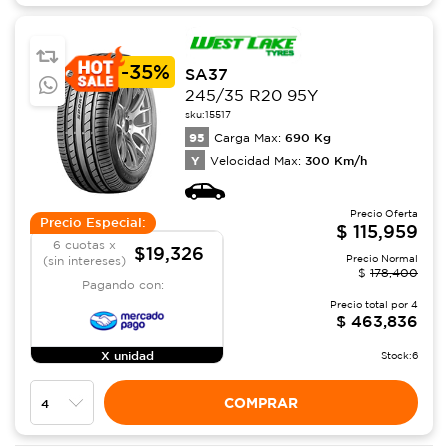
-
35%
SA37
245/35 R20 95Y
sku:
15517
95
690
Kg
Carga Max:
Y
300
Km/h
Velocidad Max:
Precio Oferta
Precio Especial:
$
115,959
6 cuotas x
$19,326
Precio Normal
(sin intereses)
$
178,400
Pagando con:
Precio total por
4
$
463,836
X unidad
Stock:
6
COMPRAR