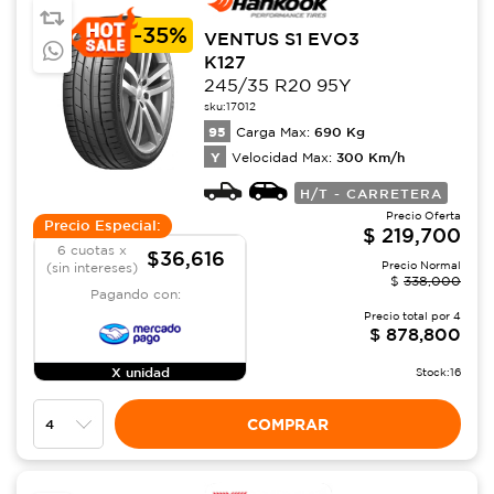
-
35%
VENTUS S1 EVO3
K127
245/35 R20 95Y
sku:
17012
95
690
Kg
Carga Max:
Y
300
Km/h
Velocidad Max:
H/T - CARRETERA
Precio Oferta
Precio Especial:
$
219,700
6 cuotas x
$36,616
Precio Normal
(sin intereses)
$
338,000
Pagando con:
Precio total por
4
$
878,800
X unidad
Stock:
16
COMPRAR