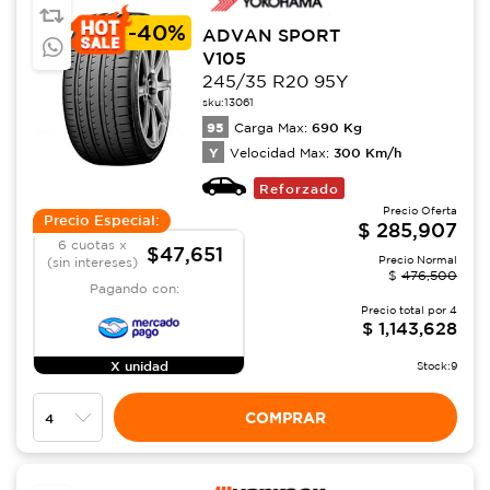
-
40%
ADVAN SPORT
V105
245/35 R20 95Y
sku:
13061
95
690
Kg
Carga Max:
Y
300
Km/h
Velocidad Max:
Reforzado
Precio Oferta
Precio Especial:
$
285,907
6 cuotas x
$47,651
Precio Normal
(sin intereses)
$
476,500
Pagando con:
Precio total por
4
$
1,143,628
X unidad
Stock:
9
COMPRAR