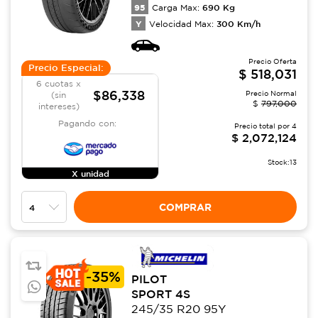
95
690
Kg
Carga Max:
Y
300
Km/h
Velocidad Max:
Precio Oferta
Precio Especial:
$
518,031
6 cuotas x
$86,338
Precio Normal
(sin
$
797,000
intereses)
Pagando con:
Precio total por
4
$
2,072,124
Stock:
13
X unidad
COMPRAR
-
35%
PILOT
SPORT 4S
245/35 R20 95Y