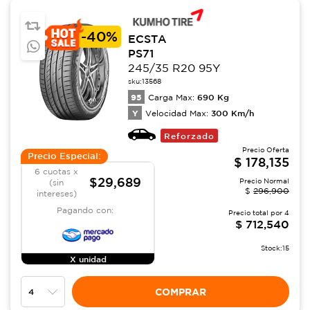
-
40%
ECSTA
PS71
245/35 R20 95Y
sku:
13568
95
690
Kg
Carga Max:
Y
300
Km/h
Velocidad Max:
Reforzado
Precio Oferta
Precio Especial:
$
178,135
6 cuotas x
$29,689
Precio Normal
(sin
$
296,900
intereses)
Pagando con:
Precio total por
4
$
712,540
Stock:
15
X unidad
COMPRAR