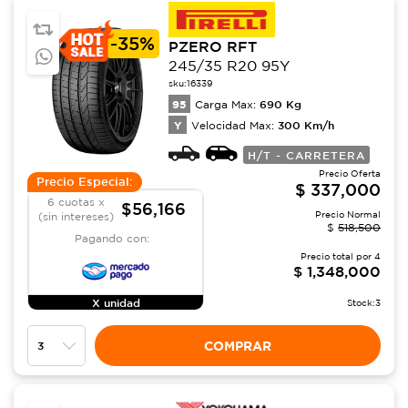
-
35%
PZERO RFT
245/35 R20 95Y
sku:
16339
95
690
Kg
Carga Max:
Y
300
Km/h
Velocidad Max:
H/T - CARRETERA
Precio Oferta
Precio Especial:
$
337,000
6 cuotas x
$56,166
Precio Normal
(sin intereses)
$
518,500
Pagando con:
Precio total por
4
$
1,348,000
X unidad
Stock:
3
COMPRAR