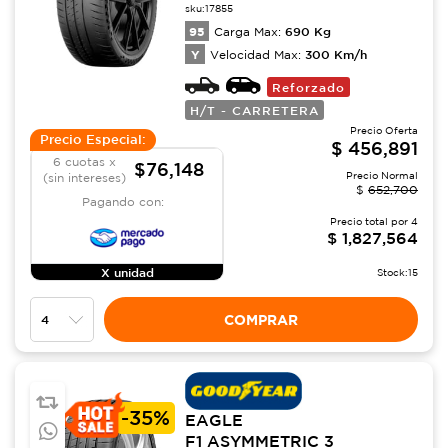
sku:
17855
95
690
Kg
Carga Max:
Y
300
Km/h
Velocidad Max:
Reforzado
H/T - CARRETERA
Precio Oferta
Precio Especial:
$
456,891
6 cuotas x
$76,148
Precio Normal
(sin intereses)
$
652,700
Pagando con:
Precio total por
4
$
1,827,564
X unidad
Stock:
15
COMPRAR
-
35%
EAGLE
F1 ASYMMETRIC 3