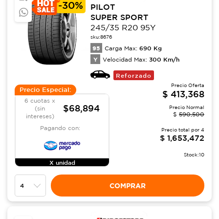
-
30%
PILOT
SUPER SPORT
245/35 R20 95Y
sku:
8676
95
690
Kg
Carga Max:
Y
300
Km/h
Velocidad Max:
Reforzado
Precio Oferta
Precio Especial:
$
413,368
6 cuotas x
$68,894
Precio Normal
(sin
$
590,500
intereses)
Pagando con:
Precio total por
4
$
1,653,472
Stock:
10
X unidad
COMPRAR