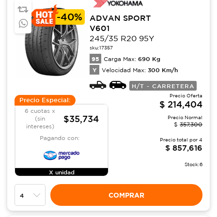
-
40%
ADVAN SPORT
V601
245/35 R20 95Y
sku:
17357
95
690
Kg
Carga Max:
Y
300
Km/h
Velocidad Max:
H/T - CARRETERA
Precio Oferta
Precio Especial:
$
214,404
6 cuotas x
$35,734
Precio Normal
(sin
$
357,300
intereses)
Pagando con:
Precio total por
4
$
857,616
Stock:
6
X unidad
COMPRAR