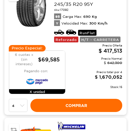
245/35 R20 95Y
sku:
17092
95
690
Kg
Carga Max:
Y
300
Km/h
Velocidad Max:
RunFlat
Reforzado
H/T - CARRETERA
Precio Oferta
Precio Especial:
$
417,513
6 cuotas x
$69,585
Precio Normal
(sin
$
642,300
intereses)
Pagando con:
Precio total por
4
$
1,670,052
Stock:
15
X unidad
COMPRAR