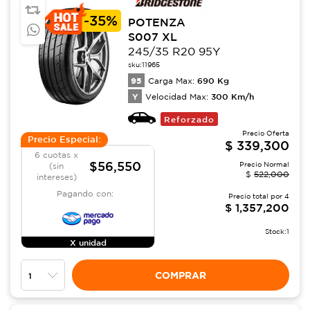
-
35%
POTENZA
S007 XL
245/35 R20 95Y
sku:
11965
95
690
Kg
Carga Max:
Y
300
Km/h
Velocidad Max:
Reforzado
Precio Oferta
Precio Especial:
$
339,300
6 cuotas x
$56,550
Precio Normal
(sin
$
522,000
intereses)
Pagando con:
Precio total por
4
$
1,357,200
Stock:
1
X unidad
COMPRAR