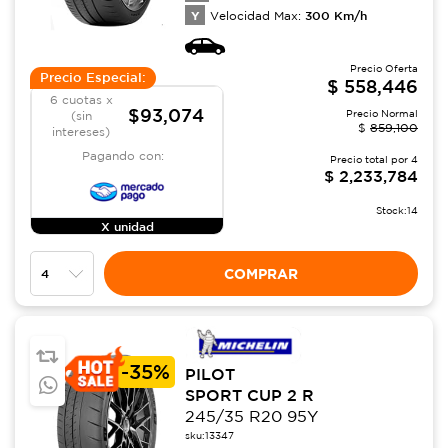
Y
300
Km/h
Velocidad Max:
Precio Oferta
Precio Especial:
$
558,446
6 cuotas x
$93,074
Precio Normal
(sin
$
859,100
intereses)
Pagando con:
Precio total por
4
$
2,233,784
Stock:
14
X unidad
COMPRAR
-
35%
PILOT
SPORT CUP 2 R
245/35 R20 95Y
sku:
13347