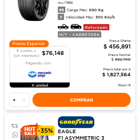
sku:
17855
95
690
Kg
Carga Max:
Y
300
Km/h
Velocidad Max:
Reforzado
H/T - CARRETERA
Precio Oferta
Precio Especial:
$
456,891
6 cuotas x
$76,148
Precio Normal
(sin intereses)
$
652,700
Pagando con:
Precio total por
4
$
1,827,564
X unidad
Stock:
15
COMPRAR
-
35%
EAGLE
F1 ASYMMETRIC 3