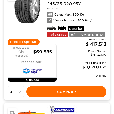
245/35 R20 95Y
sku:
17092
95
690
Kg
Carga Max:
Y
300
Km/h
Velocidad Max:
RunFlat
Reforzado
H/T - CARRETERA
Precio Oferta
Precio Especial:
$
417,513
6 cuotas x
$69,585
Precio Normal
(sin
$
642,300
intereses)
Pagando con:
Precio total por
4
$
1,670,052
Stock:
15
X unidad
COMPRAR