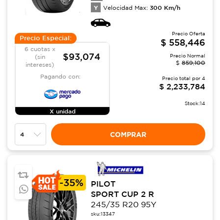
Y
300
Km/h
Velocidad Max:
Precio Oferta
Precio Especial:
$
558,446
6 cuotas x
$93,074
Precio Normal
(sin
$
859,100
intereses)
Pagando con:
Precio total por
4
$
2,233,784
Stock:
14
X unidad
COMPRAR
-
35%
PILOT
SPORT CUP 2 R
245/35 R20 95Y
sku:
13347