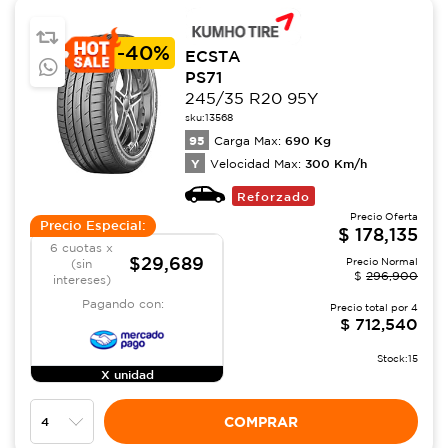
-
40%
ECSTA
PS71
245/35 R20 95Y
sku:
13568
95
690
Kg
Carga Max:
Y
300
Km/h
Velocidad Max:
Reforzado
Precio Oferta
Precio Especial:
$
178,135
6 cuotas x
$29,689
Precio Normal
(sin
$
296,900
intereses)
Pagando con:
Precio total por
4
$
712,540
Stock:
15
X unidad
COMPRAR