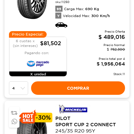
sku:
11250
95
690
Kg
Carga Max:
Y
300
Km/h
Velocidad Max:
Precio Oferta
Precio Especial:
$
489,016
6 cuotas x
$81,502
Precio Normal
(sin intereses)
$
752,300
Pagando con:
Precio total por
4
$
1,956,064
X unidad
Stock:
11
COMPRAR
-
30%
PILOT
SPORT CUP 2 CONNECT
245/35 R20 95Y