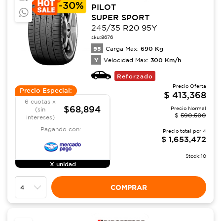
-
30%
PILOT
SUPER SPORT
245/35 R20 95Y
sku:
8676
95
690
Kg
Carga Max:
Y
300
Km/h
Velocidad Max:
Reforzado
Precio Oferta
Precio Especial:
$
413,368
6 cuotas x
$68,894
Precio Normal
(sin
$
590,500
intereses)
Pagando con:
Precio total por
4
$
1,653,472
Stock:
10
X unidad
COMPRAR