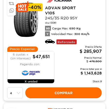
-
40%
ADVAN SPORT
V105
245/35 R20 95Y
sku:
13061
95
690
Kg
Carga Max:
Y
300
Km/h
Velocidad Max:
Reforzado
Precio Oferta
Precio Especial:
$
285,907
6 cuotas x
$47,651
Precio Normal
(sin intereses)
$
476,500
Pagando con:
Precio total por
4
$
1,143,628
X unidad
Stock:
9
COMPRAR