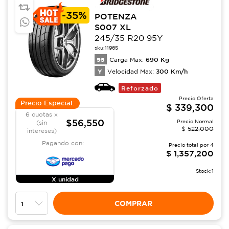
-
35%
POTENZA
S007 XL
245/35 R20 95Y
sku:
11965
95
690
Kg
Carga Max:
Y
300
Km/h
Velocidad Max:
Reforzado
Precio Oferta
Precio Especial:
$
339,300
6 cuotas x
$56,550
Precio Normal
(sin
$
522,000
intereses)
Pagando con:
Precio total por
4
$
1,357,200
Stock:
1
X unidad
COMPRAR