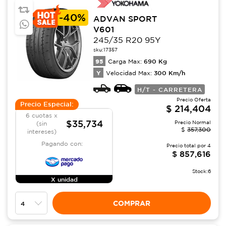
-
40%
ADVAN SPORT
V601
245/35 R20 95Y
sku:
17357
95
690
Kg
Carga Max:
Y
300
Km/h
Velocidad Max:
H/T - CARRETERA
Precio Oferta
Precio Especial:
$
214,404
6 cuotas x
$35,734
Precio Normal
(sin
$
357,300
intereses)
Pagando con:
Precio total por
4
$
857,616
Stock:
6
X unidad
COMPRAR