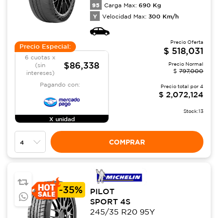
95
690
Kg
Carga Max:
Y
300
Km/h
Velocidad Max:
Precio Oferta
Precio Especial:
$
518,031
6 cuotas x
$86,338
Precio Normal
(sin
$
797,000
intereses)
Pagando con:
Precio total por
4
$
2,072,124
Stock:
13
X unidad
COMPRAR
-
35%
PILOT
SPORT 4S
245/35 R20 95Y