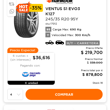
-
35%
VENTUS S1 EVO3
K127
245/35 R20 95Y
sku:
17012
95
690
Kg
Carga Max:
Y
300
Km/h
Velocidad Max:
H/T - CARRETERA
Precio Oferta
Precio Especial:
$
219,700
6 cuotas x
$36,616
Precio Normal
(sin intereses)
$
338,000
Pagando con:
Precio total por
4
$
878,800
X unidad
Stock:
16
COMPRAR