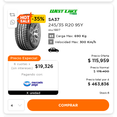
-
35%
SA37
245/35 R20 95Y
sku:
15517
95
690
Kg
Carga Max:
Y
300
Km/h
Velocidad Max:
Precio Oferta
Precio Especial:
$
115,959
6 cuotas x
$19,326
Precio Normal
(sin intereses)
$
178,400
Pagando con:
Precio total por
4
$
463,836
X unidad
Stock:
6
COMPRAR