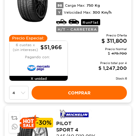
98
750
Kg
Carga Max:
Y
300
Km/h
Velocidad Max:
RunFlat
H/T - CARRETERA
Precio Oferta
Precio Especial:
$
311,800
6 cuotas x
$51,966
Precio Normal
(sin intereses)
$
479,700
Pagando con:
Precio total por
4
$
1,247,200
X unidad
Stock:
6
COMPRAR
-
30%
PILOT
SPORT 4