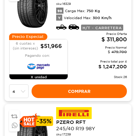
sku:
16329
98
750
Kg
Carga Max:
Y
300
Km/h
Velocidad Max:
H/T - CARRETERA
Precio Oferta
Precio Especial:
$
311,800
6 cuotas x
$51,966
Precio Normal
(sin intereses)
$
479,700
Pagando con:
Precio total por
4
$
1,247,200
X unidad
Stock:
26
COMPRAR
-
35%
PZERO RFT
245/40 R19 98Y
sku:
17239