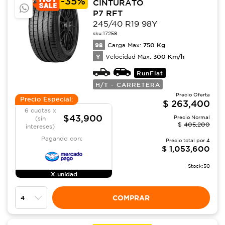
-
35%
CINTURATO
P7 RFT
245/40 R19 98Y
sku:
17258
98
750
Kg
Carga Max:
Y
300
Km/h
Velocidad Max:
RunFlat
H/T - CARRETERA
Precio Oferta
Precio Especial:
$
263,400
6 cuotas x
$43,900
Precio Normal
(sin
$
405,200
intereses)
Pagando con:
Precio total por
4
$
1,053,600
Stock:
50
X unidad
COMPRAR