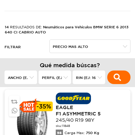
14
Neumáticos para Vehículos BMW SERIE 6 2013
RESULTADOS DE:
640 CI CABRIO AUTO
FILTRAR
Qué medida búscas?
-
35%
EAGLE
F1 ASYMMETRIC 5
245/40 R19 98Y
sku:
11848
98
750
Kg
Carga Max: