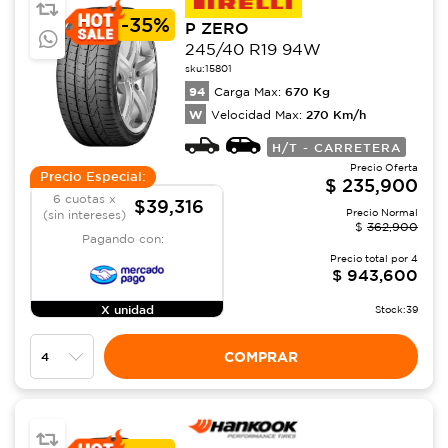
-
35%
P ZERO
245/40 R19 94W
sku:
15801
94
670
Kg
Carga Max:
W
270
Km/h
Velocidad Max:
H/T - CARRETERA
Precio Oferta
Precio Especial:
$
235,900
6 cuotas x
$39,316
Precio Normal
(sin intereses)
$
362,900
Pagando con:
Precio total por
4
$
943,600
X unidad
Stock:
39
COMPRAR