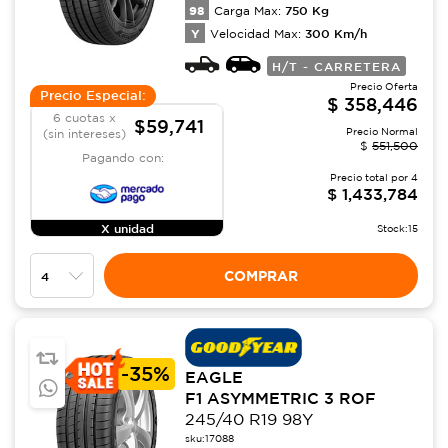
98
750
Kg
Carga Max:
Y
300
Km/h
Velocidad Max:
H/T - CARRETERA
Precio Oferta
Precio Especial:
$
358,446
6 cuotas x
$59,741
Precio Normal
(sin intereses)
$
551,500
Pagando con:
Precio total por
4
$
1,433,784
X unidad
Stock:
15
COMPRAR
-
35%
EAGLE
F1 ASYMMETRIC 3 ROF
245/40 R19 98Y
sku:
17088