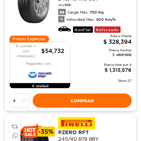
sku:
8691
98
750
Kg
Carga Max:
Y
300
Km/h
Velocidad Max:
RunFlat
Reforzado
Precio Oferta
Precio Especial:
$
328,394
6 cuotas x
$54,732
Precio Normal
(sin
$
469,100
intereses)
Pagando con:
Precio total por
4
$
1,313,576
Stock:
27
X unidad
COMPRAR
-
35%
PZERO RFT
245/40 R19 98Y