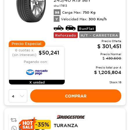
245/40 R19 98Y
sku:
17813
98
750
Kg
Carga Max:
Y
300
Km/h
Velocidad Max:
RunFlat
Reforzado
H/T - CARRETERA
Precio Oferta
Precio Especial:
$
301,451
6 cuotas x
$50,241
Precio Normal
(sin intereses)
$
430,600
Pagando con:
Precio total por
4
$
1,205,804
X unidad
Stock:
18
COMPRAR
-
35%
TURANZA