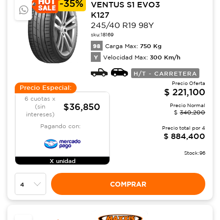
-
35%
VENTUS S1 EVO3
K127
245/40 R19 98Y
sku:
18169
98
750
Kg
Carga Max:
Y
300
Km/h
Velocidad Max:
H/T - CARRETERA
Precio Oferta
Precio Especial:
$
221,100
6 cuotas x
$36,850
Precio Normal
(sin
$
340,200
intereses)
Pagando con:
Precio total por
4
$
884,400
Stock:
96
X unidad
COMPRAR