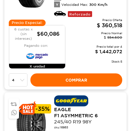
Y
300
Km/h
Velocidad Max:
Reforzado
Precio Oferta
Precio Especial:
$
360,518
6 cuotas x
$60,086
Precio Normal
(sin
$
554,600
intereses)
Pagando con:
Precio total por
4
$
1,442,072
Stock:
5
X unidad
COMPRAR
-
35%
EAGLE
F1 ASYMMETRIC 6
245/40 R19 98Y
sku:
16863