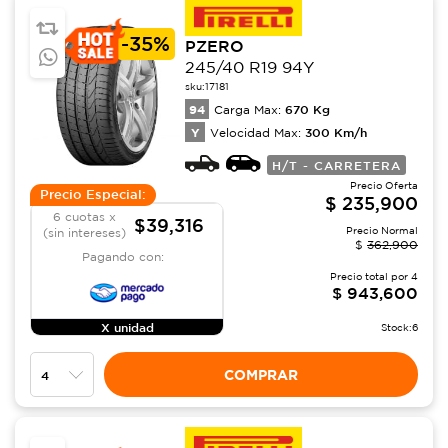
-
35%
PZERO
245/40 R19 94Y
sku:
17181
94
670
Kg
Carga Max:
Y
300
Km/h
Velocidad Max:
H/T - CARRETERA
Precio Oferta
Precio Especial:
$
235,900
6 cuotas x
$39,316
Precio Normal
(sin intereses)
$
362,900
Pagando con:
Precio total por
4
$
943,600
X unidad
Stock:
6
COMPRAR