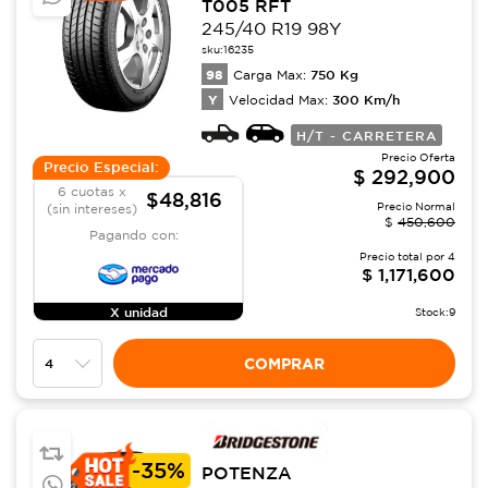
T005 RFT
245/40 R19 98Y
sku:
16235
98
750
Kg
Carga Max:
Y
300
Km/h
Velocidad Max:
H/T - CARRETERA
Precio Oferta
Precio Especial:
$
292,900
6 cuotas x
$48,816
Precio Normal
(sin intereses)
$
450,600
Pagando con:
Precio total por
4
$
1,171,600
X unidad
Stock:
9
COMPRAR
-
35%
POTENZA