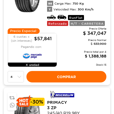
98
750
Kg
Carga Max:
Y
300
Km/h
Velocidad Max:
RunFlat
Reforzado
H/T - CARRETERA
Precio Oferta
Precio Especial:
$
347,047
6 cuotas x
$57,841
Precio Normal
(sin intereses)
$
533,900
Pagando con:
Precio total por
4
$
1,388,188
X unidad
Stock:
15
COMPRAR
-
30%
PRIMACY
3 ZP
245/40 R19 98Y