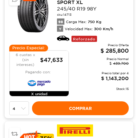
SPORT XL
245/40 R19 98Y
sku:
14713
98
750
Kg
Carga Max:
Y
300
Km/h
Velocidad Max:
Reforzado
Precio Oferta
Precio Especial:
$
285,800
6 cuotas x
$47,633
Precio Normal
(sin
$
439,700
intereses)
Pagando con:
Precio total por
4
$
1,143,200
Stock:
15
X unidad
COMPRAR