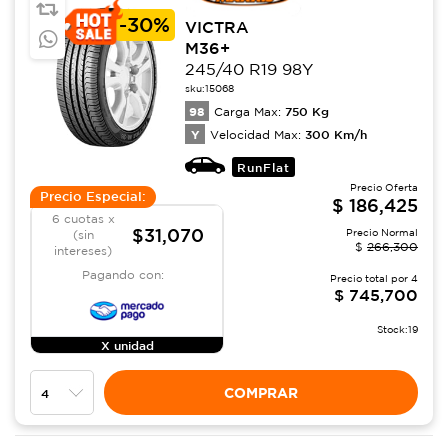
-
30%
VICTRA
M36+
245/40 R19 98Y
sku:
15068
98
750
Kg
Carga Max:
Y
300
Km/h
Velocidad Max:
RunFlat
Precio Oferta
Precio Especial:
$
186,425
6 cuotas x
$31,070
Precio Normal
(sin
$
266,300
intereses)
Pagando con:
Precio total por
4
$
745,700
Stock:
19
X unidad
COMPRAR