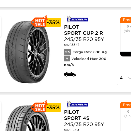
Prec
-
35%
PILOT
6 
(sin
SPORT CUP 2 R
245/35 R20 95Y
sku:
13347
95
690
Kg
Carga Max:
Y
300
Velocidad Max:
Km/h
Prec
-
35%
PILOT
6 
(sin
SPORT 4S
245/35 R20 95Y
sku:
11250