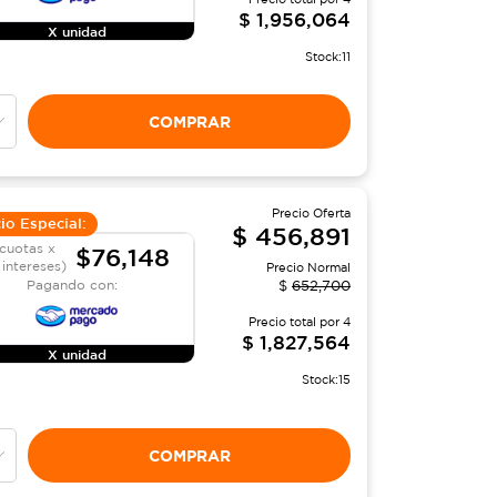
$
1,956,064
X unidad
Stock:
11
COMPRAR
Precio Oferta
io Especial:
$
456,891
cuotas x
$76,148
 intereses)
Precio Normal
Pagando con:
$
652,700
Precio total por
4
$
1,827,564
X unidad
Stock:
15
COMPRAR