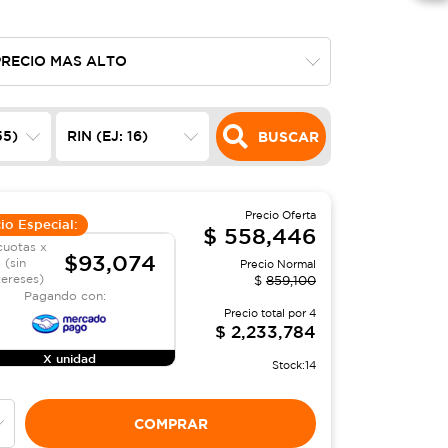
BUSCAR
Precio Oferta
io Especial:
$
558,446
cuotas x
$93,074
(sin
Precio Normal
tereses)
$
859,100
Pagando con:
Precio total por
4
$
2,233,784
X unidad
Stock:
14
COMPRAR