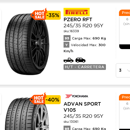
Prec
-
35%
PZERO RFT
6 
(sin
245/35 R20 95Y
sku:
16339
95
690
Kg
Carga Max:
Y
300
Velocidad Max:
Km/h
H/T - CARRETERA
Prec
-
40%
ADVAN SPORT
6 
(sin
V105
245/35 R20 95Y
sku:
13061
95
690
Kg
Carga Max: