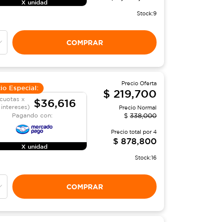
X unidad
Stock:
9
COMPRAR
Precio Oferta
io Especial:
$
219,700
cuotas x
$36,616
 intereses)
Precio Normal
Pagando con:
$
338,000
Precio total por
4
$
878,800
X unidad
Stock:
16
COMPRAR