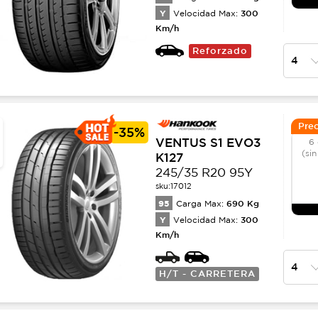
Y
300
Velocidad Max:
Km/h
Reforzado
Prec
-
35%
VENTUS S1 EVO3
6 
(sin
K127
245/35 R20 95Y
sku:
17012
95
690
Kg
Carga Max:
Y
300
Velocidad Max:
Km/h
H/T - CARRETERA