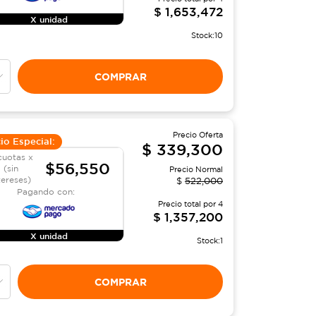
$
1,653,472
X unidad
Stock:
10
COMPRAR
Precio Oferta
io Especial:
$
339,300
cuotas x
$56,550
(sin
Precio Normal
tereses)
$
522,000
Pagando con:
Precio total por
4
$
1,357,200
X unidad
Stock:
1
COMPRAR