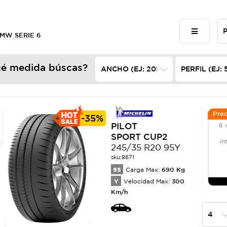
BMW SERIE 6
é medida búscas?
Prec
-
35%
PILOT
6 
SPORT CUP2
in
245/35 R20 95Y
sku:
8671
95
690
Kg
Carga Max:
Y
300
Velocidad Max:
Km/h