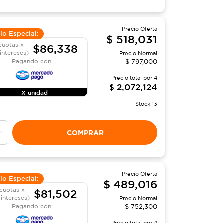
Precio Oferta
io Especial:
$
518,031
cuotas x
$86,338
 intereses)
Precio Normal
Pagando con:
$
797,000
Precio total por
4
$
2,072,124
X unidad
Stock:
13
COMPRAR
Precio Oferta
io Especial:
$
489,016
cuotas x
$81,502
 intereses)
Precio Normal
Pagando con:
$
752,300
Precio total por
4