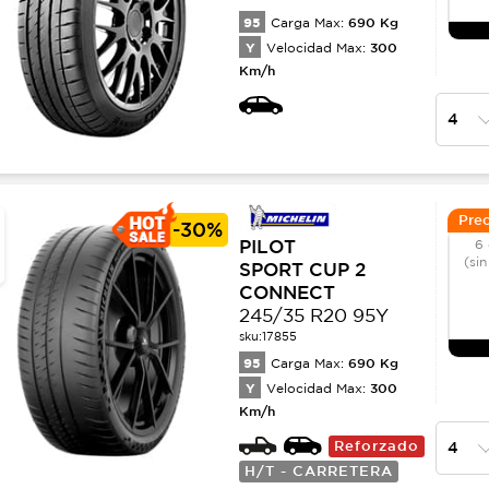
95
690
Kg
Carga Max:
Y
300
Velocidad Max:
Km/h
Prec
-
30%
PILOT
6 
(sin
SPORT CUP 2
CONNECT
245/35 R20 95Y
sku:
17855
95
690
Kg
Carga Max:
Y
300
Velocidad Max:
Km/h
Reforzado
H/T - CARRETERA