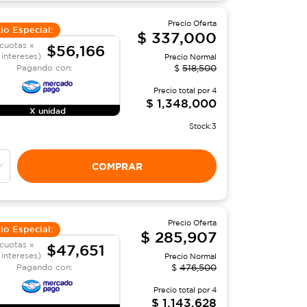
Precio Oferta
io Especial:
$
337,000
cuotas x
$56,166
 intereses)
Precio Normal
Pagando con:
$
518,500
Precio total por
4
$
1,348,000
X unidad
Stock:
3
COMPRAR
Precio Oferta
io Especial:
$
285,907
cuotas x
$47,651
 intereses)
Precio Normal
Pagando con:
$
476,500
Precio total por
4
$
1,143,628