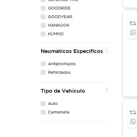
GOODRIDE
GOODYEAR
HANKOOK
KUMHO
LING LONG
Neumáticos Especificos
MAXXIS
MICHELIN
Antipinchazos
NEXEN
Reforzados
PIRELLI
WESTLAKE
Tipo de Vehículo
YOKOHAMA
Auto
Camioneta