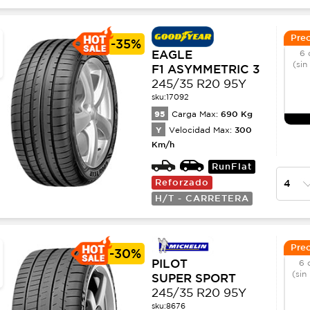
Prec
-
35%
EAGLE
6 
(sin
F1 ASYMMETRIC 3
245/35 R20 95Y
sku:
17092
95
690
Kg
Carga Max:
Y
300
Velocidad Max:
Km/h
RunFlat
Reforzado
H/T - CARRETERA
Prec
-
30%
PILOT
6 
(sin
SUPER SPORT
245/35 R20 95Y
sku:
8676