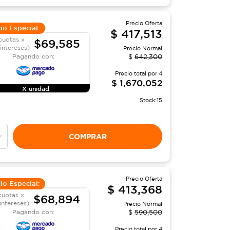
Precio Oferta
io Especial:
$
417,513
cuotas x
$69,585
 intereses)
Precio Normal
Pagando con:
$
642,300
Precio total por
4
$
1,670,052
X unidad
Stock:
15
COMPRAR
Precio Oferta
io Especial:
$
413,368
cuotas x
$68,894
 intereses)
Precio Normal
Pagando con:
$
590,500
Precio total por
4