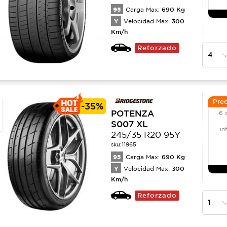
95
690
Kg
Carga Max:
Y
300
Velocidad Max:
Km/h
Reforzado
Prec
-
35%
POTENZA
6 
S007 XL
in
245/35 R20 95Y
sku:
11965
95
690
Kg
Carga Max:
Y
300
Velocidad Max:
Km/h
Reforzado