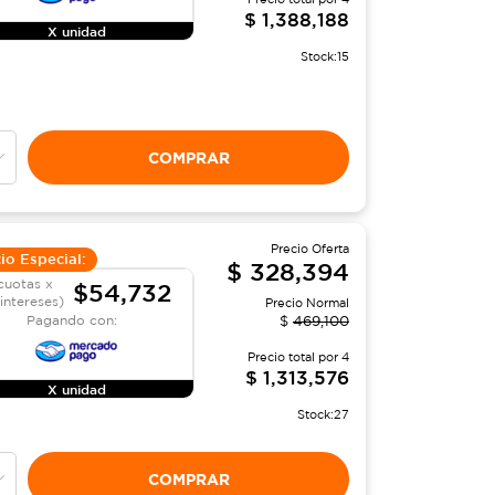
$
1,388,188
X unidad
Stock:
15
COMPRAR
Precio Oferta
io Especial:
$
328,394
cuotas x
$54,732
 intereses)
Precio Normal
Pagando con:
$
469,100
Precio total por
4
$
1,313,576
X unidad
Stock:
27
COMPRAR