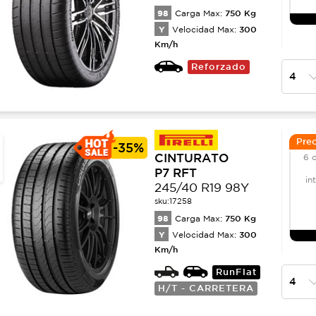
98
750
Kg
Carga Max:
Y
300
Velocidad Max:
Km/h
Reforzado
Prec
-
35%
CINTURATO
6 
P7 RFT
in
245/40 R19 98Y
sku:
17258
98
750
Kg
Carga Max:
Y
300
Velocidad Max:
Km/h
RunFlat
H/T - CARRETERA