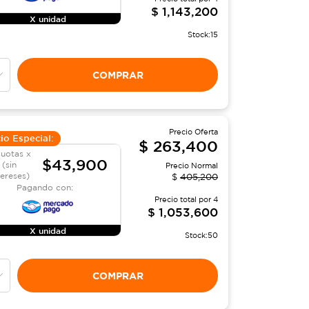
$
1,143,200
X unidad
Stock:
15
COMPRAR
Precio Oferta
io Especial:
$
263,400
cuotas x
$43,900
(sin
Precio Normal
tereses)
$
405,200
Pagando con:
Precio total por
4
$
1,053,600
X unidad
Stock:
50
COMPRAR