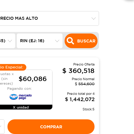
BUSCAR
Precio Oferta
io Especial:
$
360,518
cuotas x
$60,086
(sin
Precio Normal
tereses)
$
554,600
Pagando con:
Precio total por
4
$
1,442,072
X unidad
Stock:
5
COMPRAR