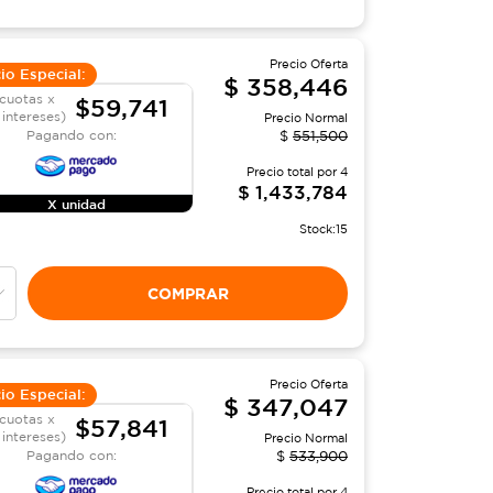
Precio Oferta
io Especial:
$
358,446
cuotas x
$59,741
 intereses)
Precio Normal
Pagando con:
$
551,500
Precio total por
4
$
1,433,784
X unidad
Stock:
15
COMPRAR
Precio Oferta
io Especial:
$
347,047
cuotas x
$57,841
 intereses)
Precio Normal
Pagando con:
$
533,900
Precio total por
4