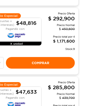
Precio Oferta
io Especial:
$
292,900
cuotas x
$48,816
 intereses)
Precio Normal
Pagando con:
$
450,600
Precio total por
4
$
1,171,600
X unidad
Stock:
9
COMPRAR
Precio Oferta
io Especial:
$
285,800
cuotas x
$47,633
 intereses)
Precio Normal
Pagando con:
$
439,700
Precio total por
4