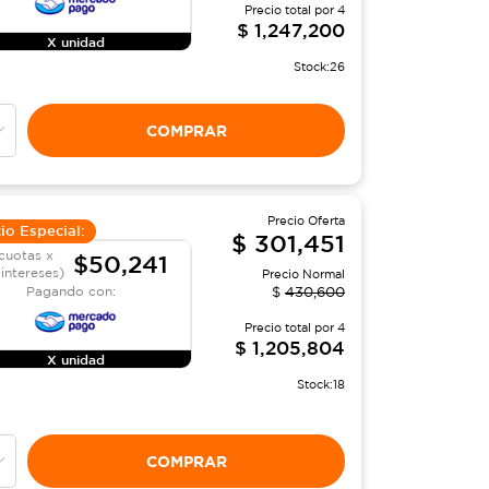
Precio total por
4
$
1,247,200
X unidad
Stock:
26
COMPRAR
Precio Oferta
io Especial:
$
301,451
cuotas x
$50,241
 intereses)
Precio Normal
Pagando con:
$
430,600
Precio total por
4
$
1,205,804
X unidad
Stock:
18
COMPRAR