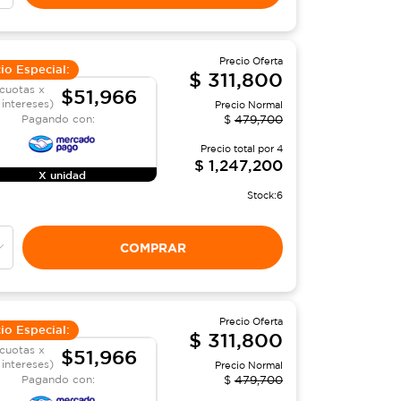
Precio Oferta
io Especial:
$
311,800
cuotas x
$51,966
 intereses)
Precio Normal
Pagando con:
$
479,700
Precio total por
4
$
1,247,200
X unidad
Stock:
6
COMPRAR
Precio Oferta
io Especial:
$
311,800
cuotas x
$51,966
 intereses)
Precio Normal
Pagando con:
$
479,700