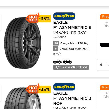
Prec
-
35%
EAGLE
6 
(sin
F1 ASYMMETRIC 6
245/40 R19 98Y
sku:
16863
98
750
Kg
Carga Max:
Y
300
Velocidad Max:
Km/h
H/T - CARRETERA
Prec
-
35%
EAGLE
6 
(sin
F1 ASYMMETRIC 3
ROF
245/40 R19 98Y