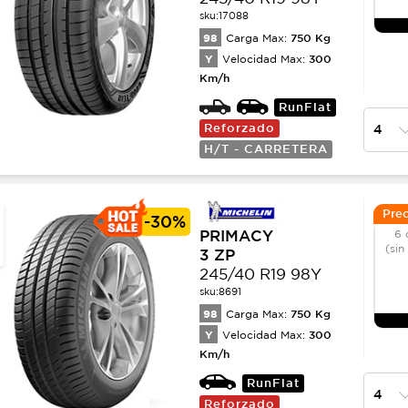
sku:
17088
98
750
Kg
Carga Max:
Y
300
Velocidad Max:
Km/h
RunFlat
Reforzado
H/T - CARRETERA
Prec
-
30%
PRIMACY
6 
(sin
3 ZP
245/40 R19 98Y
sku:
8691
98
750
Kg
Carga Max:
Y
300
Velocidad Max:
Km/h
RunFlat
Reforzado