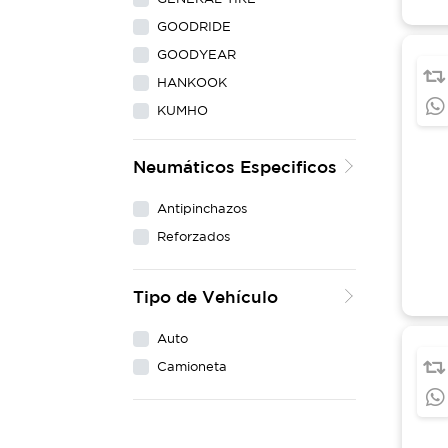
GOODRIDE
GOODYEAR
HANKOOK
KUMHO
LING LONG
Neumáticos Especificos
MAXXIS
MICHELIN
Antipinchazos
NEXEN
Reforzados
PIRELLI
WESTLAKE
Tipo de Vehículo
YOKOHAMA
Auto
Camioneta