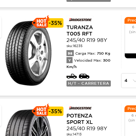
Prec
-
35%
TURANZA
6 
(sin
T005 RFT
245/40 R19 98Y
sku:
16235
98
750
Kg
Carga Max:
Y
300
Velocidad Max:
Km/h
H/T - CARRETERA
Prec
-
35%
POTENZA
6 
(sin
SPORT XL
245/40 R19 98Y
sku:
14713