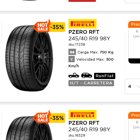
Prec
-
35%
PZERO RFT
6 
(sin
245/40 R19 98Y
sku:
17239
98
750
Kg
Carga Max:
Y
300
Velocidad Max:
Km/h
RunFlat
H/T - CARRETERA
Prec
-
35%
PZERO RFT
6 
(sin
245/40 R19 98Y
sku:
16329