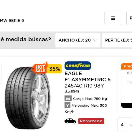
BMW SERIE 6
é medida búscas?
Prec
-
35%
EAGLE
6 
F1 ASYMMETRIC 5
in
245/40 R19 98Y
sku:
11848
98
750
Kg
Carga Max:
Y
300
Velocidad Max:
Km/h
Reforzado