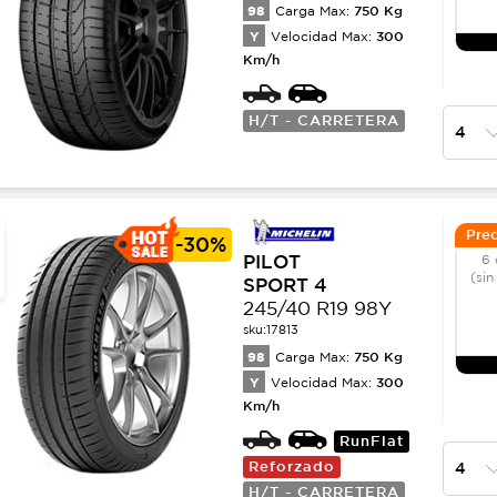
98
750
Kg
Carga Max:
Y
300
Velocidad Max:
Km/h
H/T - CARRETERA
Prec
-
30%
PILOT
6 
(sin
SPORT 4
245/40 R19 98Y
sku:
17813
98
750
Kg
Carga Max:
Y
300
Velocidad Max:
Km/h
RunFlat
Reforzado
H/T - CARRETERA