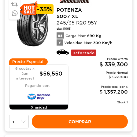
-
35%
POTENZA
S007 XL
245/35 R20 95Y
sku:
11965
95
690
Kg
Carga Max:
Y
300
Km/h
Velocidad Max:
Reforzado
Precio Oferta
Precio Especial:
$
339,300
6 cuotas x
$56,550
Precio Normal
(sin
$
522,000
intereses)
Pagando con:
Precio total por
4
$
1,357,200
Stock:
1
X unidad
COMPRAR