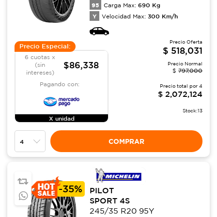
95
690
Kg
Carga Max:
Y
300
Km/h
Velocidad Max:
Precio Oferta
Precio Especial:
$
518,031
6 cuotas x
$86,338
Precio Normal
(sin
$
797,000
intereses)
Pagando con:
Precio total por
4
$
2,072,124
Stock:
13
X unidad
COMPRAR
-
35%
PILOT
SPORT 4S
245/35 R20 95Y