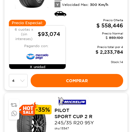
Y
300
Km/h
Velocidad Max:
Precio Oferta
Precio Especial:
$
558,446
6 cuotas x
$93,074
Precio Normal
(sin
$
859,100
intereses)
Pagando con:
Precio total por
4
$
2,233,784
Stock:
14
X unidad
COMPRAR
-
35%
PILOT
SPORT CUP 2 R
245/35 R20 95Y
sku:
13347