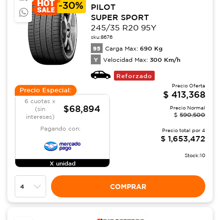
-
30%
PILOT
SUPER SPORT
245/35 R20 95Y
sku:
8676
95
690
Kg
Carga Max:
Y
300
Km/h
Velocidad Max:
Reforzado
Precio Oferta
Precio Especial:
$
413,368
6 cuotas x
$68,894
Precio Normal
(sin
$
590,500
intereses)
Pagando con:
Precio total por
4
$
1,653,472
Stock:
10
X unidad
COMPRAR