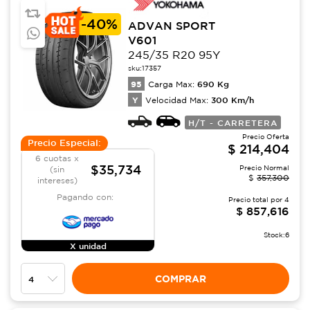
-
40%
ADVAN SPORT
V601
245/35 R20 95Y
sku:
17357
95
690
Kg
Carga Max:
Y
300
Km/h
Velocidad Max:
H/T - CARRETERA
Precio Oferta
Precio Especial:
$
214,404
6 cuotas x
$35,734
Precio Normal
(sin
$
357,300
intereses)
Pagando con:
Precio total por
4
$
857,616
Stock:
6
X unidad
COMPRAR