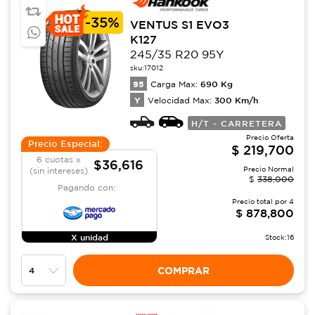
-
35%
VENTUS S1 EVO3
K127
245/35 R20 95Y
sku:
17012
95
690
Kg
Carga Max:
Y
300
Km/h
Velocidad Max:
H/T - CARRETERA
Precio Oferta
Precio Especial:
$
219,700
6 cuotas x
$36,616
Precio Normal
(sin intereses)
$
338,000
Pagando con:
Precio total por
4
$
878,800
X unidad
Stock:
16
COMPRAR