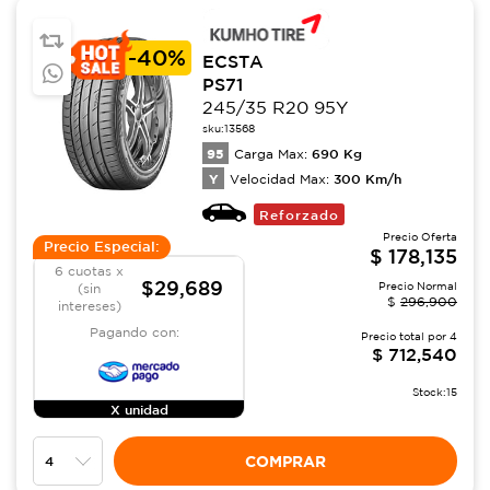
-
40%
ECSTA
PS71
245/35 R20 95Y
sku:
13568
95
690
Kg
Carga Max:
Y
300
Km/h
Velocidad Max:
Reforzado
Precio Oferta
Precio Especial:
$
178,135
6 cuotas x
$29,689
Precio Normal
(sin
$
296,900
intereses)
Pagando con:
Precio total por
4
$
712,540
Stock:
15
X unidad
COMPRAR