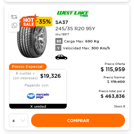
-
35%
SA37
245/35 R20 95Y
sku:
15517
95
690
Kg
Carga Max:
Y
300
Km/h
Velocidad Max:
Precio Oferta
Precio Especial:
$
115,959
6 cuotas x
$19,326
Precio Normal
(sin intereses)
$
178,400
Pagando con:
Precio total por
4
$
463,836
X unidad
Stock:
6
COMPRAR