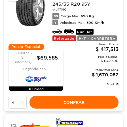
245/35 R20 95Y
sku:
17092
95
690
Kg
Carga Max:
Y
300
Km/h
Velocidad Max:
RunFlat
Reforzado
H/T - CARRETERA
Precio Oferta
Precio Especial:
$
417,513
6 cuotas x
$69,585
Precio Normal
(sin
$
642,300
intereses)
Pagando con:
Precio total por
4
$
1,670,052
Stock:
15
X unidad
COMPRAR