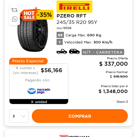
-
35%
PZERO RFT
245/35 R20 95Y
sku:
16339
95
690
Kg
Carga Max:
Y
300
Km/h
Velocidad Max:
H/T - CARRETERA
Precio Oferta
Precio Especial:
$
337,000
6 cuotas x
$56,166
Precio Normal
(sin intereses)
$
518,500
Pagando con:
Precio total por
4
$
1,348,000
X unidad
Stock:
3
COMPRAR