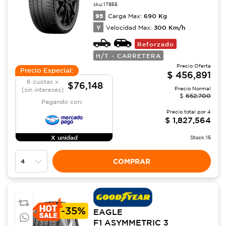
sku:
17855
95
690
Kg
Carga Max:
Y
300
Km/h
Velocidad Max:
Reforzado
H/T - CARRETERA
Precio Oferta
Precio Especial:
$
456,891
6 cuotas x
$76,148
Precio Normal
(sin intereses)
$
652,700
Pagando con:
Precio total por
4
$
1,827,564
X unidad
Stock:
15
COMPRAR
-
35%
EAGLE
F1 ASYMMETRIC 3