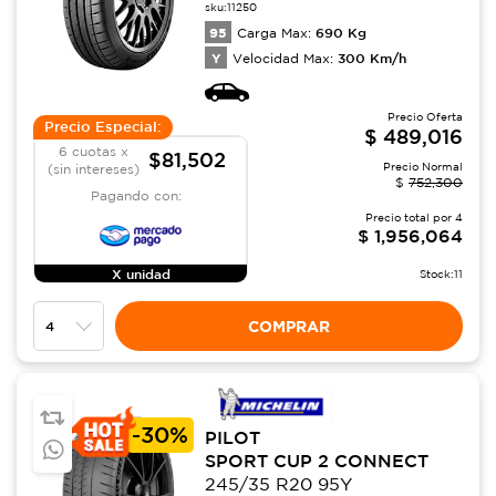
sku:
11250
95
690
Kg
Carga Max:
Y
300
Km/h
Velocidad Max:
Precio Oferta
Precio Especial:
$
489,016
6 cuotas x
$81,502
Precio Normal
(sin intereses)
$
752,300
Pagando con:
Precio total por
4
$
1,956,064
X unidad
Stock:
11
COMPRAR
-
30%
PILOT
SPORT CUP 2 CONNECT
245/35 R20 95Y