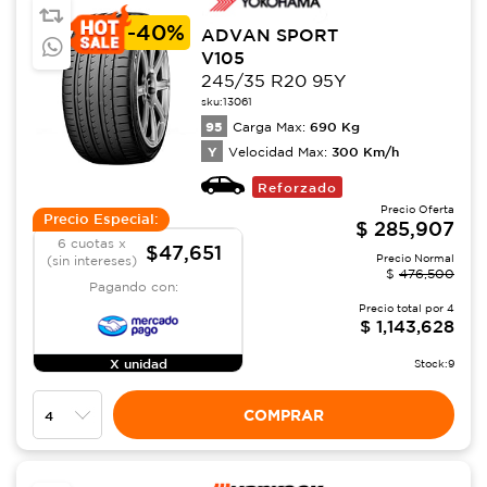
-
40%
ADVAN SPORT
V105
245/35 R20 95Y
sku:
13061
95
690
Kg
Carga Max:
Y
300
Km/h
Velocidad Max:
Reforzado
Precio Oferta
Precio Especial:
$
285,907
6 cuotas x
$47,651
Precio Normal
(sin intereses)
$
476,500
Pagando con:
Precio total por
4
$
1,143,628
X unidad
Stock:
9
COMPRAR