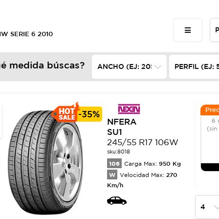
MW SERIE 6 2010
é medida búscas?
Prec
-
35%
NFERA
6 
(sin
SU1
245/55 R17 106W
sku:
8018
106
950
Kg
Carga Max:
W
270
Velocidad Max:
Km/h