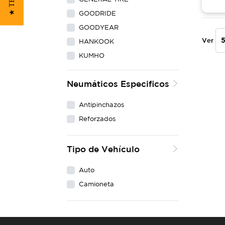
GOODRIDE
GOODYEAR
Ver
HANKOOK
KUMHO
LING LONG
Neumáticos Especificos
MAXXIS
MICHELIN
Antipinchazos
NEXEN
Reforzados
PIRELLI
WESTLAKE
Tipo de Vehículo
YOKOHAMA
Auto
Camioneta