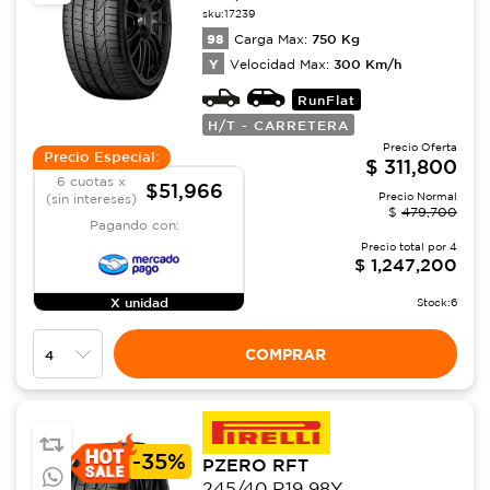
sku:
17239
98
750
Kg
Carga Max:
Y
300
Km/h
Velocidad Max:
RunFlat
H/T - CARRETERA
Precio Oferta
Precio Especial:
$
311,800
6 cuotas x
$51,966
Precio Normal
(sin intereses)
$
479,700
Pagando con:
Precio total por
4
$
1,247,200
X unidad
Stock:
6
COMPRAR
-
35%
PZERO RFT
245/40 R19 98Y