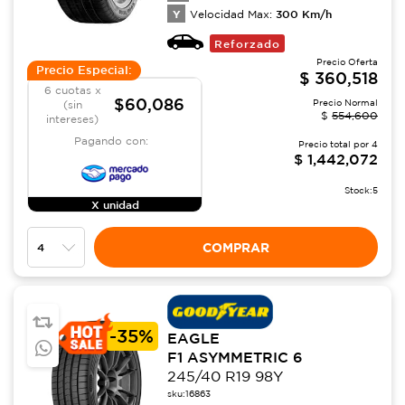
Y
300
Km/h
Velocidad Max:
Reforzado
Precio Oferta
Precio Especial:
$
360,518
6 cuotas x
$60,086
Precio Normal
(sin
$
554,600
intereses)
Pagando con:
Precio total por
4
$
1,442,072
Stock:
5
X unidad
COMPRAR
-
35%
EAGLE
F1 ASYMMETRIC 6
245/40 R19 98Y
sku:
16863