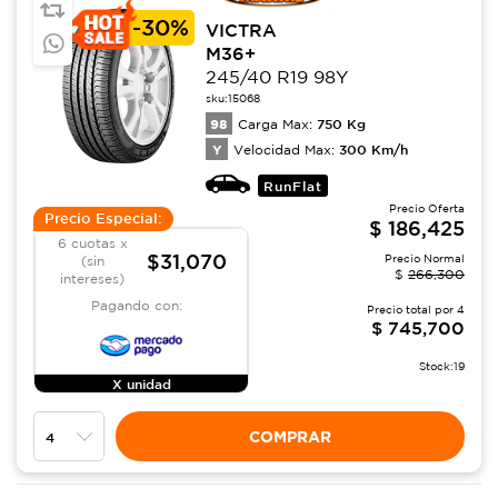
-
30%
VICTRA
M36+
245/40 R19 98Y
sku:
15068
98
750
Kg
Carga Max:
Y
300
Km/h
Velocidad Max:
RunFlat
Precio Oferta
Precio Especial:
$
186,425
6 cuotas x
$31,070
Precio Normal
(sin
$
266,300
intereses)
Pagando con:
Precio total por
4
$
745,700
Stock:
19
X unidad
COMPRAR