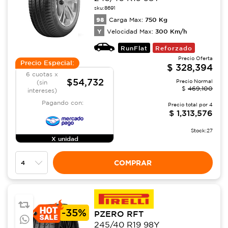
sku:
8691
98
750
Kg
Carga Max:
Y
300
Km/h
Velocidad Max:
RunFlat
Reforzado
Precio Oferta
Precio Especial:
$
328,394
6 cuotas x
$54,732
Precio Normal
(sin
$
469,100
intereses)
Pagando con:
Precio total por
4
$
1,313,576
Stock:
27
X unidad
COMPRAR
-
35%
PZERO RFT
245/40 R19 98Y