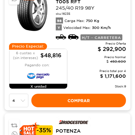
T005 RFT
245/40 R19 98Y
sku:
16235
98
750
Kg
Carga Max:
Y
300
Km/h
Velocidad Max:
H/T - CARRETERA
Precio Oferta
Precio Especial:
$
292,900
6 cuotas x
$48,816
Precio Normal
(sin intereses)
$
450,600
Pagando con:
Precio total por
4
$
1,171,600
X unidad
Stock:
9
COMPRAR
-
35%
POTENZA