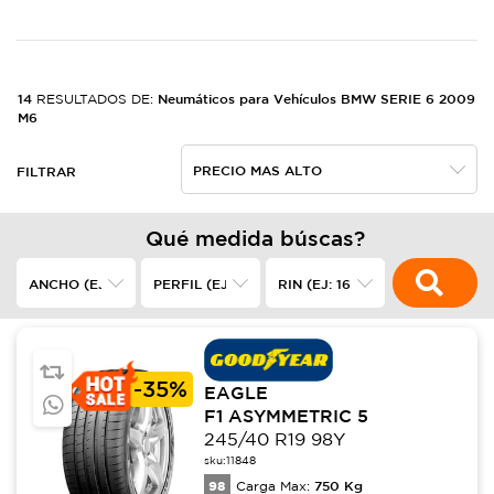
14
Neumáticos para Vehículos BMW SERIE 6 2009
RESULTADOS DE:
M6
FILTRAR
Qué medida búscas?
-
35%
EAGLE
F1 ASYMMETRIC 5
245/40 R19 98Y
sku:
11848
98
750
Kg
Carga Max: