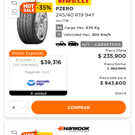
-
35%
PZERO
245/40 R19 94Y
sku:
17181
94
670
Kg
Carga Max:
Y
300
Km/h
Velocidad Max:
H/T - CARRETERA
Precio Oferta
Precio Especial:
$
235,900
6 cuotas x
$39,316
Precio Normal
(sin intereses)
$
362,900
Pagando con:
Precio total por
4
$
943,600
X unidad
Stock:
6
COMPRAR