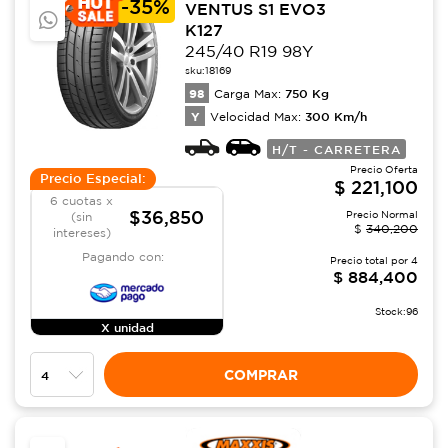
-
35%
VENTUS S1 EVO3
K127
245/40 R19 98Y
sku:
18169
98
750
Kg
Carga Max:
Y
300
Km/h
Velocidad Max:
H/T - CARRETERA
Precio Oferta
Precio Especial:
$
221,100
6 cuotas x
$36,850
Precio Normal
(sin
$
340,200
intereses)
Pagando con:
Precio total por
4
$
884,400
Stock:
96
X unidad
COMPRAR