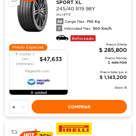
SPORT XL
245/40 R19 98Y
sku:
14713
98
750
Kg
Carga Max:
Y
300
Km/h
Velocidad Max:
Reforzado
Precio Oferta
Precio Especial:
$
285,800
6 cuotas x
$47,633
Precio Normal
(sin
$
439,700
intereses)
Pagando con:
Precio total por
4
$
1,143,200
Stock:
15
X unidad
COMPRAR