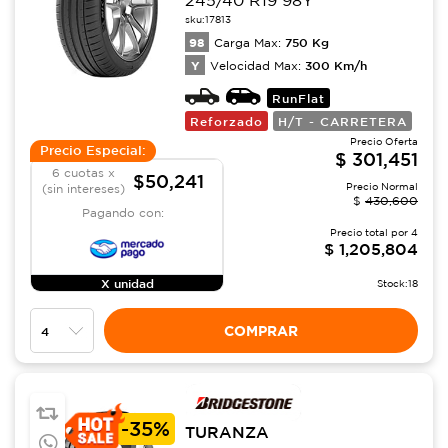
245/40 R19 98Y
sku:
17813
98
750
Kg
Carga Max:
Y
300
Km/h
Velocidad Max:
RunFlat
Reforzado
H/T - CARRETERA
Precio Oferta
Precio Especial:
$
301,451
6 cuotas x
$50,241
Precio Normal
(sin intereses)
$
430,600
Pagando con:
Precio total por
4
$
1,205,804
X unidad
Stock:
18
COMPRAR
-
35%
TURANZA