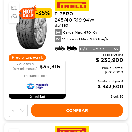
-
35%
P ZERO
245/40 R19 94W
sku:
15801
94
670
Kg
Carga Max:
W
270
Km/h
Velocidad Max:
H/T - CARRETERA
Precio Oferta
Precio Especial:
$
235,900
6 cuotas x
$39,316
Precio Normal
(sin intereses)
$
362,900
Pagando con:
Precio total por
4
$
943,600
X unidad
Stock:
39
COMPRAR