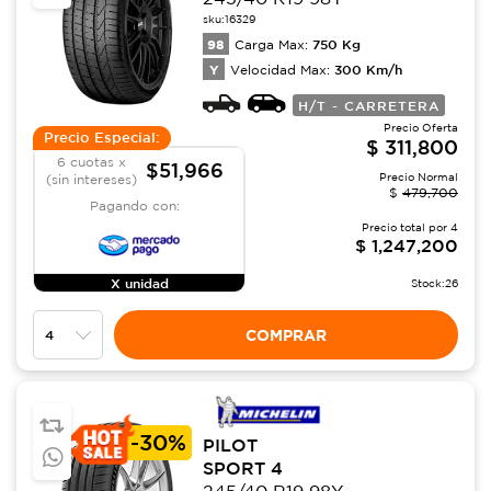
sku:
16329
98
750
Kg
Carga Max:
Y
300
Km/h
Velocidad Max:
H/T - CARRETERA
Precio Oferta
Precio Especial:
$
311,800
6 cuotas x
$51,966
Precio Normal
(sin intereses)
$
479,700
Pagando con:
Precio total por
4
$
1,247,200
X unidad
Stock:
26
COMPRAR
-
30%
PILOT
SPORT 4