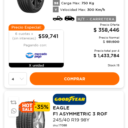
98
750
Kg
Carga Max:
Y
300
Km/h
Velocidad Max:
H/T - CARRETERA
Precio Oferta
Precio Especial:
$
358,446
6 cuotas x
$59,741
Precio Normal
(sin intereses)
$
551,500
Pagando con:
Precio total por
4
$
1,433,784
X unidad
Stock:
15
COMPRAR
-
35%
EAGLE
F1 ASYMMETRIC 3 ROF
245/40 R19 98Y
sku:
17088