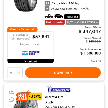
98
750
Kg
Carga Max:
Y
300
Km/h
Velocidad Max:
RunFlat
Reforzado
H/T - CARRETERA
Precio Oferta
Precio Especial:
$
347,047
6 cuotas x
$57,841
Precio Normal
(sin intereses)
$
533,900
Pagando con:
Precio total por
4
$
1,388,188
X unidad
Stock:
15
COMPRAR
-
30%
PRIMACY
3 ZP
245/40 R19 98Y