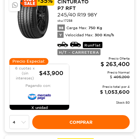
-
35%
CINTURATO
P7 RFT
245/40 R19 98Y
sku:
17258
98
750
Kg
Carga Max:
Y
300
Km/h
Velocidad Max:
RunFlat
H/T - CARRETERA
Precio Oferta
Precio Especial:
$
263,400
6 cuotas x
$43,900
Precio Normal
(sin
$
405,200
intereses)
Pagando con:
Precio total por
4
$
1,053,600
Stock:
50
X unidad
COMPRAR