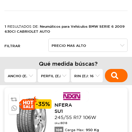
1
Neumáticos para Vehículos BMW SERIE 6 2009
RESULTADOS DE:
630CI CABRIOLET AUTO
FILTRAR
Qué medida búscas?
-
35%
NFERA
SU1
245/55 R17 106W
sku:
8018
106
950
Kg
Carga Max: