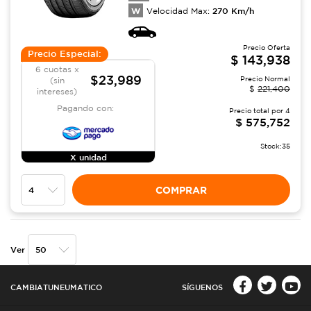
W
270
Km/h
Velocidad Max:
Precio Oferta
Precio Especial:
$
143,938
6 cuotas x
$23,989
Precio Normal
(sin
$
221,400
intereses)
Pagando con:
Precio total por
4
$
575,752
Stock:
35
X unidad
COMPRAR
Ver
CAMBIATUNEUMATICO
SÍGUENOS