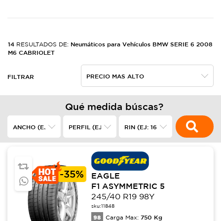
14
Neumáticos para Vehículos BMW SERIE 6 2008
RESULTADOS DE:
M6 CABRIOLET
FILTRAR
Qué medida búscas?
-
35%
EAGLE
F1 ASYMMETRIC 5
245/40 R19 98Y
sku:
11848
98
750
Kg
Carga Max: