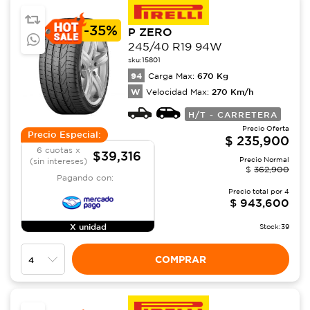
-
35%
P ZERO
245/40 R19 94W
sku:
15801
94
670
Kg
Carga Max:
W
270
Km/h
Velocidad Max:
H/T - CARRETERA
Precio Oferta
Precio Especial:
$
235,900
6 cuotas x
$39,316
Precio Normal
(sin intereses)
$
362,900
Pagando con:
Precio total por
4
$
943,600
X unidad
Stock:
39
COMPRAR