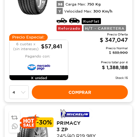
98
750
Kg
Carga Max:
Y
300
Km/h
Velocidad Max:
RunFlat
Reforzado
H/T - CARRETERA
Precio Oferta
Precio Especial:
$
347,047
6 cuotas x
$57,841
Precio Normal
(sin intereses)
$
533,900
Pagando con:
Precio total por
4
$
1,388,188
X unidad
Stock:
15
COMPRAR
-
30%
PRIMACY
3 ZP
245/40 R19 98Y