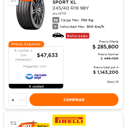
SPORT XL
245/40 R19 98Y
sku:
14713
98
750
Kg
Carga Max:
Y
300
Km/h
Velocidad Max:
Reforzado
Precio Oferta
Precio Especial:
$
285,800
6 cuotas x
$47,633
Precio Normal
(sin
$
439,700
intereses)
Pagando con:
Precio total por
4
$
1,143,200
Stock:
15
X unidad
COMPRAR