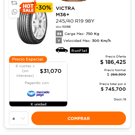
-
30%
VICTRA
M36+
245/40 R19 98Y
sku:
15068
98
750
Kg
Carga Max:
Y
300
Km/h
Velocidad Max:
RunFlat
Precio Oferta
Precio Especial:
$
186,425
6 cuotas x
$31,070
Precio Normal
(sin
$
266,300
intereses)
Pagando con:
Precio total por
4
$
745,700
Stock:
19
X unidad
COMPRAR