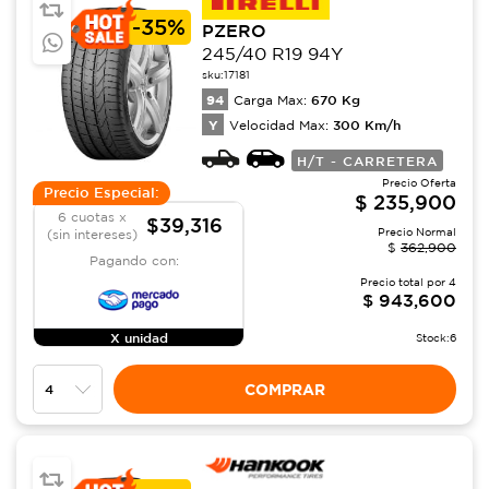
-
35%
PZERO
245/40 R19 94Y
sku:
17181
94
670
Kg
Carga Max:
Y
300
Km/h
Velocidad Max:
H/T - CARRETERA
Precio Oferta
Precio Especial:
$
235,900
6 cuotas x
$39,316
Precio Normal
(sin intereses)
$
362,900
Pagando con:
Precio total por
4
$
943,600
X unidad
Stock:
6
COMPRAR