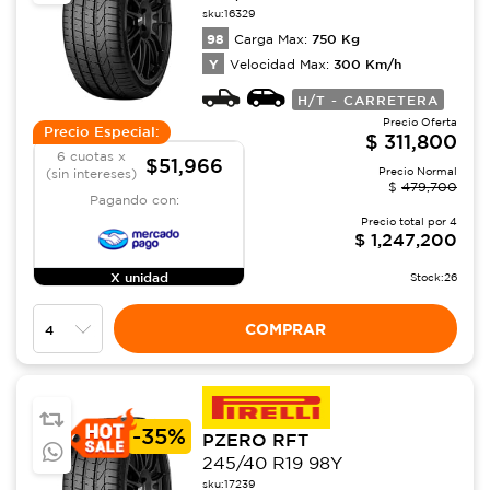
sku:
16329
98
750
Kg
Carga Max:
Y
300
Km/h
Velocidad Max:
H/T - CARRETERA
Precio Oferta
Precio Especial:
$
311,800
6 cuotas x
$51,966
Precio Normal
(sin intereses)
$
479,700
Pagando con:
Precio total por
4
$
1,247,200
X unidad
Stock:
26
COMPRAR
-
35%
PZERO RFT
245/40 R19 98Y
sku:
17239