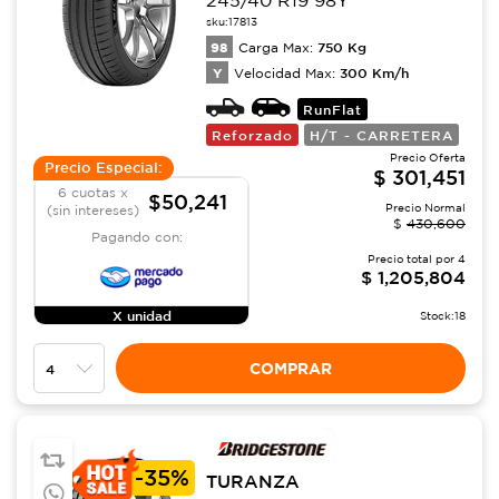
245/40 R19 98Y
sku:
17813
98
750
Kg
Carga Max:
Y
300
Km/h
Velocidad Max:
RunFlat
Reforzado
H/T - CARRETERA
Precio Oferta
Precio Especial:
$
301,451
6 cuotas x
$50,241
Precio Normal
(sin intereses)
$
430,600
Pagando con:
Precio total por
4
$
1,205,804
X unidad
Stock:
18
COMPRAR
-
35%
TURANZA