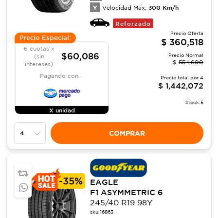
Y
300
Km/h
Velocidad Max:
Reforzado
Precio Oferta
Precio Especial:
$
360,518
6 cuotas x
$60,086
Precio Normal
(sin
$
554,600
intereses)
Pagando con:
Precio total por
4
$
1,442,072
Stock:
5
X unidad
COMPRAR
-
35%
EAGLE
F1 ASYMMETRIC 6
245/40 R19 98Y
sku:
16863