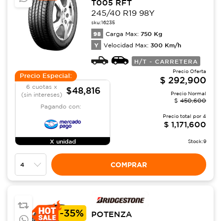
T005 RFT
245/40 R19 98Y
sku:
16235
98
750
Kg
Carga Max:
Y
300
Km/h
Velocidad Max:
H/T - CARRETERA
Precio Oferta
Precio Especial:
$
292,900
6 cuotas x
$48,816
Precio Normal
(sin intereses)
$
450,600
Pagando con:
Precio total por
4
$
1,171,600
X unidad
Stock:
9
COMPRAR
-
35%
POTENZA