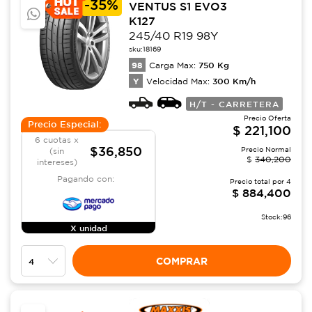
-
35%
VENTUS S1 EVO3
K127
245/40 R19 98Y
sku:
18169
98
750
Kg
Carga Max:
Y
300
Km/h
Velocidad Max:
H/T - CARRETERA
Precio Oferta
Precio Especial:
$
221,100
6 cuotas x
$36,850
Precio Normal
(sin
$
340,200
intereses)
Pagando con:
Precio total por
4
$
884,400
Stock:
96
X unidad
COMPRAR