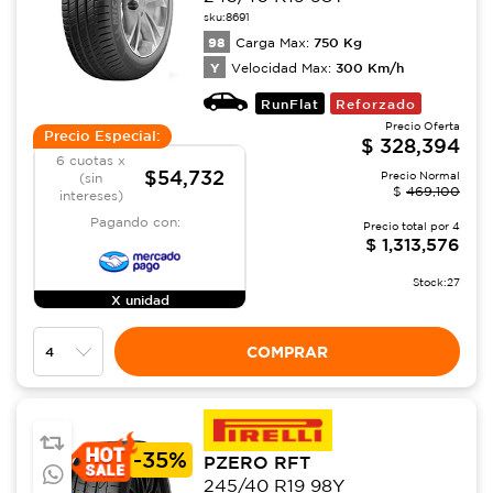
sku:
8691
98
750
Kg
Carga Max:
Y
300
Km/h
Velocidad Max:
RunFlat
Reforzado
Precio Oferta
Precio Especial:
$
328,394
6 cuotas x
$54,732
Precio Normal
(sin
$
469,100
intereses)
Pagando con:
Precio total por
4
$
1,313,576
Stock:
27
X unidad
COMPRAR
-
35%
PZERO RFT
245/40 R19 98Y