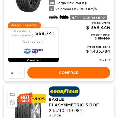
98
750
Kg
Carga Max:
Y
300
Km/h
Velocidad Max:
H/T - CARRETERA
Precio Oferta
Precio Especial:
$
358,446
6 cuotas x
$59,741
Precio Normal
(sin intereses)
$
551,500
Pagando con:
Precio total por
4
$
1,433,784
X unidad
Stock:
15
COMPRAR
-
35%
EAGLE
F1 ASYMMETRIC 3 ROF
245/40 R19 98Y
sku:
17088