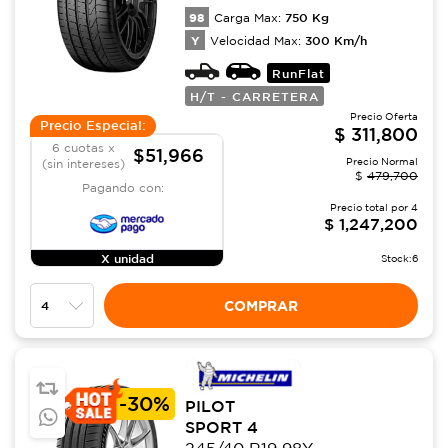
98
750
Kg
Carga Max:
Y
300
Km/h
Velocidad Max:
RunFlat
H/T - CARRETERA
Precio Oferta
Precio Especial:
$
311,800
6 cuotas x
$51,966
Precio Normal
(sin intereses)
$
479,700
Pagando con:
Precio total por
4
$
1,247,200
X unidad
Stock:
6
COMPRAR
-
30%
PILOT
SPORT 4