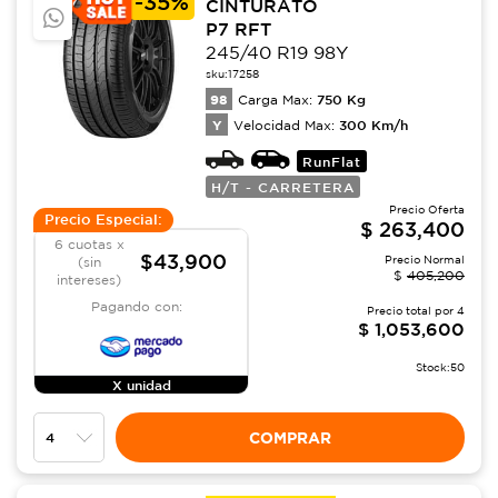
-
35%
CINTURATO
P7 RFT
245/40 R19 98Y
sku:
17258
98
750
Kg
Carga Max:
Y
300
Km/h
Velocidad Max:
RunFlat
H/T - CARRETERA
Precio Oferta
Precio Especial:
$
263,400
6 cuotas x
$43,900
Precio Normal
(sin
$
405,200
intereses)
Pagando con:
Precio total por
4
$
1,053,600
Stock:
50
X unidad
COMPRAR