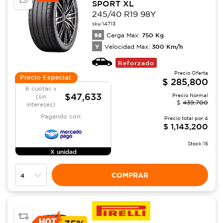
SPORT XL
245/40 R19 98Y
sku:
14713
98
750
Kg
Carga Max:
Y
300
Km/h
Velocidad Max:
Reforzado
Precio Oferta
Precio Especial:
$
285,800
6 cuotas x
$47,633
Precio Normal
(sin
$
439,700
intereses)
Pagando con:
Precio total por
4
$
1,143,200
Stock:
15
X unidad
COMPRAR