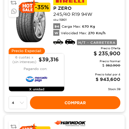
-
35%
P ZERO
245/40 R19 94W
sku:
15801
94
670
Kg
Carga Max:
W
270
Km/h
Velocidad Max:
H/T - CARRETERA
Precio Oferta
Precio Especial:
$
235,900
6 cuotas x
$39,316
Precio Normal
(sin intereses)
$
362,900
Pagando con:
Precio total por
4
$
943,600
X unidad
Stock:
39
COMPRAR