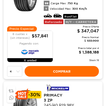
98
750
Kg
Carga Max:
Y
300
Km/h
Velocidad Max:
RunFlat
Reforzado
H/T - CARRETERA
Precio Oferta
Precio Especial:
$
347,047
6 cuotas x
$57,841
Precio Normal
(sin intereses)
$
533,900
Pagando con:
Precio total por
4
$
1,388,188
X unidad
Stock:
15
COMPRAR
-
30%
PRIMACY
3 ZP
245/40 R19 98Y