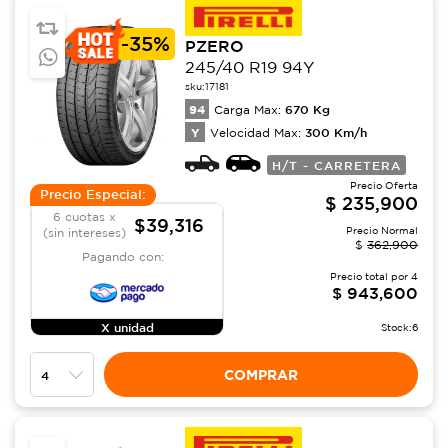
-
35%
PZERO
245/40 R19 94Y
sku:
17181
94
670
Kg
Carga Max:
Y
300
Km/h
Velocidad Max:
H/T - CARRETERA
Precio Oferta
Precio Especial:
$
235,900
6 cuotas x
$39,316
Precio Normal
(sin intereses)
$
362,900
Pagando con:
Precio total por
4
$
943,600
X unidad
Stock:
6
COMPRAR