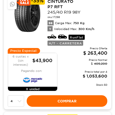
-
35%
CINTURATO
P7 RFT
245/40 R19 98Y
sku:
17258
98
750
Kg
Carga Max:
Y
300
Km/h
Velocidad Max:
RunFlat
H/T - CARRETERA
Precio Oferta
Precio Especial:
$
263,400
6 cuotas x
$43,900
Precio Normal
(sin
$
405,200
intereses)
Pagando con:
Precio total por
4
$
1,053,600
Stock:
50
X unidad
COMPRAR