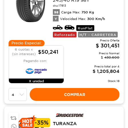
245/40 R19 98Y
sku:
17813
98
750
Kg
Carga Max:
Y
300
Km/h
Velocidad Max:
RunFlat
Reforzado
H/T - CARRETERA
Precio Oferta
Precio Especial:
$
301,451
6 cuotas x
$50,241
Precio Normal
(sin intereses)
$
430,600
Pagando con:
Precio total por
4
$
1,205,804
X unidad
Stock:
18
COMPRAR
-
35%
TURANZA