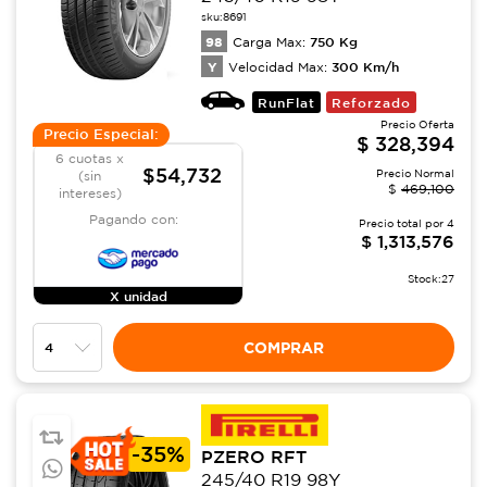
sku:
8691
98
750
Kg
Carga Max:
Y
300
Km/h
Velocidad Max:
RunFlat
Reforzado
Precio Oferta
Precio Especial:
$
328,394
6 cuotas x
$54,732
Precio Normal
(sin
$
469,100
intereses)
Pagando con:
Precio total por
4
$
1,313,576
Stock:
27
X unidad
COMPRAR
-
35%
PZERO RFT
245/40 R19 98Y