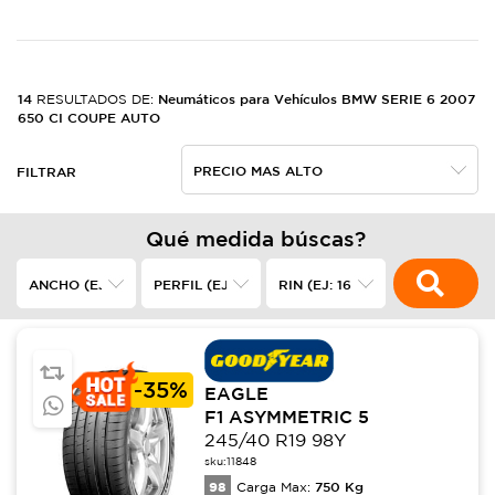
14
Neumáticos para Vehículos BMW SERIE 6 2007
RESULTADOS DE:
650 CI COUPE AUTO
FILTRAR
Qué medida búscas?
-
35%
EAGLE
F1 ASYMMETRIC 5
245/40 R19 98Y
sku:
11848
98
750
Kg
Carga Max: