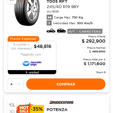
T005 RFT
245/40 R19 98Y
sku:
16235
98
750
Kg
Carga Max:
Y
300
Km/h
Velocidad Max:
H/T - CARRETERA
Precio Oferta
Precio Especial:
$
292,900
6 cuotas x
$48,816
Precio Normal
(sin intereses)
$
450,600
Pagando con:
Precio total por
4
$
1,171,600
X unidad
Stock:
9
COMPRAR
-
35%
POTENZA