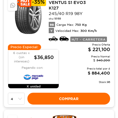
-
35%
VENTUS S1 EVO3
K127
245/40 R19 98Y
sku:
18169
98
750
Kg
Carga Max:
Y
300
Km/h
Velocidad Max:
H/T - CARRETERA
Precio Oferta
Precio Especial:
$
221,100
6 cuotas x
$36,850
Precio Normal
(sin
$
340,200
intereses)
Pagando con:
Precio total por
4
$
884,400
Stock:
96
X unidad
COMPRAR