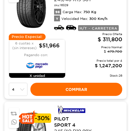
sku:
16329
98
750
Kg
Carga Max:
Y
300
Km/h
Velocidad Max:
H/T - CARRETERA
Precio Oferta
Precio Especial:
$
311,800
6 cuotas x
$51,966
Precio Normal
(sin intereses)
$
479,700
Pagando con:
Precio total por
4
$
1,247,200
X unidad
Stock:
26
COMPRAR
-
30%
PILOT
SPORT 4