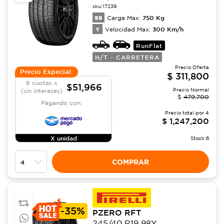
sku:
17239
98
750
Kg
Carga Max:
Y
300
Km/h
Velocidad Max:
RunFlat
H/T - CARRETERA
Precio Oferta
Precio Especial:
$
311,800
6 cuotas x
$51,966
Precio Normal
(sin intereses)
$
479,700
Pagando con:
Precio total por
4
$
1,247,200
X unidad
Stock:
6
COMPRAR
-
35%
PZERO RFT
245/40 R19 98Y