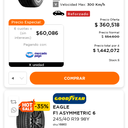
Y
300
Km/h
Velocidad Max:
Reforzado
Precio Oferta
Precio Especial:
$
360,518
6 cuotas x
$60,086
Precio Normal
(sin
$
554,600
intereses)
Pagando con:
Precio total por
4
$
1,442,072
Stock:
5
X unidad
COMPRAR
-
35%
EAGLE
F1 ASYMMETRIC 6
245/40 R19 98Y
sku:
16863