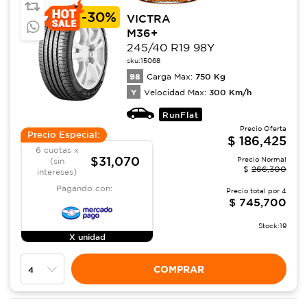
-
30%
VICTRA
M36+
245/40 R19 98Y
sku:
15068
98
750
Kg
Carga Max:
Y
300
Km/h
Velocidad Max:
RunFlat
Precio Oferta
Precio Especial:
$
186,425
6 cuotas x
$31,070
Precio Normal
(sin
$
266,300
intereses)
Pagando con:
Precio total por
4
$
745,700
Stock:
19
X unidad
COMPRAR