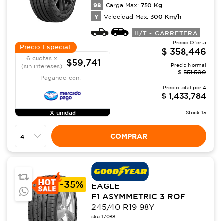
98
750
Kg
Carga Max:
Y
300
Km/h
Velocidad Max:
H/T - CARRETERA
Precio Oferta
Precio Especial:
$
358,446
6 cuotas x
$59,741
Precio Normal
(sin intereses)
$
551,500
Pagando con:
Precio total por
4
$
1,433,784
X unidad
Stock:
15
COMPRAR
-
35%
EAGLE
F1 ASYMMETRIC 3 ROF
245/40 R19 98Y
sku:
17088