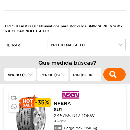
1
Neumáticos para Vehículos BMW SERIE 6 2007
RESULTADOS DE:
630CI CABRIOLET AUTO
FILTRAR
Qué medida búscas?
-
35%
NFERA
SU1
245/55 R17 106W
sku:
8018
106
950
Kg
Carga Max: