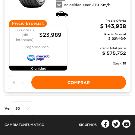
W
270
Km/h
Velocidad Max:
Precio Oferta
Precio Especial:
$
143,938
6 cuotas x
$23,989
Precio Normal
(sin
$
221,400
intereses)
Pagando con:
Precio total por
4
$
575,752
Stock:
35
X unidad
COMPRAR
Ver
CAMBIATUNEUMATICO
SÍGUENOS