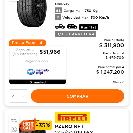
sku:
17239
98
750
Kg
Carga Max:
Y
300
Km/h
Velocidad Max:
RunFlat
H/T - CARRETERA
Precio Oferta
Precio Especial:
$
311,800
6 cuotas x
$51,966
Precio Normal
(sin intereses)
$
479,700
Pagando con:
Precio total por
4
$
1,247,200
X unidad
Stock:
6
COMPRAR
-
35%
PZERO RFT
245/40 R19 98Y