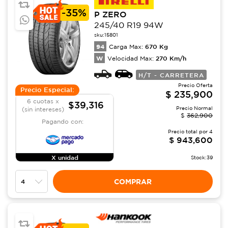
-
35%
P ZERO
245/40 R19 94W
sku:
15801
94
670
Kg
Carga Max:
W
270
Km/h
Velocidad Max:
H/T - CARRETERA
Precio Oferta
Precio Especial:
$
235,900
6 cuotas x
$39,316
Precio Normal
(sin intereses)
$
362,900
Pagando con:
Precio total por
4
$
943,600
X unidad
Stock:
39
COMPRAR