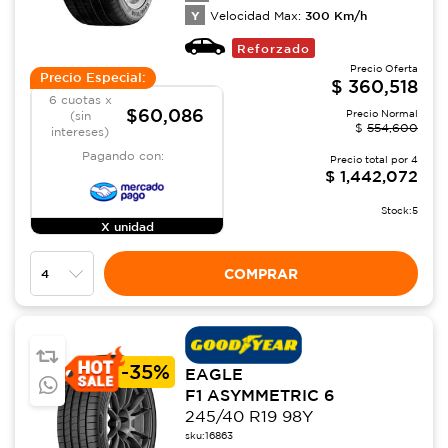
Y
300
Km/h
Velocidad Max:
Reforzado
Precio Oferta
Precio Especial:
$
360,518
6 cuotas x
$60,086
Precio Normal
(sin
$
554,600
intereses)
Pagando con:
Precio total por
4
$
1,442,072
Stock:
5
X unidad
COMPRAR
-
35%
EAGLE
F1 ASYMMETRIC 6
245/40 R19 98Y
sku:
16863