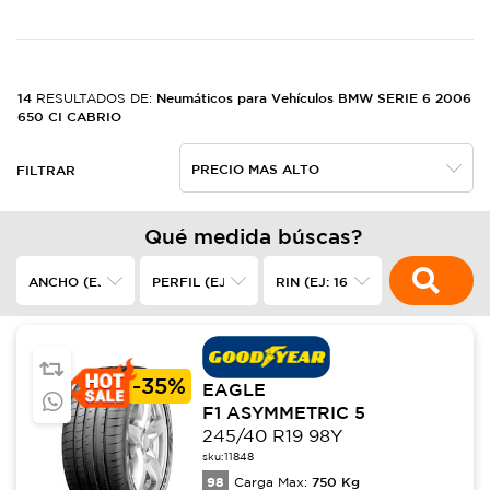
14
Neumáticos para Vehículos BMW SERIE 6 2006
RESULTADOS DE:
650 CI CABRIO
FILTRAR
Qué medida búscas?
-
35%
EAGLE
F1 ASYMMETRIC 5
245/40 R19 98Y
sku:
11848
98
750
Kg
Carga Max: