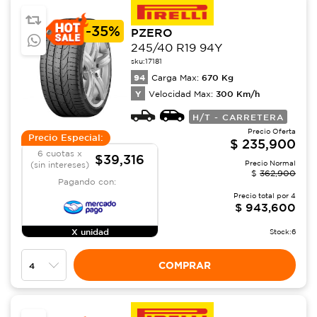
-
35%
PZERO
245/40 R19 94Y
sku:
17181
94
670
Kg
Carga Max:
Y
300
Km/h
Velocidad Max:
H/T - CARRETERA
Precio Oferta
Precio Especial:
$
235,900
6 cuotas x
$39,316
Precio Normal
(sin intereses)
$
362,900
Pagando con:
Precio total por
4
$
943,600
X unidad
Stock:
6
COMPRAR