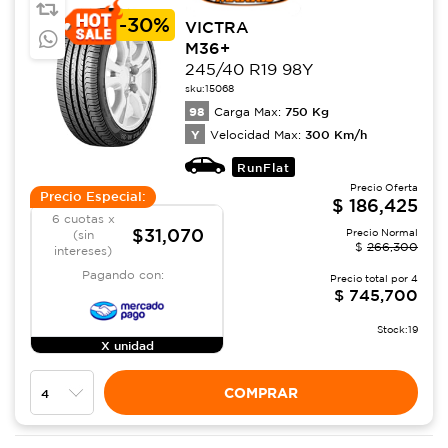
-
30%
VICTRA
M36+
245/40 R19 98Y
sku:
15068
98
750
Kg
Carga Max:
Y
300
Km/h
Velocidad Max:
RunFlat
Precio Oferta
Precio Especial:
$
186,425
6 cuotas x
$31,070
Precio Normal
(sin
$
266,300
intereses)
Pagando con:
Precio total por
4
$
745,700
Stock:
19
X unidad
COMPRAR