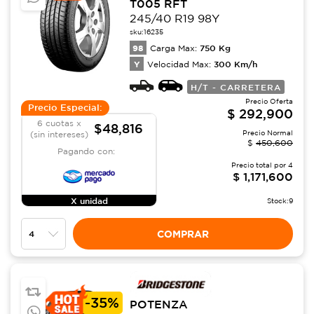
T005 RFT
245/40 R19 98Y
sku:
16235
98
750
Kg
Carga Max:
Y
300
Km/h
Velocidad Max:
H/T - CARRETERA
Precio Oferta
Precio Especial:
$
292,900
6 cuotas x
$48,816
Precio Normal
(sin intereses)
$
450,600
Pagando con:
Precio total por
4
$
1,171,600
X unidad
Stock:
9
COMPRAR
-
35%
POTENZA