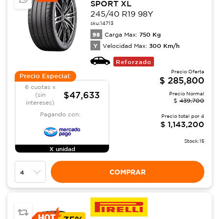
SPORT XL
245/40 R19 98Y
sku:
14713
98
750
Kg
Carga Max:
Y
300
Km/h
Velocidad Max:
Reforzado
Precio Oferta
Precio Especial:
$
285,800
6 cuotas x
$47,633
Precio Normal
(sin
$
439,700
intereses)
Pagando con:
Precio total por
4
$
1,143,200
Stock:
15
X unidad
COMPRAR