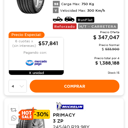
98
750
Kg
Carga Max:
Y
300
Km/h
Velocidad Max:
RunFlat
Reforzado
H/T - CARRETERA
Precio Oferta
Precio Especial:
$
347,047
6 cuotas x
$57,841
Precio Normal
(sin intereses)
$
533,900
Pagando con:
Precio total por
4
$
1,388,188
X unidad
Stock:
15
COMPRAR
-
30%
PRIMACY
3 ZP
245/40 R19 98Y