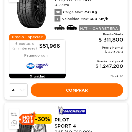
sku:
16329
98
750
Kg
Carga Max:
Y
300
Km/h
Velocidad Max:
H/T - CARRETERA
Precio Oferta
Precio Especial:
$
311,800
6 cuotas x
$51,966
Precio Normal
(sin intereses)
$
479,700
Pagando con:
Precio total por
4
$
1,247,200
X unidad
Stock:
26
COMPRAR
-
30%
PILOT
SPORT 4