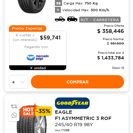
98
750
Kg
Carga Max:
Y
300
Km/h
Velocidad Max:
H/T - CARRETERA
Precio Oferta
Precio Especial:
$
358,446
6 cuotas x
$59,741
Precio Normal
(sin intereses)
$
551,500
Pagando con:
Precio total por
4
$
1,433,784
X unidad
Stock:
15
COMPRAR
-
35%
EAGLE
F1 ASYMMETRIC 3 ROF
245/40 R19 98Y
sku:
17088