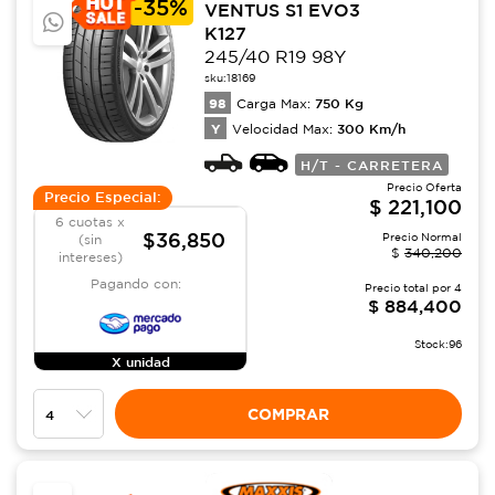
-
35%
VENTUS S1 EVO3
K127
245/40 R19 98Y
sku:
18169
98
750
Kg
Carga Max:
Y
300
Km/h
Velocidad Max:
H/T - CARRETERA
Precio Oferta
Precio Especial:
$
221,100
6 cuotas x
$36,850
Precio Normal
(sin
$
340,200
intereses)
Pagando con:
Precio total por
4
$
884,400
Stock:
96
X unidad
COMPRAR