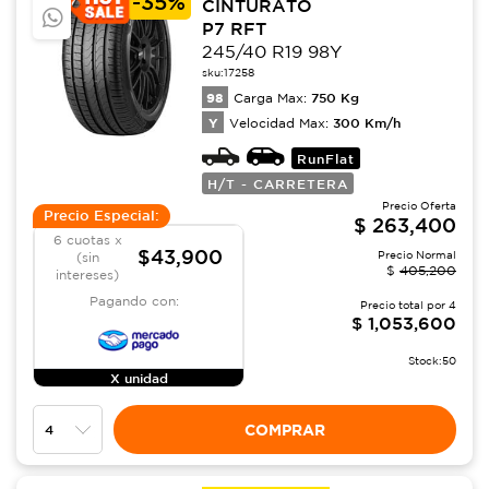
-
35%
CINTURATO
P7 RFT
245/40 R19 98Y
sku:
17258
98
750
Kg
Carga Max:
Y
300
Km/h
Velocidad Max:
RunFlat
H/T - CARRETERA
Precio Oferta
Precio Especial:
$
263,400
6 cuotas x
$43,900
Precio Normal
(sin
$
405,200
intereses)
Pagando con:
Precio total por
4
$
1,053,600
Stock:
50
X unidad
COMPRAR