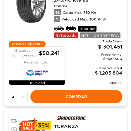
245/40 R19 98Y
sku:
17813
98
750
Kg
Carga Max:
Y
300
Km/h
Velocidad Max:
RunFlat
Reforzado
H/T - CARRETERA
Precio Oferta
Precio Especial:
$
301,451
6 cuotas x
$50,241
Precio Normal
(sin intereses)
$
430,600
Pagando con:
Precio total por
4
$
1,205,804
X unidad
Stock:
18
COMPRAR
-
35%
TURANZA