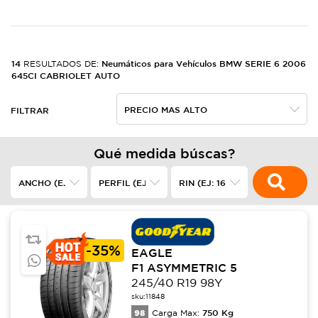
14
Neumáticos para Vehículos BMW SERIE 6 2006
RESULTADOS DE:
645CI CABRIOLET AUTO
FILTRAR
Qué medida búscas?
-
35%
EAGLE
F1 ASYMMETRIC 5
245/40 R19 98Y
sku:
11848
98
750
Kg
Carga Max: