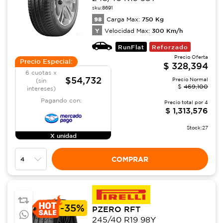
sku:
8691
98
750
Kg
Carga Max:
Y
300
Km/h
Velocidad Max:
RunFlat
Reforzado
Precio Oferta
Precio Especial:
$
328,394
6 cuotas x
$54,732
Precio Normal
(sin
$
469,100
intereses)
Pagando con:
Precio total por
4
$
1,313,576
Stock:
27
X unidad
COMPRAR
-
35%
PZERO RFT
245/40 R19 98Y