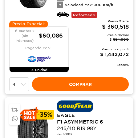
Y
300
Km/h
Velocidad Max:
Reforzado
Precio Oferta
Precio Especial:
$
360,518
6 cuotas x
$60,086
Precio Normal
(sin
$
554,600
intereses)
Pagando con:
Precio total por
4
$
1,442,072
Stock:
5
X unidad
COMPRAR
-
35%
EAGLE
F1 ASYMMETRIC 6
245/40 R19 98Y
sku:
16863