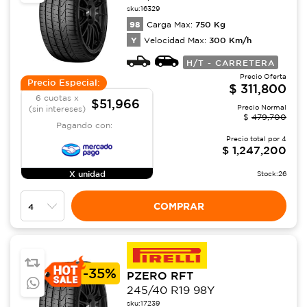
sku:
16329
98
750
Kg
Carga Max:
Y
300
Km/h
Velocidad Max:
H/T - CARRETERA
Precio Oferta
Precio Especial:
$
311,800
6 cuotas x
$51,966
Precio Normal
(sin intereses)
$
479,700
Pagando con:
Precio total por
4
$
1,247,200
X unidad
Stock:
26
COMPRAR
-
35%
PZERO RFT
245/40 R19 98Y
sku:
17239