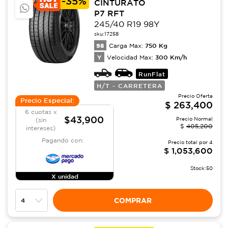
-
35%
CINTURATO
P7 RFT
245/40 R19 98Y
sku:
17258
98
750
Kg
Carga Max:
Y
300
Km/h
Velocidad Max:
RunFlat
H/T - CARRETERA
Precio Oferta
Precio Especial:
$
263,400
6 cuotas x
$43,900
Precio Normal
(sin
$
405,200
intereses)
Pagando con:
Precio total por
4
$
1,053,600
Stock:
50
X unidad
COMPRAR