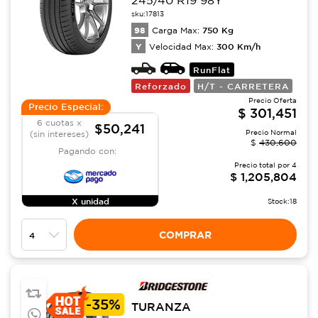
245/40 R19 98Y
sku:
17813
98
750
Kg
Carga Max:
Y
300
Km/h
Velocidad Max:
RunFlat
Reforzado
H/T - CARRETERA
Precio Oferta
Precio Especial:
$
301,451
6 cuotas x
$50,241
Precio Normal
(sin intereses)
$
430,600
Pagando con:
Precio total por
4
$
1,205,804
X unidad
Stock:
18
COMPRAR
-
35%
TURANZA