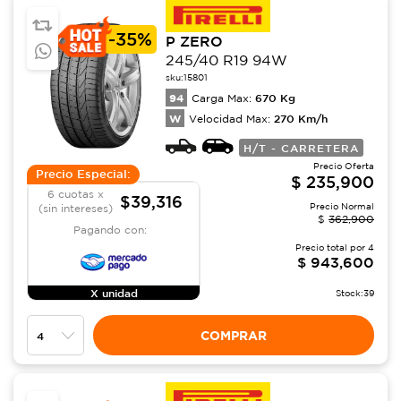
-
35%
P ZERO
245/40 R19 94W
sku:
15801
94
670
Kg
Carga Max:
W
270
Km/h
Velocidad Max:
H/T - CARRETERA
Precio Oferta
Precio Especial:
$
235,900
6 cuotas x
$39,316
Precio Normal
(sin intereses)
$
362,900
Pagando con:
Precio total por
4
$
943,600
X unidad
Stock:
39
COMPRAR