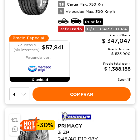
98
750
Kg
Carga Max:
Y
300
Km/h
Velocidad Max:
RunFlat
Reforzado
H/T - CARRETERA
Precio Oferta
Precio Especial:
$
347,047
6 cuotas x
$57,841
Precio Normal
(sin intereses)
$
533,900
Pagando con:
Precio total por
4
$
1,388,188
X unidad
Stock:
15
COMPRAR
-
30%
PRIMACY
3 ZP
245/40 R19 98Y