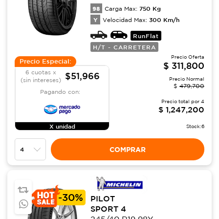
98
750
Kg
Carga Max:
Y
300
Km/h
Velocidad Max:
RunFlat
H/T - CARRETERA
Precio Oferta
Precio Especial:
$
311,800
6 cuotas x
$51,966
Precio Normal
(sin intereses)
$
479,700
Pagando con:
Precio total por
4
$
1,247,200
X unidad
Stock:
6
COMPRAR
-
30%
PILOT
SPORT 4