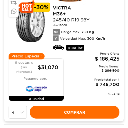
-
30%
VICTRA
M36+
245/40 R19 98Y
sku:
15068
98
750
Kg
Carga Max:
Y
300
Km/h
Velocidad Max:
RunFlat
Precio Oferta
Precio Especial:
$
186,425
6 cuotas x
$31,070
Precio Normal
(sin
$
266,300
intereses)
Pagando con:
Precio total por
4
$
745,700
Stock:
19
X unidad
COMPRAR