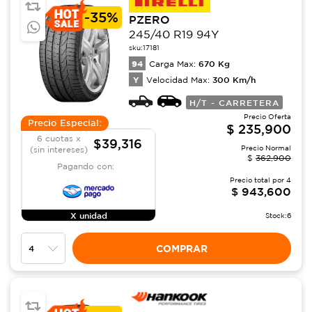
-
35%
PZERO
245/40 R19 94Y
sku:
17181
94
670
Kg
Carga Max:
Y
300
Km/h
Velocidad Max:
H/T - CARRETERA
Precio Oferta
Precio Especial:
$
235,900
6 cuotas x
$39,316
Precio Normal
(sin intereses)
$
362,900
Pagando con:
Precio total por
4
$
943,600
X unidad
Stock:
6
COMPRAR