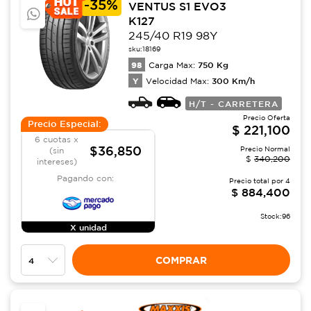
-
35%
VENTUS S1 EVO3
K127
245/40 R19 98Y
sku:
18169
98
750
Kg
Carga Max:
Y
300
Km/h
Velocidad Max:
H/T - CARRETERA
Precio Oferta
Precio Especial:
$
221,100
6 cuotas x
$36,850
Precio Normal
(sin
$
340,200
intereses)
Pagando con:
Precio total por
4
$
884,400
Stock:
96
X unidad
COMPRAR