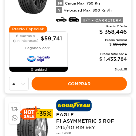
98
750
Kg
Carga Max:
Y
300
Km/h
Velocidad Max:
H/T - CARRETERA
Precio Oferta
Precio Especial:
$
358,446
6 cuotas x
$59,741
Precio Normal
(sin intereses)
$
551,500
Pagando con:
Precio total por
4
$
1,433,784
X unidad
Stock:
15
COMPRAR
-
35%
EAGLE
F1 ASYMMETRIC 3 ROF
245/40 R19 98Y
sku:
17088