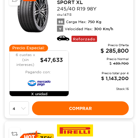
SPORT XL
245/40 R19 98Y
sku:
14713
98
750
Kg
Carga Max:
Y
300
Km/h
Velocidad Max:
Reforzado
Precio Oferta
Precio Especial:
$
285,800
6 cuotas x
$47,633
Precio Normal
(sin
$
439,700
intereses)
Pagando con:
Precio total por
4
$
1,143,200
Stock:
15
X unidad
COMPRAR