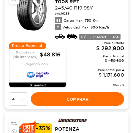
T005 RFT
245/40 R19 98Y
sku:
16235
98
750
Kg
Carga Max:
Y
300
Km/h
Velocidad Max:
H/T - CARRETERA
Precio Oferta
Precio Especial:
$
292,900
6 cuotas x
$48,816
Precio Normal
(sin intereses)
$
450,600
Pagando con:
Precio total por
4
$
1,171,600
X unidad
Stock:
9
COMPRAR
-
35%
POTENZA